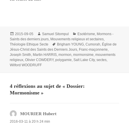
Publié
Auteur
Catégories
2015-09-05
Samuel Sitompul
Esotérisme
,
Mormons -
le
Saints des derniers jours
,
Mouvements religieux et sectaires
,
Mots-
Théologie Ethique Secte
Brigham YOUNG
,
Cumorah
,
Église de
clés
Jésus-Christ des Saints des Derniers Jours
,
Franc-maçonnerie
,
Joseph Smith
,
Martin HARRIS
,
mormon
,
mormonsime
,
mouvements
religieux
,
Olivier COWDERY
,
polygamie
,
Salt Lake City
,
sectes
,
Wilford WOODRUFF
4 réflexions au sujet de « Dossier:
Mormonisme »
MOURIER Hubert
dit :
2016-03-11 à 20 h 24 min