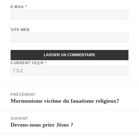
E-MAIL
*
SITE WEB
CURRENT YE@R
*
Navigation
PRÉCÉDENT
de
Mormonisme victime du fanatisme religieux?
Article
l’article
précédent :
SUIVANT
Devons-nous prier Jésus ?
Article
suivant :