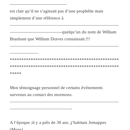
—————————————
est clair qu’il ne s’agissait pas d’une prophétie mais
simplement d’une référence à
—————————————————————————
————————————quelqu’un du nom de William
Branham que William Draves connaissait.!!!
—————————————————————————
——————–
***********************************************
***********************************************
*****
Mon témoignage personnel de certains événements
survenus au contact des mormons.
—————————————————————————
——————————————-
A l’époque ;il y a près de 30 ans ,j’habitais Jemappes
(Mons).