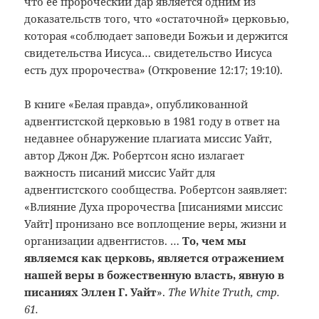
что ее пророческий дар является одним из
доказательств того, что «остаточной» церковью,
которая «соблюдает заповеди Божьи и держится
свидетельства Иисуса… свидетельство Иисуса
есть дух пророчества» (Откровение 12:17; 19:10).
В книге «Белая правда», опубликованной
адвентистской церковью в 1981 году в ответ на
недавнее обнаружение плагиата миссис Уайт,
автор Джон Дж. Робертсон ясно излагает
важность писаний миссис Уайт для
адвентистского сообщества. Робертсон заявляет:
«Влияние Духа пророчества [писаниями миссис
Уайт] пронизано все воплощение веры, жизни и
организации адвентистов. …
То, чем мы
являемся как церковь, является отражением
нашей веры в божественную власть, явную в
писаниях Эллен Г. Уайт
».
The White Truth, стр.
61.