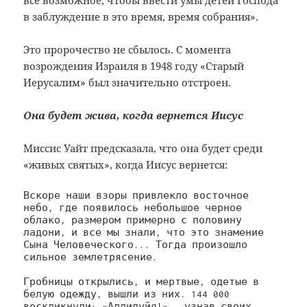
все возможное, чтобы ввести умы детей Господа
в заблуждение в это время, время собрания».
Это пророчество не сбылось. С момента
возрождения Израиля в 1948 году «Старый
Иерусалим» был значительно отстроен.
Она будет жива, когда вернется Иисус
Миссис Уайт предсказала, что она будет среди
«живых святых», когда Иисус вернется:
Вскоре наши взоры привлекло восточное 
небо, где появилось небольшое черное 
облако, размером примерно с половину 
ладони, и все мы знали, что это знамение 
Сына Человеческого... Тогда произошло 
сильное землетрясение. 
Гробницы открылись, и мертвые, одетые в 
белую одежду, вышли из них. 144 000 
воскликнули: «Аллилуйя!» , узнав своих 