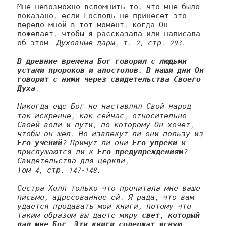
Мне невозможно вспомнить то, что мне было 
показано, если Господь не принесет это 
передо мной в тот момент, когда Он 
пожелает, чтобы я рассказала или написала 
об этом. 
Духовные дары, т. 2, стр. 293.

В древние времена Бог говорил с людьми 
устами пророков и апостолов. В наши дни Он 
говорит с ними через свидетельства Своего 
Духа
.

Никогда еще Бог не наставлял Свой народ 
так искренне, как сейчас, относительно 
Своей воли и пути, по которому Он хочет, 
чтобы он шел. Но извлекут ли они пользу из 
Его учений
? Примут ли они 
Его упреки
 и 
прислушаются ли к 
Его предупреждениям
? 
Свидетельства для церкви,
Том 4, стр. 147-148.

Сестра Холл только что прочитала мне ваше 
письмо, адресованное ей. Я рада, что вам 
удается продавать мои книги, потому что 
таким образом вы даете миру 
свет, который 
дал мне Бог. Эти книги содержат ясную, 