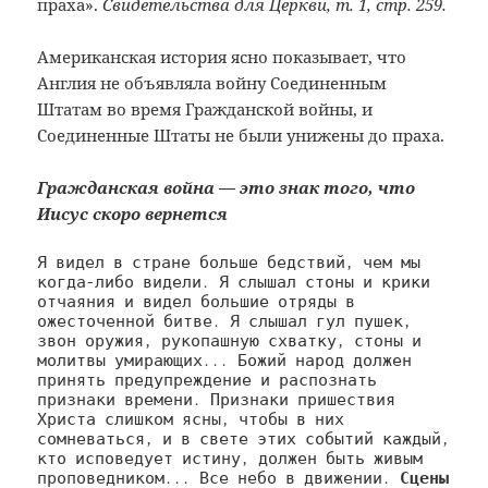
праха».
Свидетельства для Церкви, т. 1, стр. 259.
Американская история ясно показывает, что
Англия не объявляла войну Соединенным
Штатам во время Гражданской войны, и
Соединенные Штаты не были унижены до праха.
Гражданская война — это знак того, что
Иисус скоро вернется
Я видел в стране больше бедствий, чем мы 
когда-либо видели. Я слышал стоны и крики 
отчаяния и видел большие отряды в 
ожесточенной битве. Я слышал гул пушек, 
звон оружия, рукопашную схватку, стоны и 
молитвы умирающих... Божий народ должен 
принять предупреждение и распознать 
признаки времени. Признаки пришествия 
Христа слишком ясны, чтобы в них 
сомневаться, и в свете этих событий каждый, 
кто исповедует истину, должен быть живым 
проповедником... Все небо в движении. 
Сцены 