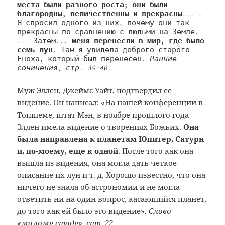
места были разного роста; они были 
благородны, величественны и прекрасны
... . 
Я спросил одного из них, почему они так 
прекрасны по сравнению с людьми на Земле. 
... Затем... 
меня перенесли в мир, где было 
семь лун
. Там я увидела доброго старого 
Еноха, который был перенесен. 
Ранние 
сочинения, стр. 39-40.
Муж Эллен, Джеймс Уайт, подтвердил ее
видение. Он написал: «На нашей конференции в
Топшеме, штат Мэн, в ноябре прошлого года
Эллен имела видение о творениях Божьих.
Она
была направлена к планетам Юпитер, Сатурн
и, по-моему, еще к одной
. После того как она
вышла из видения, она могла дать четкое
описание их лун и т. д. Хорошо известно, что она
ничего не знала об астрономии и не могла
ответить ни на один вопрос, касающийся планет,
до того как ей было это видение».
Слово
«малому стаду», стр. 22.