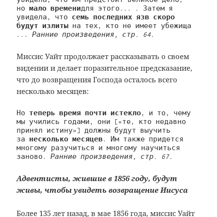
но 
мало времени
для этого... . Затем я 
увидела, что 
семь последних язв скоро 
будут излиты
 на тех, кто не имеет убежища 
... 
Ранние произведения, стр. 64.
Миссис Уайт продолжает рассказывать о своем
видении и делает поразительное предсказание,
что до возвращения Господа осталось всего
несколько месяцев:
Но 
теперь время почти истекло
, и то, чему 
мы учились годами, они [«те, кто недавно 
принял истину»] должны будут выучить 
за 
несколько месяцев
. Им также придется 
многому разучиться и многому научиться 
заново. 
Ранние произведения, стр. 67.
Адвентисты, жившие в 1856 году, будут
живы, чтобы увидеть возвращение Иисуса
Более 135 лет назад, в мае 1856 года, миссис Уайт