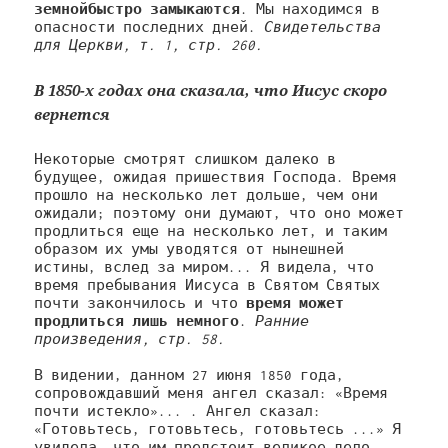
земнойбыстро замыкаются
. Мы находимся в 
опасности последних дней. 
Свидетельства 
для Церкви, т. 1, стр. 260.
В 1850-х годах она сказала, что Иисус скоро
вернется
Некоторые смотрят слишком далеко в 
будущее, ожидая пришествия Господа. Время 
прошло на несколько лет дольше, чем они 
ожидали; поэтому они думают, что оно может 
продлиться еще на несколько лет, и таким 
образом их умы уводятся от нынешней 
истины, вслед за миром... Я видела, что 
время пребывания Иисуса в Святом Святых 
почти закончилось и что 
время может 
продлиться лишь немного
. 
Ранние 
произведения, стр. 58.
В видении, данном 27 июня 1850 года, 
сопровождавший меня ангел сказал: «Время 
почти истекло»... . Ангел сказал: 
«Готовьтесь, готовьтесь, готовьтесь ...» Я 
увидела, что им предстоит великое дело, 