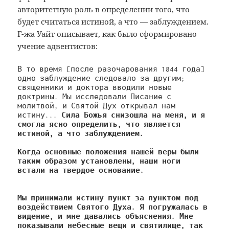
авторитетную роль в определении того, что
будет считаться истиной, а что — заблуждением.
Г-жа Уайт описывает, как было сформировано
учение адвентистов:
В то время [после разочарования 1844 года] 
одно заблуждение следовало за другим; 
священники и доктора вводили новые 
доктрины. Мы исследовали Писание с 
молитвой, и Святой Дух открывал нам 
истину... 
Сила Божья снизошла на меня, и я 
смогла ясно определить, что является 
истиной, а что заблуждением.

Когда основные положения нашей веры были 
таким образом установлены,
 наши ноги 
встали на твердое основание.

Мы принимали истину пункт за пунктом под 
воздействием Святого Духа. 
Я погружалась в 
видение, и мне давались объяснения. 
Мне 
показывали небесные вещи и святилище, так 