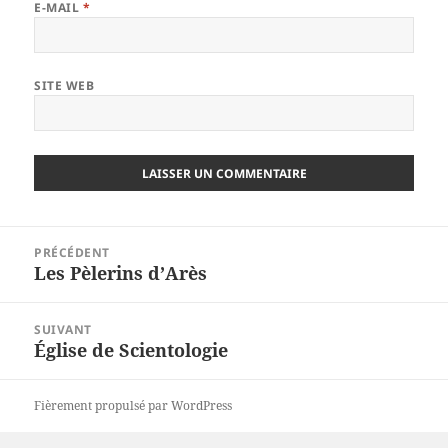
E-MAIL
*
SITE WEB
Navigation
PRÉCÉDENT
de
Les Pèlerins d’Arès
Article
l’article
précédent :
SUIVANT
Église de Scientologie
Article
suivant :
Fièrement propulsé par WordPress