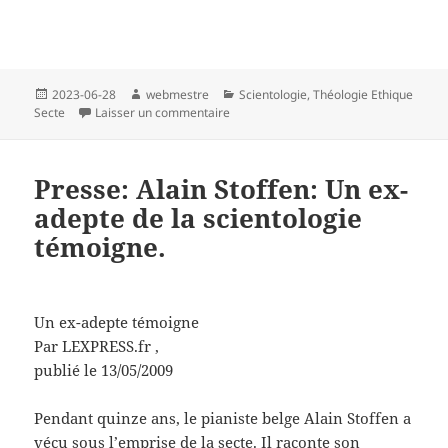
Publié
Auteur
Catégories
2023-06-28
webmestre
Scientologie
,
Théologie Ethique
le
sur Presse: «Dupée», la ville de Genève
Secte
Laisser un commentaire
Presse: Alain Stoffen: Un ex-
adepte de la scientologie
témoigne.
Un ex-adepte témoigne
Par LEXPRESS.fr ,
publié le 13/05/2009
Pendant quinze ans, le pianiste belge Alain Stoffen a
vécu sous l’emprise de la secte. Il raconte son