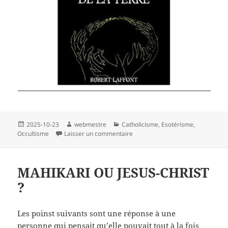
Publié
Auteur
Catégories
2025-10-23
webmestre
Catholicisme
,
Esotérisme
,
le
sur Les « Pépites énergisantes » 
Occultisme
Laisser un commentaire
MAHIKARI OU JESUS-CHRIST
?
Les poinst suivants sont une réponse à une
personne qui pensait qu’elle pouvait tout à la fois