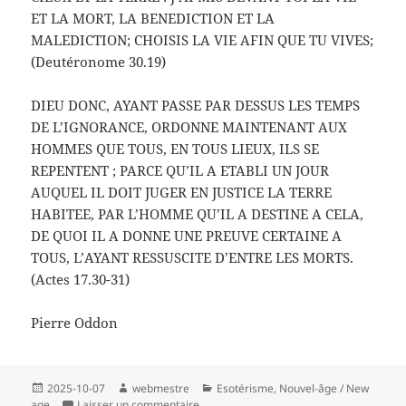
ET LA MORT, LA BENEDICTION ET LA
MALEDICTION; CHOISIS LA VIE AFIN QUE TU VIVES;
(Deutéronome 30.19)
DIEU DONC, AYANT PASSE PAR DESSUS LES TEMPS
DE L’IGNORANCE, ORDONNE MAINTENANT AUX
HOMMES QUE TOUS, EN TOUS LIEUX, ILS SE
REPENTENT ; PARCE QU’IL A ETABLI UN JOUR
AUQUEL IL DOIT JUGER EN JUSTICE LA TERRE
HABITEE, PAR L’HOMME QU’IL A DESTINE A CELA,
DE QUOI IL A DONNE UNE PREUVE CERTAINE A
TOUS, L’AYANT RESSUSCITE D’ENTRE LES MORTS.
(Actes 17.30-31)
Pierre Oddon
Publié
Auteur
Catégories
2025-10-07
webmestre
Esotérisme
,
Nouvel-âge / New
le
sur MAHIKARI OU JESUS-CHRIST ?
age
Laisser un commentaire