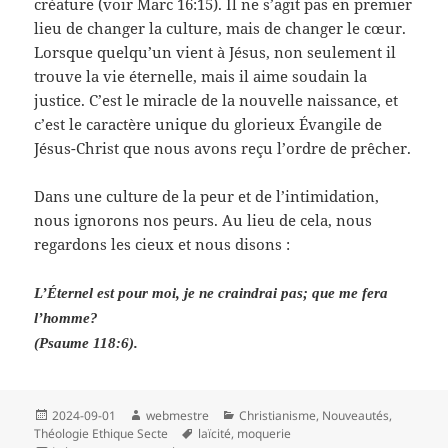
créature (voir Marc 16:15). Il ne s’agit pas en premier
lieu de changer la culture, mais de changer le cœur.
Lorsque quelqu’un vient à Jésus, non seulement il
trouve la vie éternelle, mais il aime soudain la
justice. C’est le miracle de la nouvelle naissance, et
c’est le caractère unique du glorieux Évangile de
Jésus-Christ que nous avons reçu l’ordre de prêcher.
Dans une culture de la peur et de l’intimidation,
nous ignorons nos peurs. Au lieu de cela, nous
regardons les cieux et nous disons :
L’Éternel est pour moi, je ne craindrai pas; que me fera
l’homme?
(Psaume 118:6).
Publié
Auteur
Catégories
2024-09-01
webmestre
Christianisme
,
Nouveautés
,
le
Mots-
Théologie Ethique Secte
laïcité
,
moquerie