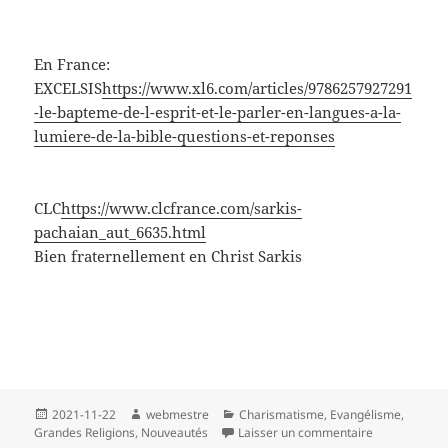
En France:
EXCELSIS
https://www.xl6.com/articles/9786257927291
-le-bapteme-de-l-esprit-et-le-parler-en-langues-a-la-
lumiere-de-la-bible-questions-et-reponses
CLC
https://www.clcfrance.com/sarkis-
pachaian_aut_6635.html
Bien fraternellement en Christ Sarkis
Publié
Auteur
Catégories
2021-11-22
webmestre
Charismatisme
,
Evangélisme
,
le
sur Nouveaux
Grandes Religions
,
Nouveautés
Laisser un commentaire