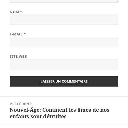
NOM
*
E-MAIL
*
SITE WEB
Navigation
PRÉCÉDENT
de
Nouvel-Âge: Comment les âmes de nos
Article
l’article
enfants sont détruites
précédent :