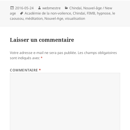
Publié
Auteur
Catégories
2016-05-24
webmestre
Chindaï
,
Nouvel-âge / New
le
Mots-
age
Académie de la non-voilence
,
Chindaï
,
FIMB
,
hypnose
,
le
clés
caousou
,
méditation
,
Nouvel-Age
,
visualisation
Laisser un commentaire
Votre adresse e-mail ne sera pas publiée.
Les champs obligatoires
sont indiqués avec
*
COMMENTAIRE
*