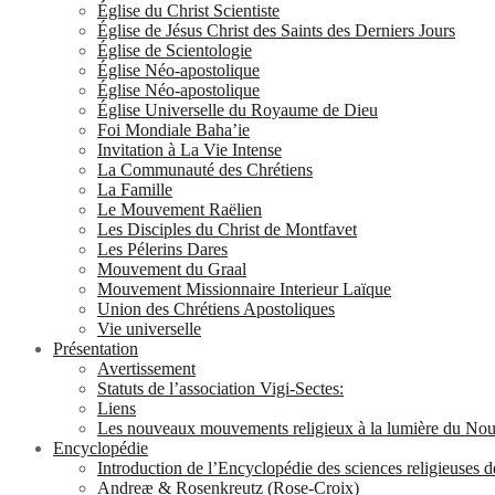
Église du Christ Scientiste
Église de Jésus Christ des Saints des Derniers Jours
Église de Scientologie
Église Néo-apostolique
Église Néo-apostolique
Église Universelle du Royaume de Dieu
Foi Mondiale Baha’ie
Invitation à La Vie Intense
La Communauté des Chrétiens
La Famille
Le Mouvement Raëlien
Les Disciples du Christ de Montfavet
Les Pélerins Dares
Mouvement du Graal
Mouvement Missionnaire Interieur Laïque
Union des Chrétiens Apostoliques
Vie universelle
Présentation
Avertissement
Statuts de l’association Vigi-Sectes:
Liens
Les nouveaux mouvements religieux à la lumière du No
Encyclopédie
Introduction de l’Encyclopédie des sciences religieuses 
Andreæ & Rosenkreutz (Rose-Croix)