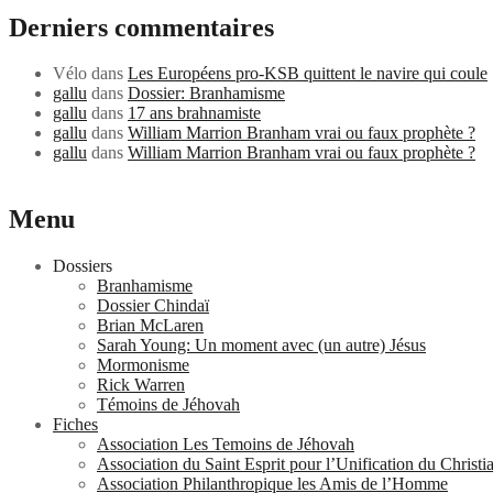
Derniers commentaires
Vélo
dans
Les Européens pro-KSB quittent le navire qui coule
gallu
dans
Dossier: Branhamisme
gallu
dans
17 ans brahnamiste
gallu
dans
William Marrion Branham vrai ou faux prophète ?
gallu
dans
William Marrion Branham vrai ou faux prophète ?
Menu
Dossiers
Branhamisme
Dossier Chindaï
Brian McLaren
Sarah Young: Un moment avec (un autre) Jésus
Mormonisme
Rick Warren
Témoins de Jéhovah
Fiches
Association Les Temoins de Jéhovah
Association du Saint Esprit pour l’Unification du Christ
Association Philanthropique les Amis de l’Homme