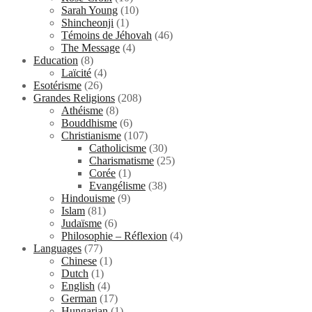
Sarah Young
(10)
Shincheonji
(1)
Témoins de Jéhovah
(46)
The Message
(4)
Education
(8)
Laïcité
(4)
Esotérisme
(26)
Grandes Religions
(208)
Athéisme
(8)
Bouddhisme
(6)
Christianisme
(107)
Catholicisme
(30)
Charismatisme
(25)
Corée
(1)
Evangélisme
(38)
Hindouisme
(9)
Islam
(81)
Judaïsme
(6)
Philosophie – Réflexion
(4)
Languages
(77)
Chinese
(1)
Dutch
(1)
English
(4)
German
(17)
Hungarian
(1)