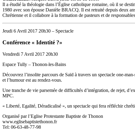
Il a étudié la théologie dans l’Église catholique romaine, où il se dest
1980 avec son épouse Danièle BRACQ. Il est retraité depuis deux ans. 
Chrétienne et il collabore à la formation de pasteurs et de responsables
Jeudi 6 Avril 2017 20h30 – Spectacle
Conférence « Identité ?»
Vendredi 7 Avril 2017 20h30
Espace Tully – Thonon-les-Bains
Découvrez l’insolite parcours de Saïd à travers un spectacle one-man-
et l’humour est au rendez-vous.
Une tranche de vie parsemée de difficultés d’intégration, de rejet, d
MPC.
« Liberté, Egalité, Déradicalisé », un spectacle qui fera réfléchir chrét
Organisé par l’Eglise Protestante Baptiste de Thonon
www.eglisebaptistethonon.fr
Tel: 06-63-48-77-98