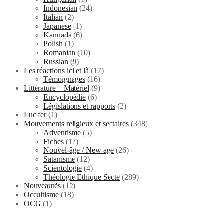
Indonesian
(24)
Italian
(2)
Japanese
(1)
Kannada
(6)
Polish
(1)
Romanian
(10)
Russian
(9)
Les réactions ici et là
(17)
Témoignages
(16)
Littérature – Matériel
(9)
Encyclopédie
(6)
Législations et rapports
(2)
Lucifer
(1)
Mouvements religieux et sectaires
(348)
Adventisme
(5)
Fiches
(17)
Nouvel-âge / New age
(26)
Satanisme
(12)
Scientologie
(4)
Théologie Ethique Secte
(289)
Nouveautés
(12)
Occultisme
(18)
OCG
(1)