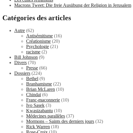
Macrons Tweet: Die freie Ausübung der Religion in Jerusalem
Catégories des articles
Autre
(62)
Antisémitisme
(16)
Créationisme
(20)
Psychologie
(21)
racisme
(2)
Bill Johnson
(9)
Divers
(70)
Presse
(66)
Dossiers
(224)
Bethel
(9)
Branhamisme
(22)
Brian McLaren
(10)
Chindaï
(6)
Franc-maçonnerie
(10)
Ivo Sasek
(3)
Kwasizabantu
(10)
Médecines parallèles
(37)
Mormons – Saints des derniers jours
(32)
Rick Warren
(18)
Rose-Croix
(10)