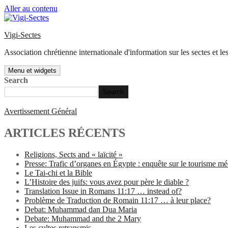
Aller au contenu
Vigi-Sectes
Association chrétienne internationale d'information sur les sectes et 
Menu et widgets
Search
Search
Avertissement Général
ARTICLES RÉCENTS
Religions, Sects and « laïcité »
Presse: Trafic d’organes en Égypte : enquête sur le tourisme mé
Le Tai-chi et la Bible
L’Histoire des juifs: vous avez pour père le diable ?
Translation Issue in Romans 11:17 … instead of?
Problème de Traduction de Romain 11:17 … à leur place?
Debat: Muhammad dan Dua Maria
Debate: Muhammad and the 2 Mary
Les cultes retransmis