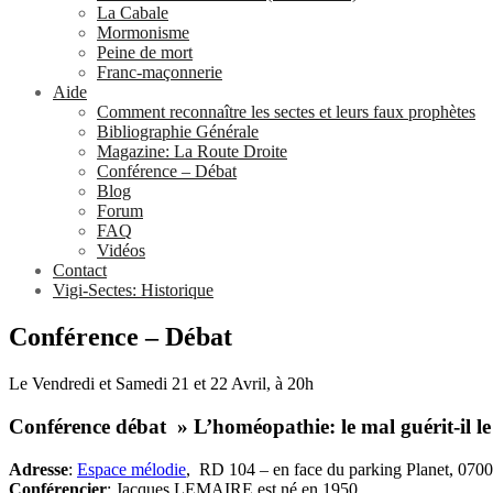
La Cabale
Mormonisme
Peine de mort
Franc-maçonnerie
Aide
Comment reconnaître les sectes et leurs faux prophètes
Bibliographie Générale
Magazine: La Route Droite
Conférence – Débat
Blog
Forum
FAQ
Vidéos
Contact
Vigi-Sectes: Historique
Conférence – Débat
Le Vendredi et Samedi 21 et 22 Avril, à 20h
Conférence débat » L’homéopathie: le mal guérit-il le
Adresse
:
Espace mélodie
, RD 104 – en face du parking Planet, 0700
Conférencier
: Jacques LEMAIRE est né en 1950.