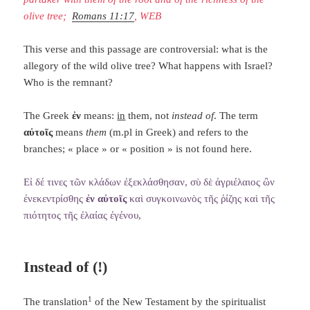
olive tree;
Romans 11:17
, WEB
This verse and this passage are controversial: what is the
allegory of the wild olive tree? What happens with Israel?
Who is the remnant?
The Greek
ἐν
means:
in
them, not
instead of
. The term
αὐτοῖς
means
them
(m.pl in Greek) and refers to the
branches; « place » or « position » is not found here.
Εἰ δέ τινες τῶν κλάδων ἐξεκλάσθησαν, σὺ δὲ ἀγριέλαιος ὢν
ἐνεκεντρίσθης
ἐν αὐτοῖς
καὶ συγκοινωνὸς τῆς ῥίζης καὶ τῆς
πιότητος τῆς ἐλαίας ἐγένου,
Instead of (!)
1
The translation
of the New Testament by the spiritualist