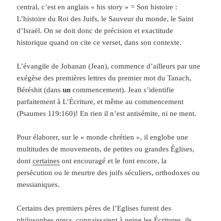
central, c’est en anglais « his story » = Son histoire :
L’histoire du Roi des Juifs, le Sauveur du monde, le Saint
d’Israël. On se doit donc de précision et exactitude
historique quand on cite ce verset, dans son contexte.
L’évangile de Johanan (Jean), commence d’ailleurs par une
exégèse des premières lettres du premier mot du Tanach,
Béréshit (dans
un
commencement). Jean s’identifie
parfaitement à L’Écriture, et même au commencement
(Psaumes 119:160)! En rien il n’est antisémite, ni ne ment.
Pour élaborer, sur le « monde chrétien », il englobe une
multitudes de mouvements, de petites ou grandes Églises,
dont
certaines
ont encouragé et le font encore, la
persécution ou le meurtre des juifs séculiers, orthodoxes ou
messianiques.
Certains des premiers pères de l’Eglises furent des
philosophes grecs, connaissaient à peine les Écritures, ils