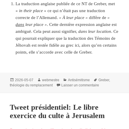
La traduction anglaise publiée de ce NT de Greber, met
«
in their place
» ce qui n’était pas une traduction
correcte de l’Allemand.
« À leur place »
diffère de
«
dans
leur place »
. Cette dernière expression anglaise est
ambiguë. Cela peut aussi signifier,
dans leur location
. Ce
qui pourrait expliquer que la traduction des Témoins de
Jéhovah est restée fidèle au grec ici, alors qu’en certains
points, elle s’accorde avec celle de Greber.
Publié
Auteur
Catégories
Mots-
2026-05-07
webmestre
Antisémitisme
Greber
,
le
clés
sur Problème de Tr
théologie du remplacement
Laisser un commentaire
Tweet présidentiel: Le libre
exercice du culte à Jerusalem