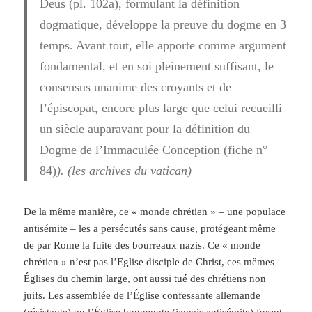
Deus (pl. 102a), formulant la définition
dogmatique, développe la
preuve
du dogme en 3
temps. Avant tout, elle apporte comme argument
fondamental, et en soi pleinement suffisant,
le
consensus unanime des croyants et de
l’épiscopat
, encore plus large que celui recueilli
un siècle auparavant pour la définition du
Dogme de l’Immaculée Conception
(fiche n°
84)
). (les archives du vatican)
De la même manière, ce « monde chrétien » – une populace
antisémite – les a persécutés sans cause, protégeant même
de par Rome la fuite des bourreaux nazis. Ce « monde
chrétien » n’est pas l’Eglise disciple de Christ, ces mêmes
Églises du chemin large, ont aussi tué des chrétiens non
juifs. Les assemblée de l’Église confessante allemande
(résistante) ou l’Église huguenote (jamais antisémite) furent