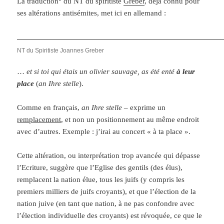
La traduction
du NT du spiritiste
Greber
, déjà connu pour
ses altérations antisémites, met ici en allemand :
NT du Spiritiste Joannes Greber
…
et si toi qui étais un olivier sauvage, as été enté
à leur
place
(
an Ihre stelle
).
Comme en français,
an Ihre stelle
– exprime un
remplacement
, et non un positionnement au même endroit
avec d’autres. Exemple : j’irai au concert « à ta place ».
Cette altération, ou interprétation trop avancée qui dépasse
l’Ecriture, suggère que l’Eglise des gentils (des élus),
remplacent la nation élue, tous les juifs (y compris les
premiers milliers de juifs croyants), et que l’élection de la
nation juive (en tant que nation, à ne pas confondre avec
l’élection individuelle des croyants) est révoquée, ce que le