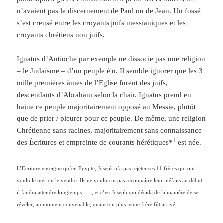
n’avaient pas le discernement de Paul ou de Jean. Un fossé
s’est creusé entre les croyants juifs messianiques et les
croyants chrétiens non juifs.
Ignatus d’Antioche par exemple ne dissocie pas une religion
– le Judaïsme – d’un peuple élu. Il semble ignorer que les 3
mille premières âmes de l’Eglise furent des juifs,
descendants d’Abraham selon la chair. Ignatus prend en
haine ce peuple majoritairement opposé au Messie, plutôt
que de prier / pleurer pour ce peuple. De même, une religion
Chrétienne sans racines, majoritairement sans connaissance
1
des Écritures et empreinte de courants hérétiques*
est née.
L’Ecriture enseigne qu’en Egypte, Joseph n’a pas rejeter ses 11 frères qui ont
voulu le tuer ou le vendre. Ils ne voulurent pas reconnaître leur méfaits au début,
il faudra attendre longtemps …. , et c’est Joseph qui décida de la manière de se
révéler, au moment convenable, quant son plus jeune frère fût arrivé.