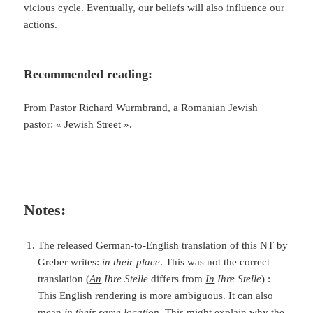
vicious cycle. Eventually, our beliefs will also influence our
actions.
Recommended reading:
From Pastor Richard Wurmbrand, a Romanian Jewish
pastor: « Jewish Street ».
Notes:
The released German-to-English translation of this NT by
Greber writes:
in their place
. This was not the correct
translation (
An
Ihre Stelle
differs from
In
Ihre Stelle
) :
This English rendering is more ambiguous. It can also
mean
in their same location
. This might explain why the