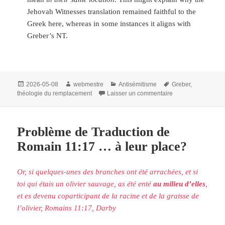
Jehovah Witnesses translation remained faithful to the
Greek here, whereas in some instances it aligns with
Greber’s NT.
Publié
Auteur
Catégories
Mots-
2026-05-08
webmestre
Antisémitisme
Greber
,
le
clés
sur Translation Is
théologie du remplacement
Laisser un commentaire
Problème de Traduction de
Romain 11:17 … à leur place?
Or, si quelques-unes des branches ont été arrachées, et si
toi qui étais un olivier sauvage, as été enté
au milieu d’elles
,
et es devenu coparticipant de la racine et de la graisse de
l’olivier, Romains 11:17, Darby