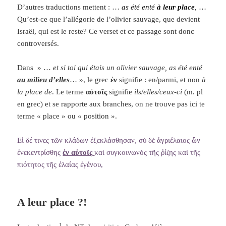
D’autres traductions mettent : …
as été enté
à leur place
,
…
Qu’est-ce que l’allégorie de l’olivier sauvage, que devient
Israël, qui est le reste? Ce verset et ce passage sont donc
controversés.
Dans » …
et si toi qui étais un olivier sauvage, as été enté
au milieu d’elles
… », le grec
ἐν
signifie : en/parmi, et non
à
la place de
. Le terme
αὐτοῖς
signifie
ils
/
elles/ceux-ci
(m. pl
en grec) et se rapporte aux branches, on ne trouve pas ici te
terme « place » ou « position ».
Εἰ δέ τινες τῶν κλάδων ἐξεκλάσθησαν, σὺ δὲ ἀγριέλαιος ὢν
ἐνεκεντρίσθης
ἐν αὐτοῖς
καὶ συγκοινωνὸς τῆς ῥίζης καὶ τῆς
πιότητος τῆς ἐλαίας ἐγένου,
A leur place ?!
1