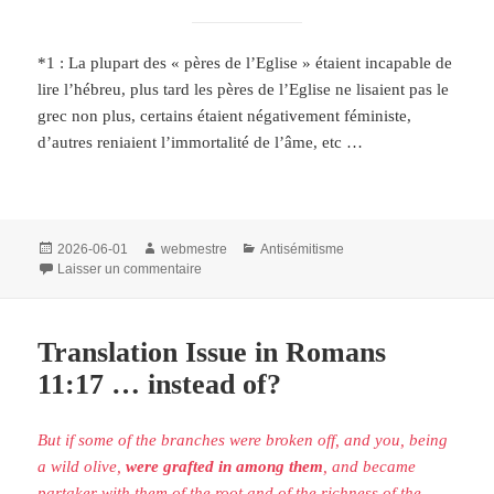
*1 : La plupart des « pères de l’Eglise » étaient incapable de
lire l’hébreu, plus tard les pères de l’Eglise ne lisaient pas le
grec non plus, certains étaient négativement féministe,
d’autres reniaient l’immortalité de l’âme, etc …
Publié
Auteur
Catégories
2026-06-01
webmestre
Antisémitisme
le
sur L’Histoire des juifs: vous avez pour père le di
Laisser un commentaire
Translation Issue in Romans
11:17 … instead of?
But if some of the branches were broken off, and you, being
a wild olive,
were grafted in
among them
, and became
partaker with them of the root and of the richness of the