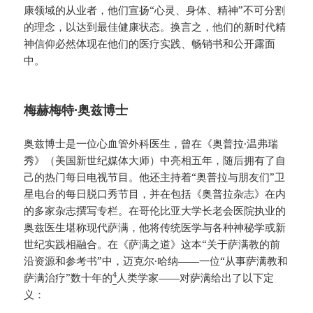
康领域的从业者，他们宣扬“心灵、身体、精神”不可分割
的理念，以达到最佳健康状态。换言之，他们的新时代精
神信仰必然体现在他们的医疗实践、畅销书和公开露面
中。
梅赫梅特·奥兹博士
奥兹博士是一位心血管外科医生，曾在《奥普拉·温弗瑞
秀》（美国新世纪媒体大师）中亮相五年，随后拥有了自
己的热门每日电视节目。他还主持着“奥普拉与朋友们”卫
星电台的每日脱口秀节目，并在包括《奥普拉杂志》在内
的多家杂志撰写专栏。在哥伦比亚大学长老会医院执业的
奥兹医生堪称现代萨满，他将传统医学与各种神秘学或新
世纪实践相融合。在《萨满之道》这本“关于萨满教的前
沿资源和参考书”中，迈克尔·哈纳——一位“从事萨满教和
4
萨满治疗”数十年的
人类学家——对萨满给出了以下定
义：