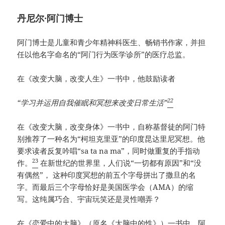
丹尼尔·阿门博士
阿门博士是儿童和青少年精神科医生、畅销书作家，并担
任以他名字命名的“阿门行为医学诊所”的医疗总监。
在《改变大脑，改变人生》一书中，他鼓励读者
22
“学习并运用自我催眠和冥想来改变日常生活”
在《改变大脑，改变身体》一书中，自称基督徒的阿门特
别推荐了一种名为“柯坦克里亚”的印度昆达里尼冥想。他
要求读者反复吟唱“sa ta na ma”，同时做重复的手指动
23
作。
在新世纪的世界里，人们说“一切都有原因”和“没
有偶然”， 这种印度冥想的前五个字母拼出了撒旦的名
字。而最后三个字母恰好是美国医学会（AMA）的缩
写。这纯属巧合、宇宙玩笑还是灵性嘲弄？
在《恋爱中的大脑》（原名《大脑中的性》）一书中，阿