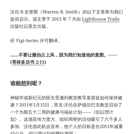
沃伦·B·史密斯（Warren B. Smith）的以下文章将为我们
提供启示。该文章于 2013 年 7 月由
Lighthouse Trails
出版社以英文出版。
经 Vigi-Sectes 许可翻译。
……不要让撒但占上风，因为我们知道他的意图。——
(
哥林多后书 2:11
)
谁能想到呢？
神秘学或新纪元的医生受邀到教堂教导基督徒如何保持健
康？2011年1月15日，里克·沃伦在萨德尔巴克教堂启动了
一个为期五十二周的健康与福祉计划——《但以理计
划》。这场宣传力度大、组织周密的活动吸引了六千多人
参加。沃伦借此机会宣布，他个人的目标是在2011年减重
45公斤。但以理计划的网站声明：