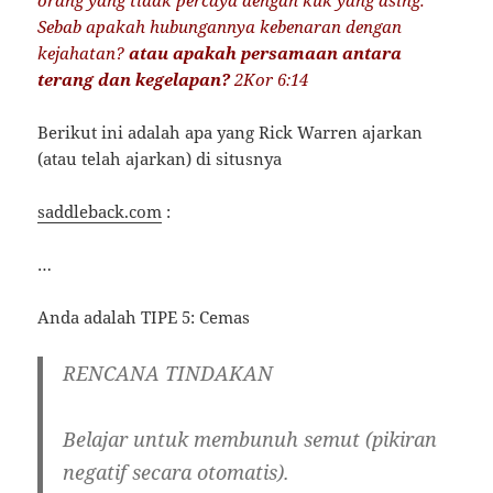
Sebab apakah hubungannya kebenaran dengan
kejahatan?
atau apakah persamaan antara
terang dan kegelapan?
2Kor 6:14
Berikut ini adalah apa yang Rick Warren ajarkan
(atau telah ajarkan) di situsnya
saddleback.com
:
…
Anda adalah TIPE 5: Cemas
RENCANA TINDAKAN
Belajar untuk membunuh semut (pikiran
negatif secara otomatis).