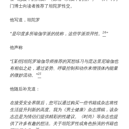
门博士向读者推荐了坦陀罗性交。
他写道，坦陀罗
24
“是印度多所瑜伽学派的统称，这些学派崇拜性。
”
他声称
“[某些]坦陀罗瑜伽导师推荐的冥想练习与昆达里尼瑜伽也
有相似之处，通过姿势、呼吸控制和动作来增强体内能量
25
的微妙流动。”
他随后补充道：
在接受安全界限后，您可以通过购买一些书籍或杂志将性
生活提升到新的高度。我为《男士健康》杂志撰稿，该杂
志总是为情侣们提供精彩的性建议。《时尚》等杂志也提
供了许多有趣的想法。关于坦陀罗性或角色扮演的书籍也
26