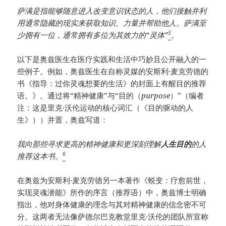
萨满是指能够随意进入改变意识状态的人，他们接触并利
用通常隐藏的现实来获取知识、力量并帮助他人。萨满至
5
少拥有一位，通常拥有多位为其效力的“灵体”
。
以下是奥兹医生在医疗实践和生活中巧妙且公开融入的一
些例子。例如，奥兹医生在自称灵媒的安斯利·麦克劳德的
书《指导：过你灵魂想要的生活》的封面上有醒目的推荐
语。》。通过将“精神健康”与“目的（
purpose
）”（编者
注：这是里克·沃伦运动的核心词汇（《目的驱动的人
生》））并置，奥兹写道：
我向那些寻求更高的精神健康和更深刻理解
人生目的
的人
6
推荐这本书。
在奥兹为安斯利·麦克劳德另一本著作《蜕变：疗愈前世，
实现灵魂潜能》所作的序言（推荐语）中，奥兹博士明确
指出，他对身体健康的理念与其对精神健康的信念密不可
分。这两者无法像萨德尔巴克教堂里克·沃伦的团队所宣称