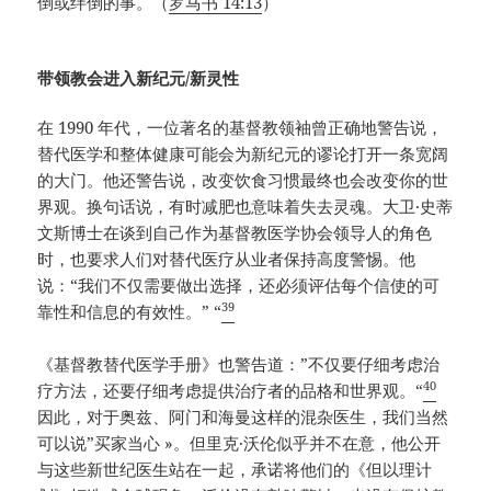
倒或绊倒的事。（
罗马书 14:13
）
带领教会进入新纪元/新灵性
在 1990 年代，一位著名的基督教领袖曾正确地警告说，
替代医学和整体健康可能会为新纪元的谬论打开一条宽阔
的大门。他还警告说，改变饮食习惯最终也会改变你的世
界观。换句话说，有时减肥也意味着失去灵魂。大卫·史蒂
文斯博士在谈到自己作为基督教医学协会领导人的角色
时，也要求人们对替代医疗从业者保持高度警惕。他
说：“我们不仅需要做出选择，还必须评估每个信使的可
39
靠性和信息的有效性。” “
《基督教替代医学手册》也警告道：”不仅要仔细考虑治
40
疗方法，还要仔细考虑提供治疗者的品格和世界观。“
因此，对于奥兹、阿门和海曼这样的混杂医生，我们当然
可以说”买家当心 »。但里克·沃伦似乎并不在意，他公开
与这些新世纪医生站在一起，承诺将他们的《但以理计