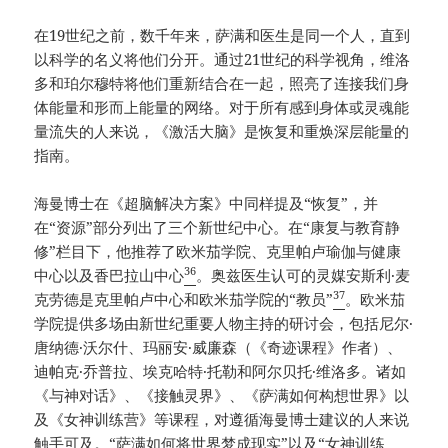
在19世纪之前，数千年来，萨满和医生是同一个人，直到
以科学的名义将他们分开。通过21世纪的科学视角，维洛
多和珀尔穆特将他们重新结合在一起，照亮了连接我们身
体能量和形而上能量的网络。对于所有感到身体或灵魂能
量流失的人来说，《激活大脑》是恢复和重焕深层能量的
指南。
海曼博士在《超脑解决方案》中同样提及“恢复”，并
在“资源”部分列出了三个新世纪中心。在“康复与教育静
修”栏目下，他推荐了欧米茄学院、克里帕卢瑜伽与健康
36
中心以及香巴拉山中心
。奥兹医生认可的灵媒安斯利·麦
37
克劳德是克里帕卢中心和欧米茄学院的“教员”
。欧米茄
学院提供多场由新世纪重要人物主持的研讨会，包括尼尔·
唐纳德·沃尔什、玛丽安·威廉森（《奇迹课程》作者）、
迪帕克·乔普拉、埃克哈特·托勒和阿尔贝托·维洛多。诸如
《与神对话》、《接触灵界》、《萨满如何构想世界》以
及《女神训练营》等课程，对遵循海曼博士建议的人来说
触手可及。“萨满如何将世界梦成现实”以及“女神训练