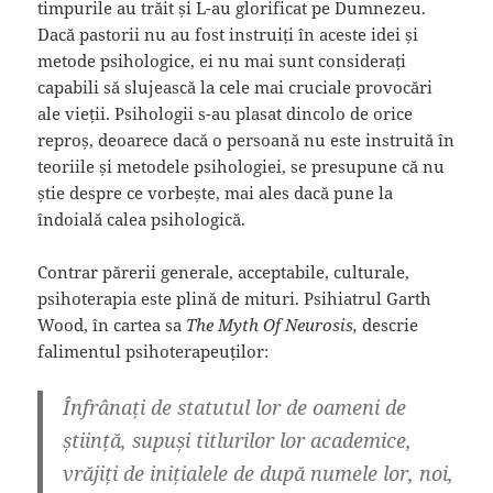
timpurile au trăit și L-au glorificat pe Dumnezeu.
Dacă pastorii nu au fost instruiți în aceste idei și
metode psihologice, ei nu mai sunt considerați
capabili să slujească la cele mai cruciale provocări
ale vieții. Psihologii s-au plasat dincolo de orice
reproș, deoarece dacă o persoană nu este instruită în
teoriile și metodele psihologiei, se presupune că nu
știe despre ce vorbește, mai ales dacă pune la
îndoială calea psihologică.
Contrar părerii generale, acceptabile, culturale,
psihoterapia este plină de mituri. Psihiatrul Garth
Wood, în cartea sa
The Myth Of Neurosis,
descrie
falimentul psihoterapeuților:
Înfrânați de statutul lor de oameni de
știință, supuși titlurilor lor academice,
vrăjiți de inițialele de după numele lor, noi,