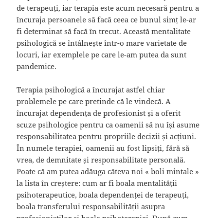
de terapeuți, iar terapia este acum necesară pentru a
încuraja persoanele să facă ceea ce bunul simț le-ar
fi determinat să facă în trecut. Această mentalitate
psihologică se întâlnește într-o mare varietate de
locuri, iar exemplele pe care le-am putea da sunt
pandemice.
Terapia psihologică a încurajat astfel chiar
problemele pe care pretinde că le vindecă. A
încurajat dependența de profesionist și a oferit
scuze psihologice pentru ca oamenii să nu își asume
responsabilitatea pentru propriile decizii și acțiuni.
În numele terapiei, oamenii au fost lipsiți, fără să
vrea, de demnitate și responsabilitate personală.
Poate că am putea adăuga câteva noi « boli mintale »
la lista în creștere: cum ar fi boala mentalității
psihoterapeutice, boala dependenței de terapeuți,
boala transferului responsabilității asupra