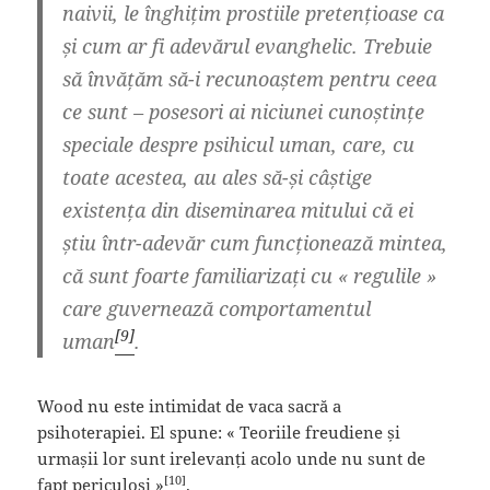
naivii, le înghițim prostiile pretențioase ca
și cum ar fi adevărul evanghelic. Trebuie
să învățăm să-i recunoaștem pentru ceea
ce sunt – posesori ai niciunei cunoștințe
speciale despre psihicul uman, care, cu
toate acestea, au ales să-și câștige
existența din diseminarea mitului că ei
știu într-adevăr cum funcționează mintea,
că sunt foarte familiarizați cu « regulile »
care guvernează comportamentul
[9]
uman
.
Wood nu este intimidat de vaca sacră a
psihoterapiei. El spune: « Teoriile freudiene și
urmașii lor sunt irelevanți acolo unde nu sunt de
[10]
fapt periculoși »
.