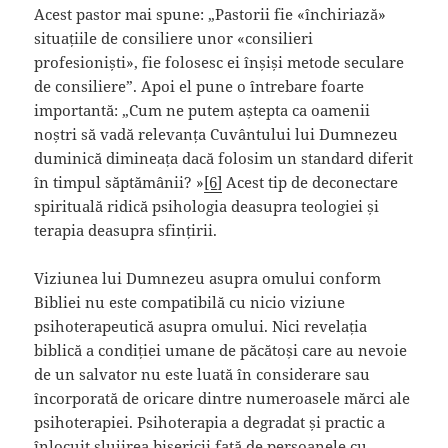
Acest pastor mai spune: „Pastorii fie «închiriază»
situațiile de consiliere unor «consilieri
profesioniști», fie folosesc ei înșiși metode seculare
de consiliere”. Apoi el pune o întrebare foarte
importantă: „Cum ne putem aștepta ca oamenii
noștri să vadă relevanța Cuvântului lui Dumnezeu
duminică dimineața dacă folosim un standard diferit
în timpul săptămânii? »
[6]
Acest tip de deconectare
spirituală ridică psihologia deasupra teologiei și
terapia deasupra sfințirii.
Viziunea lui Dumnezeu asupra omului conform
Bibliei nu este compatibilă cu nicio viziune
psihoterapeutică asupra omului. Nici revelația
biblică a condiției umane de păcătoși care au nevoie
de un salvator nu este luată în considerare sau
încorporată de oricare dintre numeroasele mărci ale
psihoterapiei. Psihoterapia a degradat și practic a
înlocuit slujirea bisericii față de persoanele cu