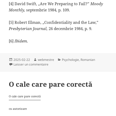
[4] David Swift, „Are We Preparing to Fail?”
Moody
Monthly,
septembrie 1984, p. 109.
[5] Robert Illman, „Confidentiality and the Law,”
Presbyterian Journal,
26 decembrie 1984, p. 9.
[6]
Ibidem
.
Publié
Auteur
Catégories
2025-02-22
webmestre
Psychologie
,
Romanian
le
sur Psihologizarea Bisericii
Laisser un commentaire
O cale care pare corectă
O cale care pare corectă
cu autorizare