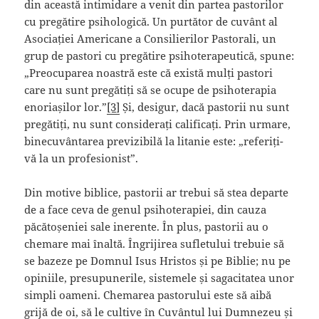
din această intimidare a venit din partea pastorilor
cu pregătire psihologică. Un purtător de cuvânt al
Asociației Americane a Consilierilor Pastorali, un
grup de pastori cu pregătire psihoterapeutică, spune:
„Preocuparea noastră este că există mulți pastori
care nu sunt pregătiți să se ocupe de psihoterapia
enoriașilor lor.”
[3]
Și, desigur, dacă pastorii nu sunt
pregătiți, nu sunt considerați calificați. Prin urmare,
binecuvântarea previzibilă la litanie este: „referiți-
vă la un profesionist”.
Din motive biblice, pastorii ar trebui să stea departe
de a face ceva de genul psihoterapiei, din cauza
păcătoșeniei sale inerente. În plus, pastorii au o
chemare mai înaltă. Îngrijirea sufletului trebuie să
se bazeze pe Domnul Isus Hristos și pe Biblie; nu pe
opiniile, presupunerile, sistemele și sagacitatea unor
simpli oameni. Chemarea pastorului este să aibă
grijă de oi, să le cultive în Cuvântul lui Dumnezeu și