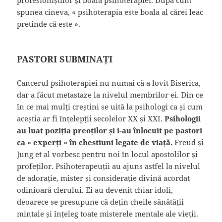
profesioniștilor și boala psihoterapiei. După cum
spunea cineva, « psihoterapia este boala al cărei leac
pretinde că este ».
PASTORI SUBMINAȚI
Cancerul psihoterapiei nu numai că a lovit Biserica,
dar a făcut metastaze la nivelul membrilor ei. Din ce
în ce mai mulți creștini se uită la psihologi ca și cum
aceștia ar fi înțelepții secolelor XX și XXI.
Psihologii
au luat poziția preoților și i-au înlocuit pe pastori
ca « experți » în chestiuni legate de viață.
Freud și
Jung et al vorbesc pentru noi în locul apostolilor și
profeților. Psihoterapeuții au ajuns astfel la nivelul
de adorație, mister și considerație divină acordat
odinioară clerului. Ei au devenit chiar idoli,
deoarece se presupune că dețin cheile sănătății
mintale și înțeleg toate misterele mentale ale vieții.