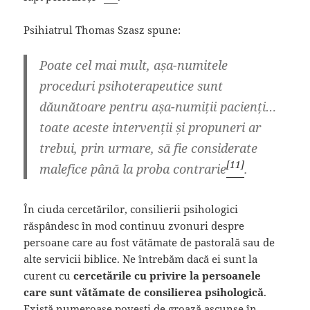
Psihiatrul Thomas Szasz spune:
Poate cel mai mult, așa-numitele
proceduri psihoterapeutice sunt
dăunătoare pentru așa-numiții pacienți…
toate aceste intervenții și propuneri ar
trebui, prin urmare, să fie considerate
[11]
malefice până la proba contrarie
.
În ciuda cercetărilor, consilierii psihologici
răspândesc în mod continuu zvonuri despre
persoane care au fost vătămate de pastorală sau de
alte servicii biblice. Ne întrebăm dacă ei sunt la
curent cu
cercetările cu privire la persoanele
care sunt vătămate de consilierea psihologică
.
Există numeroase povești de groază ascunse în