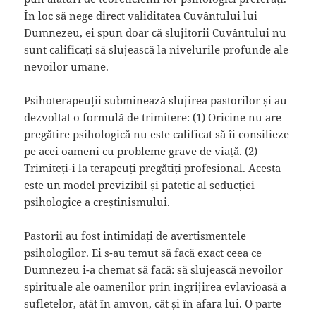
În loc să nege direct validitatea Cuvântului lui
Dumnezeu, ei spun doar că slujitorii Cuvântului nu
sunt calificați să slujească la nivelurile profunde ale
nevoilor umane.
Psihoterapeuții subminează slujirea pastorilor și au
dezvoltat o formulă de trimitere: (1) Oricine nu are
pregătire psihologică nu este calificat să îi consilieze
pe acei oameni cu probleme grave de viață. (2)
Trimiteți-i la terapeuți pregătiți profesional. Acesta
este un model previzibil și patetic al seducției
psihologice a creștinismului.
Pastorii au fost intimidați de avertismentele
psihologilor. Ei s-au temut să facă exact ceea ce
Dumnezeu i-a chemat să facă: să slujească nevoilor
spirituale ale oamenilor prin îngrijirea evlavioasă a
sufletelor, atât în amvon, cât și în afara lui. O parte