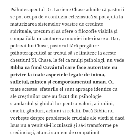
Psihoterapeutul Dr. Loriene Chase admite că pastorii
se pot ocupa de « confuzia ecleziastică și pot ajuta la
maturizarea sistemelor voastre de credințe
spirituale, precum și să ofere o filozofie viabilă și
compatibilă în căutarea armoniei interioare ». Dar,
potrivit lui Chase, pastorul fără pregătire
psihoterapeutică ar trebui să se limiteze la aceste
chestiuni
[5]
. Chase, la fel ca mulți psihologi, nu vede
Biblia ca fiind Cuvântul care face autoritate cu
privire la toate aspectele legate de inima,
sufletul, mintea și comportamentul uman
. Cu
toate acestea, sfaturile ei sunt aproape identice cu
ale creștinilor care au făcut din psihologie
standardul și ghidul lor pentru valori, atitudini,
emoții, gânduri, acțiuni și relații. Dacă Biblia nu
vorbește despre problemele cruciale ale vieții și dacă
Isus nu a venit să-i locuiască și să-i transforme pe
credincioși, atunci suntem de compătimit.