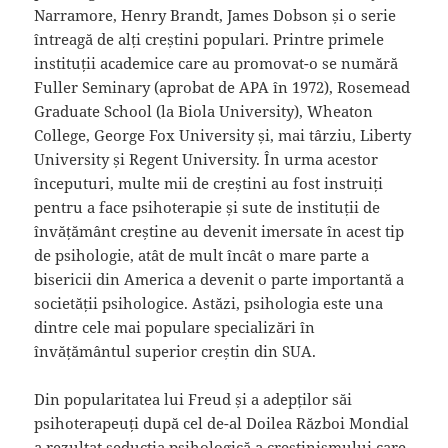
Narramore, Henry Brandt, James Dobson și o serie
întreagă de alți creștini populari. Printre primele
instituții academice care au promovat-o se numără
Fuller Seminary (aprobat de APA în 1972), Rosemead
Graduate School (la Biola University), Wheaton
College, George Fox University și, mai târziu, Liberty
University și Regent University. În urma acestor
începuturi, multe mii de creștini au fost instruiți
pentru a face psihoterapie și sute de instituții de
învățământ creștine au devenit imersate în acest tip
de psihologie, atât de mult încât o mare parte a
bisericii din America a devenit o parte importantă a
societății psihologice. Astăzi, psihologia este una
dintre cele mai populare specializări în
învățământul superior creștin din SUA.
Din popularitatea lui Freud și a adepților săi
psihoterapeuți după cel de-al Doilea Război Mondial
a rezultat seducția psihologică a creștinismului care