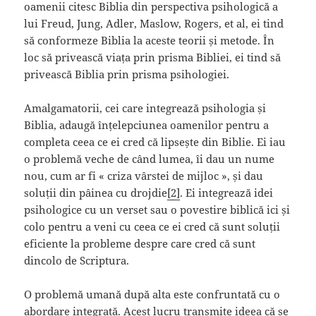
oamenii citesc Biblia din perspectiva psihologică a
lui Freud, Jung, Adler, Maslow, Rogers, et al, ei tind
să conformeze Biblia la aceste teorii și metode. În
loc să privească viața prin prisma Bibliei, ei tind să
privească Biblia prin prisma psihologiei.
Amalgamatorii, cei care integrează psihologia și
Biblia, adaugă înțelepciunea oamenilor pentru a
completa ceea ce ei cred că lipsește din Biblie. Ei iau
o problemă veche de când lumea, îi dau un nume
nou, cum ar fi « criza vârstei de mijloc », și dau
soluții din pâinea cu drojdie
[2]
. Ei integrează idei
psihologice cu un verset sau o povestire biblică ici și
colo pentru a veni cu ceea ce ei cred că sunt soluții
eficiente la probleme despre care cred că sunt
dincolo de Scriptura.
O problemă umană după alta este confruntată cu o
abordare integrată. Acest lucru transmite ideea că se