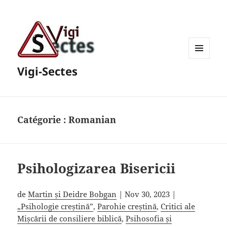
MENU
Vigi-Sectes
ET
WIDGETS
Catégorie :
Romanian
Psihologizarea Bisericii
de
Martin și Deidre Bobgan
| Nov 30, 2023 |
„Psihologie creștină”
,
Parohie creștină
,
Critici ale
Mișcării de consiliere biblică
,
Psihosofia și