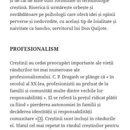
și de cât de bine sunt formulate în terminologie
creștină. Biserica îi urmărește orbește și
nerăbdătoare pe psihologii care oferă idei și opinii
perverse și nedovedite, cu același tip de loialitate și
naivitate ca Sancho, servitorul lui Don Quijote.
PROFESIONALISM
Creștinii au cedat preocupări importante ale vieții
rândurilor tot mai numeroase ale
profesionalismului. C. P. Dragash se plânge că « în
secolul al XX-lea, profesioniștii au preluat de la
familii și comunități multe dintre vechile lor
responsabilități ». El se referă la prețul ridicat plătit
ca fiind « pierderea autonomiei în familii și
decăderea identității și responsabilității
comunitare »
[3]
. Creștinii sunt incluși în rândurile
ei. Sfatul cel mai repetat în rândul creștinilor pentru