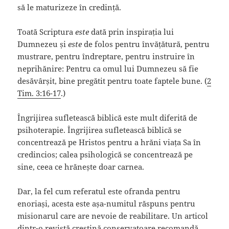
să le maturizeze în credință.
Toată Scriptura
este
dată prin inspirația lui
Dumnezeu și
este
de folos pentru învățătură, pentru
mustrare, pentru îndreptare, pentru instruire în
neprihănire: Pentru ca omul lui Dumnezeu să fie
desăvârșit, bine pregătit pentru toate faptele bune. (
2
Tim. 3:16-17
.)
Îngrijirea sufletească biblică este mult diferită de
psihoterapie. Îngrijirea sufletească biblică se
concentrează pe Hristos pentru a hrăni viața Sa în
credincios; calea psihologică se concentrează pe
sine, ceea ce hrănește doar carnea.
Dar, la fel cum referatul este ofranda pentru
enoriași, acesta este așa-numitul răspuns pentru
misionarul care are nevoie de reabilitare. Un articol
dintr-o revistă creștină conservatoare recomandă