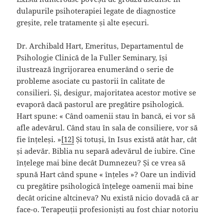
dulapurile psihoterapiei legate de diagnostice
greșite, rele tratamente și alte eșecuri.
Dr. Archibald Hart, Emeritus, Departamentul de
Psihologie Clinică de la Fuller Seminary, își
ilustrează îngrijorarea enumerând o serie de
probleme asociate cu pastorii în calitate de
consilieri. Și, desigur, majoritatea acestor motive se
evaporă dacă pastorul are pregătire psihologică.
Hart spune: « Când oamenii stau în bancă, ei vor să
afle adevărul. Când stau în sala de consiliere, vor să
fie înțeleși. »
[12]
Și totuși, în Isus există atât har, cât
și adevăr. Biblia nu separă adevărul de iubire. Cine
înțelege mai bine decât Dumnezeu? Și ce vrea să
spună Hart când spune « înțeles »? Oare un individ
cu pregătire psihologică înțelege oamenii mai bine
decât oricine altcineva? Nu există nicio dovadă că ar
face-o. Terapeuții profesioniști au fost chiar notoriu