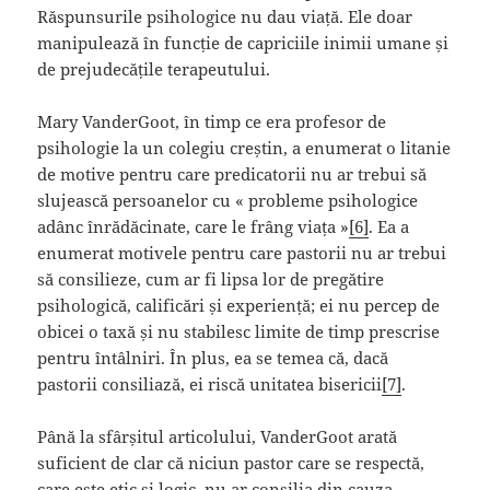
Răspunsurile psihologice nu dau viață. Ele doar
manipulează în funcție de capriciile inimii umane și
de prejudecățile terapeutului.
Mary VanderGoot, în timp ce era profesor de
psihologie la un colegiu creștin, a enumerat o litanie
de motive pentru care predicatorii nu ar trebui să
slujească persoanelor cu « probleme psihologice
adânc înrădăcinate, care le frâng viața »
[6]
. Ea a
enumerat motivele pentru care pastorii nu ar trebui
să consilieze, cum ar fi lipsa lor de pregătire
psihologică, calificări și experiență; ei nu percep de
obicei o taxă și nu stabilesc limite de timp prescrise
pentru întâlniri. În plus, ea se temea că, dacă
pastorii consiliază, ei riscă unitatea bisericii
[7]
.
Până la sfârșitul articolului, VanderGoot arată
suficient de clar că niciun pastor care se respectă,
care este etic și logic, nu ar consilia din cauza