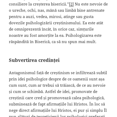
consiliere la creșterea bisericii.”
[2]
Nu este nevoie de
o ureche, ochi, nas, mână sau limbă bine antrenate
pentru a auzi, vedea, mirosi, atinge sau gusta
dovezile psihologizării creștinismului. Ea este atât
de omniprezentă încât, în orice caz, simțurile
noastre au fost amorțite la ea. Psihologizarea este
răspândită în Biserică, ca să nu spun mai mult.
Subvertirea credinței
Antagonismul față de creștinism se infiltrează subtil
prin idei psihologice despre de ce oamenii sunt așa
cum sunt, cum ar trebui să trăiască, de ce au nevoie
și cum se schimbă. Astfel de idei, promovate de
creștinii care cred și promovează calea psihologică,
subminează de fapt afirmațiile lui Hristos. În loc să
nege direct afirmațiile lui Hristos, ei pur și simplu Îl
pun alături de teoreticienii lor psihologici preferați.