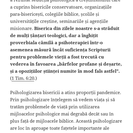
a cuprins bisericile conservatoare, organizațiile
para-bisericești, colegiile biblice, școlile și
universitățile creștine, seminariile și agențiile
misionare.
Biserica din zilele noastre s-a străduit
de mulți țânțari teologici, dar a înghițit
proverbiala cămilă a psihoterapiei într-o
asemenea măsură încât suficiența Scripturii
pentru problemele vieții a fost trecută cu
vederea în favoarea „bârfelor profane și deșarte,
și a opozițiilor științei numite în mod fals astfel”.
(
1 Tim. 6:20
.)
Psihologizarea bisericii a atins proporții pandemice.
Prin psihologizare înțelegem să vedem viața și să
tratăm problemele de viață prin utilizarea
mijloacelor psihologice mai degrabă decât sau în
plus față de mijloacele biblice. Această psihologizare
are loc în aproape toate fațetele importante ale