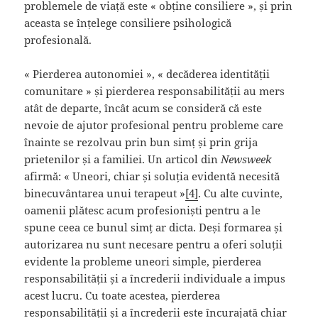
problemele de viață este « obține consiliere », și prin
aceasta se înțelege consiliere psihologică
profesională.
« Pierderea autonomiei », « decăderea identității
comunitare » și pierderea responsabilității au mers
atât de departe, încât acum se consideră că este
nevoie de ajutor profesional pentru probleme care
înainte se rezolvau prin bun simț și prin grija
prietenilor și a familiei. Un articol din
Newsweek
afirmă: « Uneori, chiar și soluția evidentă necesită
binecuvântarea unui terapeut »
[4]
. Cu alte cuvinte,
oamenii plătesc acum profesioniști pentru a le
spune ceea ce bunul simț ar dicta. Deși formarea și
autorizarea nu sunt necesare pentru a oferi soluții
evidente la probleme uneori simple, pierderea
responsabilității și a încrederii individuale a impus
acest lucru. Cu toate acestea, pierderea
responsabilității și a încrederii este încurajată chiar