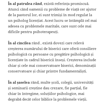
În al patrulea rând
, există referința promiscuă.
Atunci când oamenii cu probleme de viață cer ajutor
de la pastorul lor, ei sunt trimiși în mod regulat la
un psiholog licențiat. Acest lucru se întâmplă cel mai
adesea cu problemele maritale, care sunt cele mai
dificile pentru psihoterapeuți.
În al cincilea
rând , există dovezi care relevă
creșterea numărului de biserici care oferă consiliere
psihologică cu persoane cu pregătire psihologică și
licențiate în cadrul bisericii înseși. Creșterea include
chiar și cele mai conservatoare biserici, denominații
conservatoare și chiar printre fundamentaliști.
În al șaselea
rând, multe școli, colegii, universități
și seminarii creștine dau crezare, fie parțial, fie
chiar în întregime, soluțiilor psihologice, mai
degrabă decât celor biblice la problemele vieții.