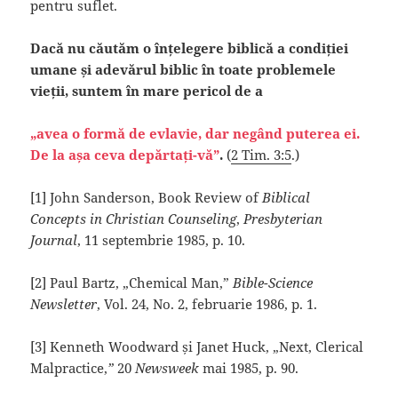
pentru suflet.
Dacă nu căutăm o înțelegere biblică a condiției
umane și adevărul biblic în toate problemele
vieții, suntem în mare pericol de a
„avea o formă de evlavie, dar negând puterea ei.
De la așa ceva depărtați-vă”
.
(
2 Tim. 3:5
.)
[1] John Sanderson, Book Review of
Biblical
Concepts in Christian Counseling
,
Presbyterian
Journal
, 11 septembrie 1985, p. 10.
[2] Paul Bartz, „Chemical Man,”
Bible-Science
Newsletter
, Vol. 24, No. 2, februarie 1986, p. 1.
[3] Kenneth Woodward și Janet Huck, „Next, Clerical
Malpractice,
”
20
Newsweek
mai 1985, p. 90.