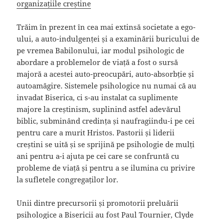
organizațiile creștine
Trăim în prezent în cea mai extinsă societate a ego-
ului, a auto-indulgenței și a examinării buricului de
pe vremea Babilonului, iar modul psihologic de
abordare a problemelor de viață a fost o sursă
majoră a acestei auto-preocupări, auto-absorbție și
autoamăgire. Sistemele psihologice nu numai că au
invadat Biserica, ci s-au instalat ca suplimente
majore la creștinism, suplinind astfel adevărul
biblic, subminând credința și naufragiindu-i pe cei
pentru care a murit Hristos. Pastorii și liderii
creștini se uită și se sprijină pe psihologie de mulți
ani pentru a-i ajuta pe cei care se confruntă cu
probleme de viață și pentru a se ilumina cu privire
la sufletele congregaților lor.
Unii dintre precursorii și promotorii preluării
psihologice a Bisericii au fost Paul Tournier, Clyde