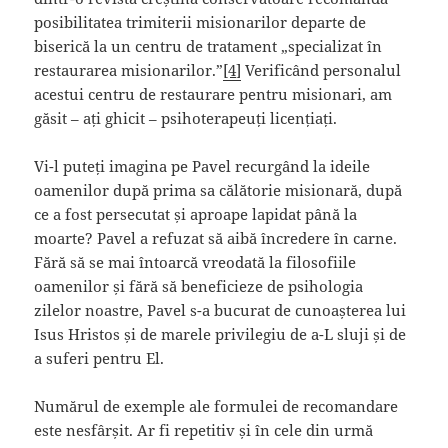
posibilitatea trimiterii misionarilor departe de
biserică la un centru de tratament „specializat în
restaurarea misionarilor.”
[4]
Verificând personalul
acestui centru de restaurare pentru misionari, am
găsit – ați ghicit – psihoterapeuți licențiați.
Vi-l puteți imagina pe Pavel recurgând la ideile
oamenilor după prima sa călătorie misionară, după
ce a fost persecutat și aproape lapidat până la
moarte? Pavel a refuzat să aibă încredere în carne.
Fără să se mai întoarcă vreodată la filosofiile
oamenilor și fără să beneficieze de psihologia
zilelor noastre, Pavel s-a bucurat de cunoașterea lui
Isus Hristos și de marele privilegiu de a-L sluji și de
a suferi pentru El.
Numărul de exemple ale formulei de recomandare
este nesfârșit. Ar fi repetitiv și în cele din urmă