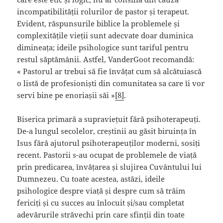
incompatibilității rolurilor de pastor și terapeut.
Evident, răspunsurile biblice la problemele și
complexitățile vieții sunt adecvate doar duminica
dimineața; ideile psihologice sunt tariful pentru
restul săptămânii. Astfel, VanderGoot recomandă:
« Pastorul ar trebui să fie învățat cum să alcătuiască
o listă de profesioniști din comunitatea sa care îi vor
servi bine pe enoriașii săi »
[8]
.
Biserica primară a supraviețuit fără psihoterapeuți.
De-a lungul secolelor, creștinii au găsit biruința în
Isus fără ajutorul psihoterapeuților moderni, sosiți
recent. Pastorii s-au ocupat de problemele de viață
prin predicarea, învățarea și slujirea Cuvântului lui
Dumnezeu. Cu toate acestea, astăzi, ideile
psihologice despre viață și despre cum să trăim
fericiți și cu succes au înlocuit și/sau completat
adevărurile străvechi prin care sfinții din toate