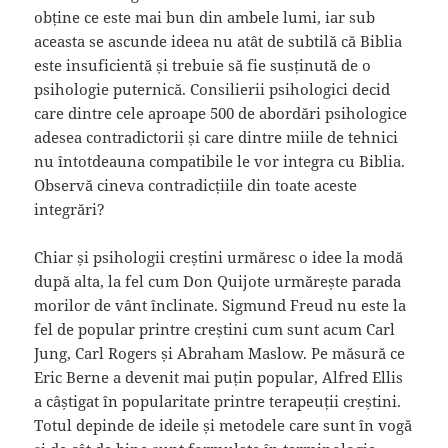
obține ce este mai bun din ambele lumi, iar sub
aceasta se ascunde ideea nu atât de subtilă că Biblia
este insuficientă și trebuie să fie susținută de o
psihologie puternică. Consilierii psihologici decid
care dintre cele aproape 500 de abordări psihologice
adesea contradictorii și care dintre miile de tehnici
nu întotdeauna compatibile le vor integra cu Biblia.
Observă cineva contradicțiile din toate aceste
integrări?
Chiar și psihologii creștini urmăresc o idee la modă
după alta, la fel cum Don Quijote urmărește parada
morilor de vânt înclinate. Sigmund Freud nu este la
fel de popular printre creștini cum sunt acum Carl
Jung, Carl Rogers și Abraham Maslow. Pe măsură ce
Eric Berne a devenit mai puțin popular, Alfred Ellis
a câștigat în popularitate printre terapeuții creștini.
Totul depinde de ideile și metodele care sunt în vogă