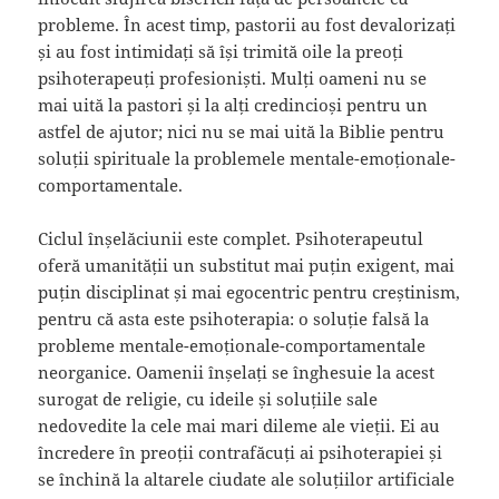
probleme. În acest timp, pastorii au fost devalorizați
și au fost intimidați să își trimită oile la preoți
psihoterapeuți profesioniști. Mulți oameni nu se
mai uită la pastori și la alți credincioși pentru un
astfel de ajutor; nici nu se mai uită la Biblie pentru
soluții spirituale la problemele mentale-emoționale-
comportamentale.
Ciclul înșelăciunii este complet. Psihoterapeutul
oferă umanității un substitut mai puțin exigent, mai
puțin disciplinat și mai egocentric pentru creștinism,
pentru că asta este psihoterapia: o soluție falsă la
probleme mentale-emoționale-comportamentale
neorganice. Oamenii înșelați se înghesuie la acest
surogat de religie, cu ideile și soluțiile sale
nedovedite la cele mai mari dileme ale vieții. Ei au
încredere în preoții contrafăcuți ai psihoterapiei și
se închină la altarele ciudate ale soluțiilor artificiale