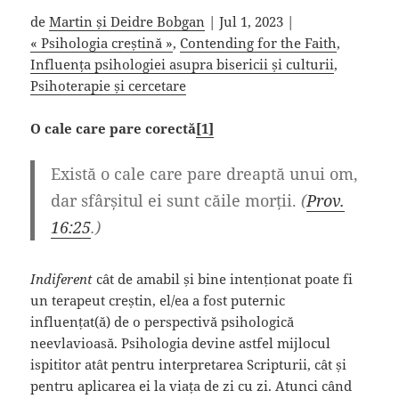
de
Martin și Deidre Bobgan
| Jul 1, 2023 |
« Psihologia creștină »
,
Contending for the Faith
,
Influența psihologiei asupra bisericii și culturii
,
Psihoterapie și cercetare
O cale care pare corectă
[1]
Există o cale care pare dreaptă unui om,
dar sfârșitul ei
sunt
căile morții.
(
Prov.
16:25
.)
Indiferent
cât de amabil și bine intenționat poate fi
un terapeut creștin, el/ea a fost puternic
influențat(ă) de o perspectivă psihologică
neevlavioasă. Psihologia devine astfel mijlocul
ispititor atât pentru interpretarea Scripturii, cât și
pentru aplicarea ei la viața de zi cu zi. Atunci când