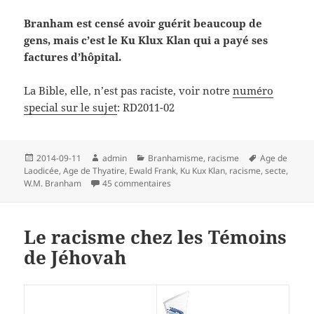
Branham est censé avoir guérit beaucoup de
gens, mais c’est le Ku Klux Klan qui a payé ses
factures d’hôpital.
La Bible, elle, n’est pas raciste, voir notre
numéro
special sur le sujet
: RD2011-02
Publié
Auteur
Catégories
Mots-
2014-09-11
admin
Branhamisme
,
racisme
Age de
le
clés
Laodicée
,
Age de Thyatire
,
Ewald Frank
,
Ku Kux Klan
,
racisme
,
secte
,
sur William Branham et le racisme, re
W.M. Branham
45 commentaires
Le racisme chez les Témoins
de Jéhovah