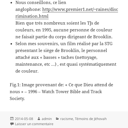
Nous conseillons, ce lien
anglophone:
http://www.premier1.net/~raines/disc
rimination.html
Bien que trés nombreux soient les TJs de
couleurs, en 1995, aucune personne de couleur
ne faisait partie du corps dirigeant de Brooklin.
Selon mes souvenirs, un film réalisé par la STG
présentant le siège de Brooklin, le personnel
attaché aux « basses » taches (nettoyage,
maintenance, etc …) , est quasi systématiquement
de couleur.
Fig.1: Image provenant de: « Ce que Dieu attend de
nous » – 1996 – Watch Tower Bible and Track
Society.
Publié
Auteur
Catégories
2014-05-08
admin
racisme
,
Témoins de Jéhovah
le
sur Le racisme chez les Témoins de Jéhovah
Laisser un commentaire