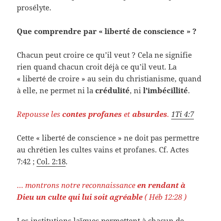
prosélyte.
Que comprendre par « liberté de conscience » ?
Chacun peut croire ce qu’il veut ? Cela ne signifie
rien quand chacun croit déjà ce qu’il veut. La
« liberté de croire » au sein du christianisme, quand
à elle, ne permet ni la
crédulité
, ni
l’imbécillité
.
Repousse les
contes profanes
et
absurdes
.
1Ti 4:7
Cette « liberté de conscience » ne doit pas permettre
au chrétien les cultes vains et profanes. Cf. Actes
7:42 ;
Col. 2:18
.
…
montrons notre reconnaissance
en rendant à
Dieu un culte qui lui soit agréable
( Héb 12:28 )
Les institutions laïques permettent à chacun de