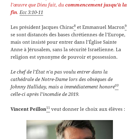
l’œuvre que Dieu fait, du
commencement jusqu’à la
fin
.
Ecc 3:10-11
8
9
Les président Jacques Chirac
et Emmanuel Macron
se sont distancés des bases chrétiennes de l’Europe,
mais ont insisté pour entrer dans l’Église Sainte
Anne à Jérusalem, sans la sécurité Israélienne. La
religion est synonyme de pouvoir et possession.
L
e chef de
l’État
n’a pas voulu entrer dans la
cathédrale de Notre-Dame lors des obsèques de
10
Joh
n
ny Hal
li
day, mais a immédiatement honoré
celle-ci après l’incendie de 2019.
11
Vincent
Peillon
veut donner le choix aux élèves :