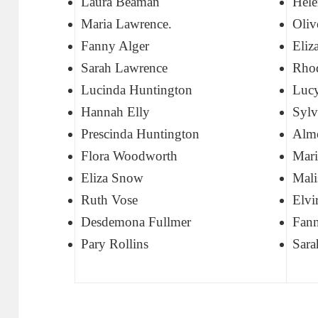
Laura Beaman
Hele
Maria Lawrence.
Oliv
Fanny Alger
Eliz
Sarah Lawrence
Rhod
Lucinda Huntington
Lucy
Hannah Elly
Sylv
Prescinda Huntington
Alme
Flora Woodworth
Mari
Eliza Snow
Mali
Ruth Vose
Elvi
Desdemona Fullmer
Fan
Pary Rollins
Sara