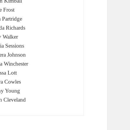
n Kimball
e Frost
a Partridge
a Richards
 Walker
ia Sessions
ra Johnson
a Winchester
ssa Lott
ra Cowles
ny Young
h Cleveland