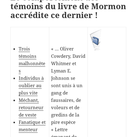
témoins du livre de Mormon
accrédite ce dernier !
Trois
« … Oliver
témoins
Cowdery, David
malhonnête
Whitmer et
s
Lyman E.
Individus à
Johnson se
oublier au
sont unis à un
plus vite
gang de
Méchant,
faussaires, de
retourneur
voleurs et de
de veste
gredins de la
Fanatique et
pire espèce
menteur
« Lettre
émanant de