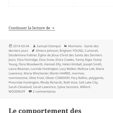
Joseph Smith et Brigham Young, 
Continuer la lecture de
Publié
Auteur
Catégories
2014-03-04
Samuel Sitompul
Mormons - Saints des
le
Mots-
derniers jours
Almera Johnson
,
Brigham YOUNG
,
Cumorah
,
clés
Desdemona Fullmer
,
Église de Jésus-Christ des Saints des Derniers
Jours
,
Eliza Partridge
,
Eliza Snow
,
Elvira Cowles
,
Fanny Alger
,
Fanny
Young
,
Flora Woodworth
,
Hannah Elly
,
Helen Kimball
,
Joseph Smith
,
Laura Beaman
,
Lucinda Huntington
,
Lucy Walker
,
Malissa Lott
,
Maria
Lawrence
,
Maria Winchester
,
Martin HARRIS
,
mormon
,
mormonsime
,
Olive Frost
,
Olivier COWDERY
,
Pary Rollins
,
polygamie
,
Prescinda Huntington
,
Rhoda Richards
,
Ruth Vose
,
Salt Lake City
,
Sarah Cleveland
,
Sarah Lawrence
,
Sylvia Sessions
,
Wilford
sur Joseph Smith et Brigham Young, deu
WOODRUFF
2 commentaires
Le comportement des