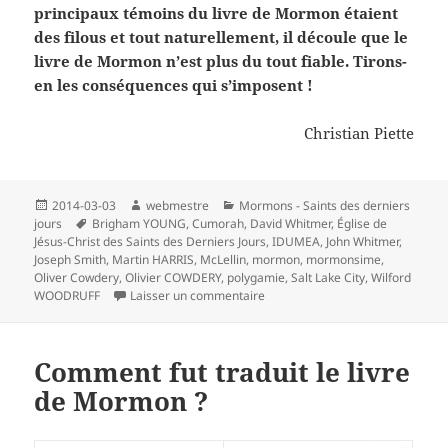
principaux témoins du livre de Mormon étaient
des filous et tout naturellement, il découle que le
livre de Mormon n’est plus du tout fiable. Tirons-
en les conséquences qui s’imposent !
Christian Piette
Publié
Auteur
Catégories
2014-03-03
webmestre
Mormons - Saints des derniers
le
Mots-
jours
Brigham YOUNG
,
Cumorah
,
David Whitmer
,
Église de
clés
Jésus-Christ des Saints des Derniers Jours
,
IDUMEA
,
John Whitmer
,
Joseph Smith
,
Martin HARRIS
,
McLellin
,
mormon
,
mormonsime
,
Oliver Cowdery
,
Olivier COWDERY
,
polygamie
,
Salt Lake City
,
Wilford
sur Le comportement des témoins
WOODRUFF
Laisser un commentaire
Comment fut traduit le livre
de Mormon ?