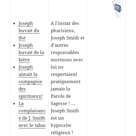
Joseph
A l’instar des
buvait du
pharisiens,
thé
Joseph Smith et
Joseph
d’autres
buvait de la
responsables
bière
mormons avec
Joseph
lui ne
aimait la
respectaient
compagnie
pratiquement
des
jamais la
spiritueux!
Parole de
La
Sagesse ! …
complaisanc
Joseph Smith
e de J. Smith
est un
avec le tabac
hypocrite
religieux !