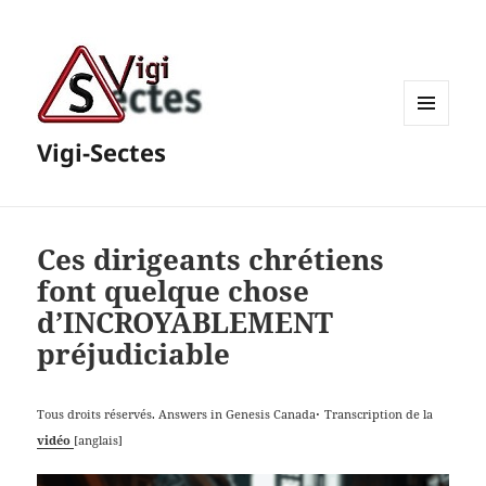
MENU
Vigi-Sectes
ET
WIDGETS
Ces dirigeants chrétiens
font quelque chose
d’INCROYABLEMENT
préjudiciable
.
Tous droits réservés. Answers in Genesis Canada
Transcription de la
vidéo
[anglais]