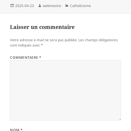
Publié
Auteur
Catégories
2025-04-23
webmestre
Catholicisme
le
Laisser un commentaire
Votre adresse e-mail ne sera pas publiée.
Les champs obligatoires
sont indiqués avec
*
COMMENTAIRE
*
NOM
*