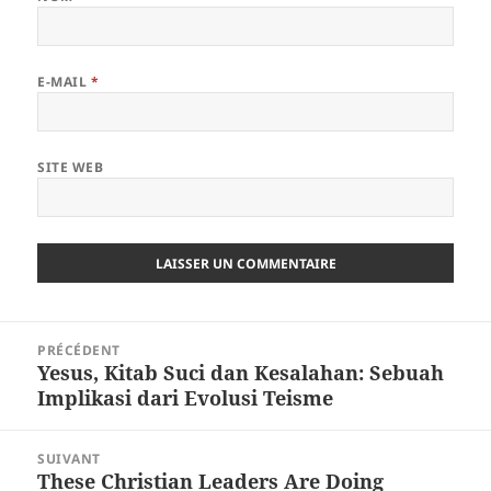
E-MAIL
*
SITE WEB
Navigation
PRÉCÉDENT
de
Yesus, Kitab Suci dan Kesalahan: Sebuah
Article
l’article
Implikasi dari Evolusi Teisme
précédent :
SUIVANT
These Christian Leaders Are Doing
Article