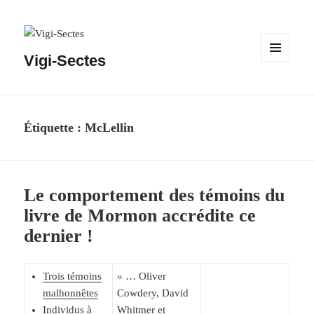
Vigi-Sectes
MENU
ET
WIDGETS
Étiquette :
McLellin
Le comportement des témoins du
livre de Mormon accrédite ce
dernier !
Trois témoins
« … Oliver
malhonnêtes
Cowdery, David
Individus à
Whitmer et