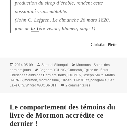
production du sirop d’érable, rendent cette
possibilité vraisemblable.
(John C. Lefgren, Le dimanche 26 mars 1820,
jour de
la 1
ère vision, Idumea, page 1)
Christian Piette
Publié
Auteur
Catégories
2014-05-09
Samuel Sitompul
Mormons - Saints des
le
Mots-
derniers jours
Brigham YOUNG
,
Cumorah
,
Église de Jésus-
clés
Christ des Saints des Derniers Jours
,
IDUMEA
,
Joseph Smith
,
Martin
HARRIS
,
mormon
,
mormonsime
,
Olivier COWDERY
,
polygamie
,
Salt
sur La première vision 
Lake City
,
Wilford WOODRUFF
2 commentaires
Le comportement des témoins du
livre de Mormon accrédite ce
dernier !