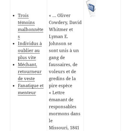
Trois
« … Oliver
témoins
Cowdery, David
malhonnête
Whitmer et
s
Lyman E.
Individus à
Johnson se
oublier au
sont unis à un
plus vite
gang de
Méchant,
faussaires, de
retourneur
voleurs et de
de veste
gredins de la
Fanatique et
pire espèce
menteur
« Lettre
émanant de
responsables
mormons dans
le
Missouri, 1841