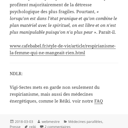
profitent majoritairement de la détresse
psychologique des plus fragiles. Pourtant,
«
lorsqu’on est dans l’état pranique et qu’on combine le
plan matériel avec le spirituel, on est libre et on n’est
plus manipulable puisqu’on n’a plus peur
». Paraît-il.
www.cafebabel.fr/style-de-vie/article/respirianisme-
la-femme-qui-ne-mangeait-rien.html
NDLR:
Vigi-Sectes mets en garde non seulement du
respirianisme, mais aussi des médecines
énergétiques, comme le Réiki. voir notre
FAQ
Publié
Auteur
Catégories
2018-03-03
webmestre
Médecines parallèles
,
le
Mots-
sur presse: Respirianisme : la femm
Presse
reiki
2 commentaires