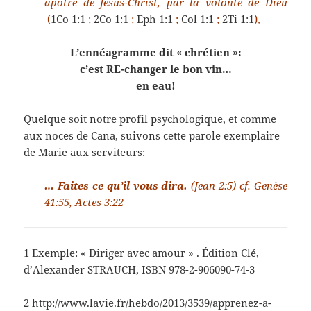
apôtre de Jésus-Christ, par la volonté de Dieu
(
1Co 1:1
;
2Co 1:1
;
Eph 1:1
;
Col 1:1
;
2Ti 1:1
),
L’ennéagramme dit « chrétien »:
c’est RE-changer le bon vin…
en eau!
Quelque soit notre profil psychologique, et comme
aux noces de Cana, suivons cette parole exemplaire
de Marie aux serviteurs:
… Faites ce qu’il vous dira.
(Jean 2:5) cf. Genèse
41:55, Actes 3:22
1
Exemple: « Diriger avec amour » . Édition Clé,
d’Alexander STRAUCH, ISBN 978-2-906090-74-3
2
http://www.lavie.fr/hebdo/2013/3539/apprenez-a-