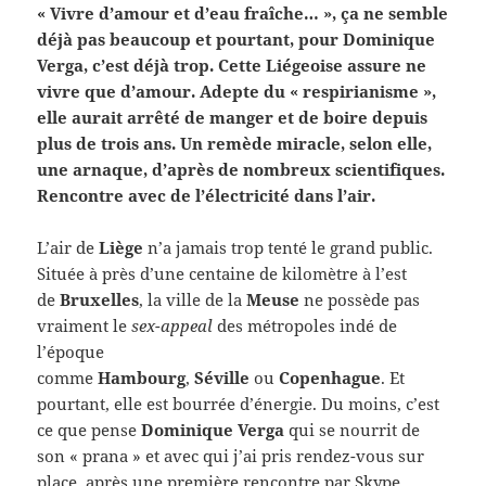
« Vivre d’amour et d’eau fraîche… », ça ne semble
déjà pas beaucoup et pourtant, pour Dominique
Verga, c’est déjà trop. Cette Liégeoise assure ne
vivre que d’amour. Adepte du « respirianisme »,
elle aurait arrêté de manger et de boire depuis
plus de trois ans. Un remède miracle, selon elle,
une arnaque, d’après de nombreux scientifiques.
Rencontre avec de l’électricité dans l’air.
L’air de
Liège
n’a jamais trop tenté le grand public.
Située à près d’une centaine de kilomètre à l’est
de
Bruxelles
, la ville de la
Meuse
ne possède pas
vraiment le
sex-appeal
des métropoles indé de
l’époque
comme
Hambourg
,
Séville
ou
Copenhague
. Et
pourtant, elle est bourrée d’énergie. Du moins, c’est
ce que pense
Dominique Verga
qui se nourrit de
son « prana » et avec qui j’ai pris rendez-vous sur
place, après une première rencontre par Skype.