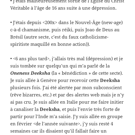
• J’étais malheureusement sortie de l’Eglise du Christ
Véritable à l’âge de 16 ans suite à une dépression.
• J’étais depuis <200x> dans le Nouvel-Âge (new-age)
c-à-d chamanisme, puis réiki, puis Joao de Deus au
Brésil (autre secte, c’est du faux catholicisme-
spiritiste maquillé en bonne action)).
• <6 ans plus tard>, j’allais très mal (dépression) et je
suis tombée sur quelqu’un qui m’a parlé de la
Oneness Deeksha
(la « bénédiction » de cette secte).
Je suis allée à Genève pour recevoir cette
Deeksha
plusieurs fois. J’ai été alertée par mon subconscient
(rêve bizarres, etc.) et par des alertes web mais je n’y
ai pas cru. Je suis allée en Italie pour me faire initier
à canaliser la
Deeksha
, et puis l’envie très forte de
partir pour l’Inde m’a saisie. J’y suis allée en groupe
en février <de l’année suivante>, j’y suis resté 4
semaines car ils disaient qu’il fallait faire un