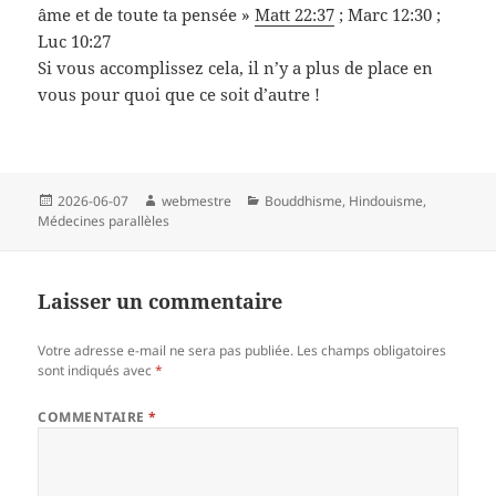
âme et de toute ta pensée »
Matt 22:37
; Marc 12:30 ;
Luc 10:27
Si vous accomplissez cela, il n’y a plus de place en
vous pour quoi que ce soit d’autre !
Publié
Auteur
Catégories
2026-06-07
webmestre
Bouddhisme
,
Hindouisme
,
le
Médecines parallèles
Laisser un commentaire
Votre adresse e-mail ne sera pas publiée.
Les champs obligatoires
sont indiqués avec
*
COMMENTAIRE
*