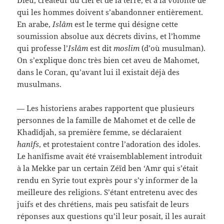
Dieu, créateur du ciel et de la terre, et à la volonté de
qui les hommes doivent s’abandonner entièrement.
En arabe,
Islâm
est le terme qui désigne cette
soumission absolue aux décrets divins, et l’homme
qui professe l’
Islâm
est dit
moslim
(d’où musulman).
On s’explique donc très bien cet aveu de Mahomet,
dans le Coran, qu’avant lui il existait déjà des
musulmans.
— Les historiens arabes rapportent que plusieurs
personnes de la famille de Mahomet et de celle de
Khadîdjah, sa première femme, se déclaraient
hanîfs
, et protestaient contre l’adoration des idoles.
Le hanîfisme avait été vraisemblablement introduit
à la Mekke par un certain Zéïd ben ‘Amr qui s’était
rendu en Syrie tout exprès pour s’y informer de la
meilleure des religions. S’étant entretenu avec des
juifs et des chrétiens, mais peu satisfait de leurs
réponses aux questions qu’il leur posait, il les aurait