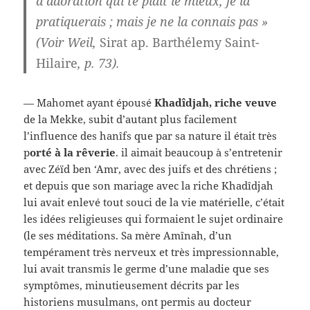
d’adoration qui te plaît le mieux, je la
pratiquerais ; mais je ne la connais pas »
(Voir Weil,
Sirat ap. Barthélemy Saint-
Hilaire
, p. 73).
— Mahomet ayant épousé
Khadîdjah, riche veuve
de la Mekke, subit d’autant plus facilement
l’influence des hanîfs que par sa nature il était très
p
orté à la
rêverie
. il aimait beaucoup à s’entretenir
avec Zéïd ben ‘Amr, avec des juifs et des chrétiens ;
et depuis que son mariage avec la riche Khadîdjah
lui avait enlevé tout souci de la vie matérielle, c’était
les idées religieuses qui formaient le sujet ordinaire
(le ses méditations. Sa mère Amînah, d’un
tempérament très nerveux et très impressionnable,
lui avait transmis le germe d’une maladie que ses
symptômes, minutieusement décrits par les
historiens musulmans, ont permis au docteur