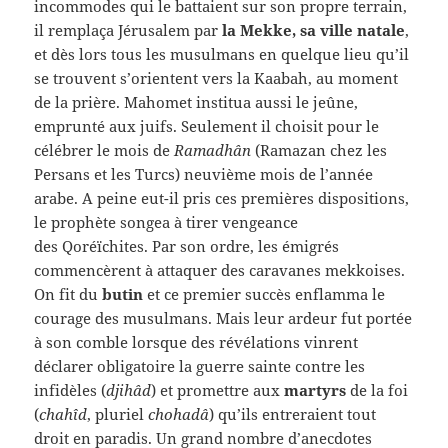
incommodes qui le battaient sur son propre terrain,
il remplaça Jérusalem par
la Mekke, sa ville natale
,
et dès lors tous les musulmans en quelque lieu qu’il
se trouvent s’orientent vers la Kaabah, au moment
de la prière. Mahomet institua aussi le jeûne,
emprunté aux juifs. Seulement il choisit pour le
célébrer le mois de
Ramadhân
(Ramazan chez les
Persans et les Turcs) neuvième mois de l’année
arabe. A peine eut-il pris ces premières dispositions,
le prophète songea à tirer vengeance
des Qoréïchites. Par son ordre, les émigrés
commencèrent à attaquer des caravanes mekkoises.
On fit du
butin
et ce premier succès enflamma le
courage des musulmans. Mais leur ardeur fut portée
à son comble lorsque des révélations vinrent
déclarer obligatoire la guerre sainte contre les
infidèles (
djihâd
) et promettre aux
martyrs
de la foi
(
chahîd
, pluriel
chohadâ
) qu’ils entreraient tout
droit en paradis. Un grand nombre d’anecdotes