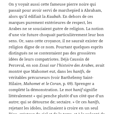
On y voyait aussi cette fameuse pierre noire qui
passait pour avoir servi de marchepied à Abraham,
alors qu’il édifiait la
Kaabah
. En dehors de ces
marques purement extérieures de respect, les
Arabes ne se souciaient guère de religion. La notion
d’une vie future choquait particulièrement leur bon
sens. Or, sans cette croyance, il ne saurait exister de
religion digne de ce nom. Pourtant quelques esprits
distingués ne se contentaient pas des grossières
idées de leurs compatriotes. Déjà Caussin dé
Perceval, en son
Essai sur l’histoire des Arabes
, avait
montré que Mahomet eut, dans les
hanîfs
, de
véritables précurseurs (voir Barthélemy Saint-
Hilaire,
Mahomet et le Coran
, p. 69). Sprenger a
complété la démonstration. Le mot
hanif
signifie
littéralement « qui penche plutôt d’un côté que d’un
autre; qui se détourne de; sectaire. » Or ces
hanîfs
,
rejetant les idoles, inclinaient à croire en un seul