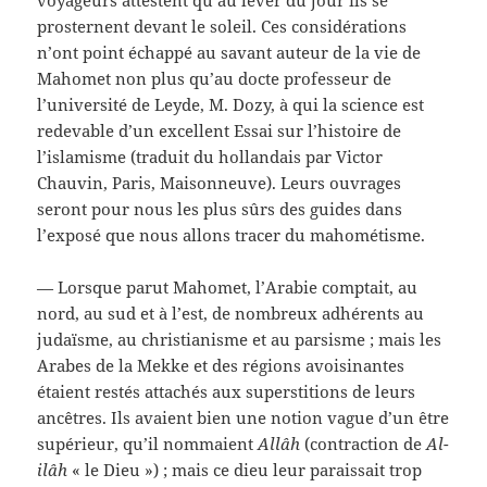
voyageurs attestent qu’au lever du jour ils se
prosternent devant le soleil. Ces considérations
n’ont point échappé au savant auteur de la vie de
Mahomet non plus qu’au docte professeur de
l’université de Leyde, M. Dozy, à qui la science est
redevable d’un excellent Essai sur l’histoire de
l’islamisme (traduit du hollandais par Victor
Chauvin, Paris, Maisonneuve). Leurs ouvrages
seront pour nous les plus sûrs des guides dans
l’exposé que nous allons tracer du mahométisme.
— Lorsque parut Mahomet, l’Arabie comptait, au
nord, au sud et à l’est, de nombreux adhérents au
judaïsme, au christianisme et au parsisme ; mais les
Arabes de la Mekke et des régions avoisinantes
étaient restés attachés aux superstitions de leurs
ancêtres. Ils avaient bien une notion vague d’un être
supérieur, qu’il nommaient
Allâh
(contraction de
Al-
ilâh
« le Dieu ») ; mais ce dieu leur paraissait trop