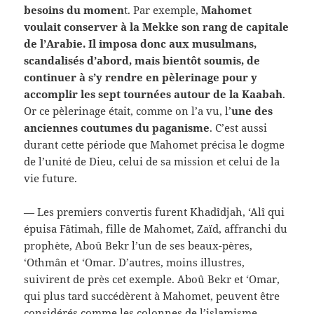
besoins du momen
t. Par exemple,
Mahomet
voulait conserver à la Mekke son rang de capitale
de l’Arabie. Il imposa donc aux musulmans,
scandalisés d’abord, mais bientôt soumis, de
continuer à s’y rendre en pèlerinage pour y
accomplir les sept tournées autour de la Kaabah
.
Or ce pèlerinage était, comme on l’a vu, l’
une des
anciennes coutumes du paganisme
. C’est aussi
durant cette période que Mahomet précisa le dogme
de l’unité de Dieu, celui de sa mission et celui de la
vie future.
— Les premiers convertis furent Khadîdjah, ‘Alî qui
épuisa Fâtimah, fille de Mahomet, Zaïd, affranchi du
prophète, Aboû Bekr l’un de ses beaux-pères,
‘Othmân et ‘Omar. D’autres, moins illustres,
suivirent de près cet exemple. Aboû Bekr et ‘Omar,
qui plus tard succédèrent à Mahomet, peuvent être
considérés comme les colonnes de l’islamisme