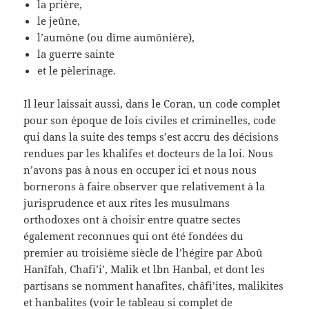
la prière,
le jeûne,
l’aumône (ou dîme aumônière),
la guerre sainte
et le pèlerinage.
Il leur laissait aussi, dans le Coran, un code complet
pour son époque de lois civiles et criminelles, code
qui dans la suite des temps s’est accru des décisions
rendues par les khalifes et docteurs de la loi. Nous
n’avons pas à nous en occuper ici et nous nous
bornerons à faire observer que relativement à la
jurisprudence et aux rites les musulmans
orthodoxes ont à choisir entre quatre sectes
également reconnues qui ont été fondées du
premier au troisième siècle de l’hégire par Aboû
Hanîfah, Chafi’i’, Malik et lbn Hanbal, et dont les
partisans se nomment hanafites, châfi’ites, malikites
et hanbalites (voir le tableau si complet de