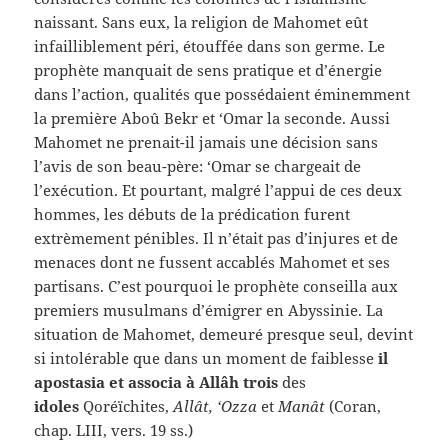
naissant. Sans eux, la religion de Mahomet eût
infailliblement péri, étouffée dans son germe. Le
prophète manquait de sens pratique et d’énergie
dans l’action, qualités que possédaient éminemment
la première Aboû Bekr et ‘Omar la seconde. Aussi
Mahomet ne prenait-il jamais une décision sans
l’avis de son beau-père: ‘Omar se chargeait de
l’exécution. Et pourtant, malgré l’appui de ces deux
hommes, les débuts de la prédication furent
extrèmement pénibles. Il n’était pas d’injures et de
menaces dont ne fussent accablés Mahomet et ses
partisans. C’est pourquoi le prophète conseilla aux
premiers musulmans d’émigrer en Abyssinie. La
situation de Mahomet, demeuré presque seul, devint
si intolérable que dans un moment de faiblesse
il
apostasia et associa à Allâh trois
des
idoles
Qoréïchites,
Allât, ‘Ozza
et
Manât
(Coran,
chap. LIII, vers. 19 ss.)