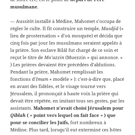
musulmane
.
— Aussitôt installé à Médine, Mahomet s’occupa de
régler le culte. Il fit construire un temple,
Masdjid
(«
lieu de prosternation » d’où mosquée) et décida que
cinq fois par jour les musulmans seraient appelés à
la prière. Son esclave Bilâl fut chargé de ce soin et
reçut le titre de
Mo’azzin
(Muezzin « qui annonce. »
) Les prières devaient être précédées d’ablutions.
Pendant la prière, Mahomet remplissait les
fonctions d’
Imam
« modèle » ): c’est-à-dire que, placé
en avant des fidèles, et le visage tourné vers
Jérusalem, il prononçait à haute voix la prière qui
devait être répétée, en imitant tous ses gestes, par les
assistants.
Mahomet n’avait choisi Jérusalem pour
Qiblah
( « point vers lequel on fait face » ) que
pour se concilier les Juifs,
fort nombreux à
Médine. Plus tard, lorsqu’il eut exterminé ces hôtes