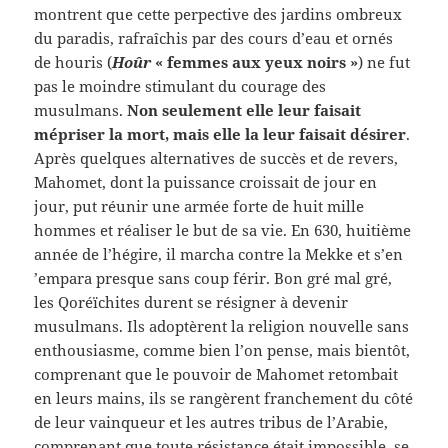
montrent que cette perpective des jardins ombreux
du paradis, rafraîchis par des cours d’eau et ornés
de houris (
Hoûr
« femmes aux yeux noirs »
) ne fut
pas le moindre stimulant du courage des
musulmans.
Non seulement elle leur faisait
mépriser la mort, mais elle la leur faisait désirer
.
Après quelques alternatives de succès et de revers,
Mahomet, dont la puissance croissait de jour en
jour, put réunir une armée forte de huit mille
hommes et réaliser le but de sa vie. En 630, huitième
année de l’hégire, il marcha contre la Mekke et s’en
’empara presque sans coup férir. Bon gré mal gré,
les Qoréïchites durent se résigner à devenir
musulmans. Ils adoptèrent la religion nouvelle sans
enthousiasme, comme bien l’on pense, mais bientôt,
comprenant que le pouvoir de Mahomet retombait
en leurs mains, ils se rangèrent franchement du côté
de leur vainqueur et les autres tribus de l’Arabie,
comprenant que toute résistance était impossible, se