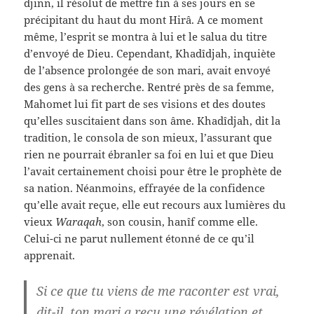
djinn, il résolut de mettre fin à ses jours en se
précipitant du haut du mont Hirâ. A ce moment
même, l’esprit se montra à lui et le salua du titre
d’envoyé de Dieu. Cependant, Khadîdjah, inquiète
de l’absence prolongée de son mari, avait envoyé
des gens à sa recherche. Rentré près de sa femme,
Mahomet lui fit part de ses visions et des doutes
qu’elles suscitaient dans son âme. Khadîdjah, dit la
tradition, le consola de son mieux, l’assurant que
rien ne pourrait ébranler sa foi en lui et que Dieu
l’avait certainement choisi pour être le prophète de
sa nation. Néanmoins, effrayée de la confidence
qu’elle avait reçue, elle eut recours aux lumières du
vieux
Waraqah
, son cousin, hanîf comme elle.
Celui-ci ne parut nullement étonné de ce qu’il
apprenait.
Si ce que tu viens de me raconter est vrai,
dit-il, ton mari a reçu une révélation et