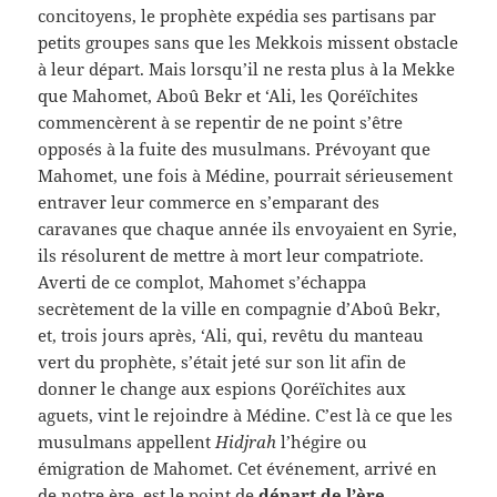
concitoyens, le prophète expédia ses partisans par
petits groupes sans que les Mekkois missent obstacle
à leur départ. Mais lorsqu’il ne resta plus à la Mekke
que Mahomet, Aboû Bekr et ‘Ali, les Qoréïchites
commencèrent à se repentir de ne point s’être
opposés à la fuite des musulmans. Prévoyant que
Mahomet, une fois à Médine, pourrait sérieusement
entraver leur commerce en s’emparant des
caravanes que chaque année ils envoyaient en Syrie,
ils résolurent de mettre à mort leur compatriote.
Averti de ce complot, Mahomet s’échappa
secrètement de la ville en compagnie d’Aboû Bekr,
et, trois jours après, ‘Ali, qui, revêtu du manteau
vert du prophète, s’était jeté sur son lit afin de
donner le change aux espions Qoréïchites aux
aguets, vint le rejoindre à Médine. C’est là ce que les
musulmans appellent
Hidjrah
l’hégire ou
émigration de Mahomet. Cet événement, arrivé en
de notre ère, est le point de
départ de l’ère