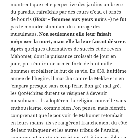
montrent que cette perpective des jardins ombreux
du paradis, rafraîchis par des cours d’eau et ornés
de houris (
Hoûr
« femmes aux yeux noirs »
) ne fut
pas le moindre stimulant du courage des
musulmans.
Non seulement elle leur faisait
mépriser la mort, mais elle la leur faisait désirer
.
Après quelques alternatives de succès et de revers,
Mahomet, dont la puissance croissait de jour en
jour, put réunir une armée forte de huit mille
hommes et réaliser le but de sa vie. En 630, huitième
année de l’hégire, il marcha contre la Mekke et s’en
’empara presque sans coup férir. Bon gré mal gré,
les Qoréïchites durent se résigner à devenir
musulmans. Ils adoptèrent la religion nouvelle sans
enthousiasme, comme bien l’on pense, mais bientôt,
comprenant que le pouvoir de Mahomet retombait
en leurs mains, ils se rangèrent franchement du côté
de leur vainqueur et les autres tribus de l’Arabie,
comprenant que toute résistance était impossible, se