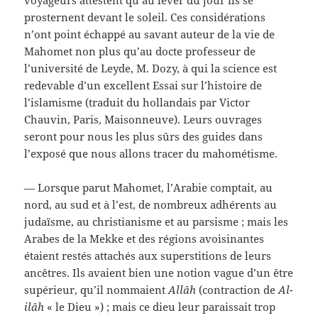
voyageurs attestent qu’au lever du jour ils se
prosternent devant le soleil. Ces considérations
n’ont point échappé au savant auteur de la vie de
Mahomet non plus qu’au docte professeur de
l’université de Leyde, M. Dozy, à qui la science est
redevable d’un excellent Essai sur l’histoire de
l’islamisme (traduit du hollandais par Victor
Chauvin, Paris, Maisonneuve). Leurs ouvrages
seront pour nous les plus sûrs des guides dans
l’exposé que nous allons tracer du mahométisme.
— Lorsque parut Mahomet, l’Arabie comptait, au
nord, au sud et à l’est, de nombreux adhérents au
judaïsme, au christianisme et au parsisme ; mais les
Arabes de la Mekke et des régions avoisinantes
étaient restés attachés aux superstitions de leurs
ancêtres. Ils avaient bien une notion vague d’un être
supérieur, qu’il nommaient
Allâh
(contraction de
Al-
ilâh
« le Dieu ») ; mais ce dieu leur paraissait trop