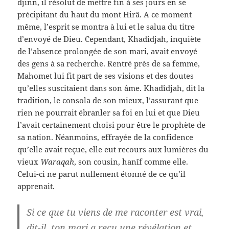
djinn, il résolut de mettre fin à ses jours en se
précipitant du haut du mont Hirâ. A ce moment
même, l’esprit se montra à lui et le salua du titre
d’envoyé de Dieu. Cependant, Khadîdjah, inquiète
de l’absence prolongée de son mari, avait envoyé
des gens à sa recherche. Rentré près de sa femme,
Mahomet lui fit part de ses visions et des doutes
qu’elles suscitaient dans son âme. Khadîdjah, dit la
tradition, le consola de son mieux, l’assurant que
rien ne pourrait ébranler sa foi en lui et que Dieu
l’avait certainement choisi pour être le prophète de
sa nation. Néanmoins, effrayée de la confidence
qu’elle avait reçue, elle eut recours aux lumières du
vieux
Waraqah
, son cousin, hanîf comme elle.
Celui-ci ne parut nullement étonné de ce qu’il
apprenait.
Si ce que tu viens de me raconter est vrai,
dit-il, ton mari a reçu une révélation et