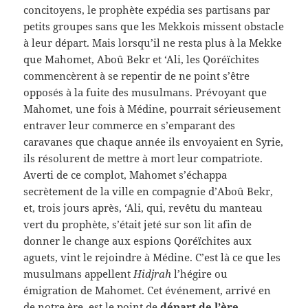
concitoyens, le prophète expédia ses partisans par
petits groupes sans que les Mekkois missent obstacle
à leur départ. Mais lorsqu’il ne resta plus à la Mekke
que Mahomet, Aboû Bekr et ‘Ali, les Qoréïchites
commencèrent à se repentir de ne point s’être
opposés à la fuite des musulmans. Prévoyant que
Mahomet, une fois à Médine, pourrait sérieusement
entraver leur commerce en s’emparant des
caravanes que chaque année ils envoyaient en Syrie,
ils résolurent de mettre à mort leur compatriote.
Averti de ce complot, Mahomet s’échappa
secrètement de la ville en compagnie d’Aboû Bekr,
et, trois jours après, ‘Ali, qui, revêtu du manteau
vert du prophète, s’était jeté sur son lit afin de
donner le change aux espions Qoréïchites aux
aguets, vint le rejoindre à Médine. C’est là ce que les
musulmans appellent
Hidjrah
l’hégire ou
émigration de Mahomet. Cet événement, arrivé en
de notre ère, est le point de
départ de l’ère