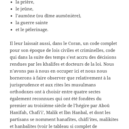
la prière,
le jeûne,
l’aumône (ou dîme aumônière),
la guerre sainte
et le pèlerinage.
Il leur laissait aussi, dans le Coran, un code complet
pour son époque de lois civiles et criminelles, code
qui dans la suite des temps s’est accru des décisions
rendues par les khalifes et docteurs de la loi. Nous
n’avons pas à nous en occuper ici et nous nous
bornerons à faire observer que relativement à la
jurisprudence et aux rites les musulmans
orthodoxes ont à choisir entre quatre sectes
également reconnues qui ont été fondées du
premier au troisième siècle de l’hégire par Aboû
Hanîfah, Chafi’i’, Malik et lbn Hanbal, et dont les
partisans se nomment hanafites, châfi’ites, malikites
et hanbalites (voir le tableau si complet de