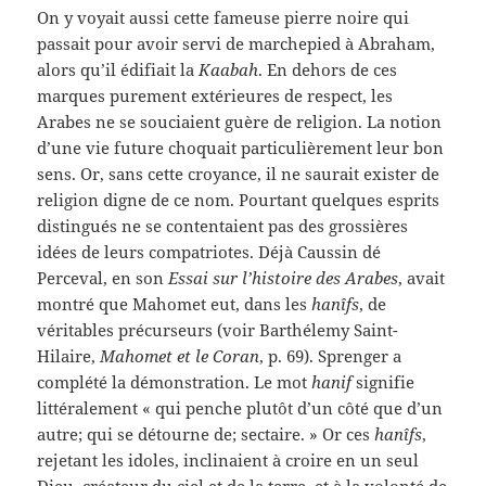
On y voyait aussi cette fameuse pierre noire qui
passait pour avoir servi de marchepied à Abraham,
alors qu’il édifiait la
Kaabah
. En dehors de ces
marques purement extérieures de respect, les
Arabes ne se souciaient guère de religion. La notion
d’une vie future choquait particulièrement leur bon
sens. Or, sans cette croyance, il ne saurait exister de
religion digne de ce nom. Pourtant quelques esprits
distingués ne se contentaient pas des grossières
idées de leurs compatriotes. Déjà Caussin dé
Perceval, en son
Essai sur l’histoire des Arabes
, avait
montré que Mahomet eut, dans les
hanîfs
, de
véritables précurseurs (voir Barthélemy Saint-
Hilaire,
Mahomet et le Coran
, p. 69). Sprenger a
complété la démonstration. Le mot
hanif
signifie
littéralement « qui penche plutôt d’un côté que d’un
autre; qui se détourne de; sectaire. » Or ces
hanîfs
,
rejetant les idoles, inclinaient à croire en un seul