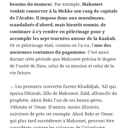
besoins du momen
t. Par exemple,
Mahomet
voulait conserver à la Mekke son rang de capitale
de l’Arabie. Il imposa donc aux musulmans,
scandalisés d’abord, mais bientôt soumis, de
continuer à s’y rendre en pèlerinage pour y
accomplir les sept tournées autour de la Kaabah
.
Or ce pèlerinage était, comme on l’a vu, l’
une des
anciennes coutumes du paganisme
. C’est aussi
durant cette période que Mahomet précisa le dogme
de l’unité de Dieu, celui de sa mission et celui de la
vie future.
— Les premiers convertis furent Khadîdjah, ‘Alî qui
épuisa Fâtimah, fille de Mahomet, Zaïd, affranchi du
prophète, Aboû Bekr l’un de ses beaux-pères,
‘Othmân et ‘Omar. D’autres, moins illustres,
suivirent de près cet exemple. Aboû Bekr et ‘Omar,
qui plus tard succédèrent à Mahomet, peuvent être
considérés comme les colonnes de l’islamisme