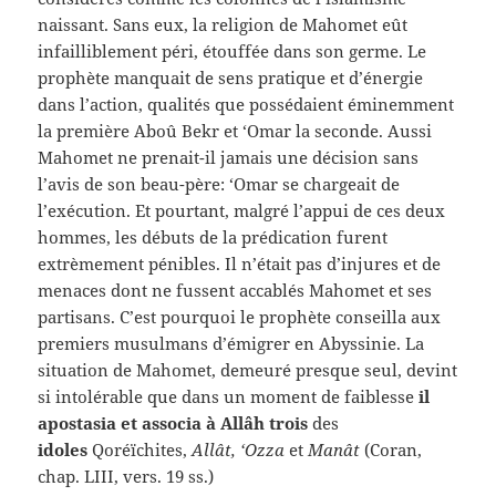
naissant. Sans eux, la religion de Mahomet eût
infailliblement péri, étouffée dans son germe. Le
prophète manquait de sens pratique et d’énergie
dans l’action, qualités que possédaient éminemment
la première Aboû Bekr et ‘Omar la seconde. Aussi
Mahomet ne prenait-il jamais une décision sans
l’avis de son beau-père: ‘Omar se chargeait de
l’exécution. Et pourtant, malgré l’appui de ces deux
hommes, les débuts de la prédication furent
extrèmement pénibles. Il n’était pas d’injures et de
menaces dont ne fussent accablés Mahomet et ses
partisans. C’est pourquoi le prophète conseilla aux
premiers musulmans d’émigrer en Abyssinie. La
situation de Mahomet, demeuré presque seul, devint
si intolérable que dans un moment de faiblesse
il
apostasia et associa à Allâh trois
des
idoles
Qoréïchites,
Allât, ‘Ozza
et
Manât
(Coran,
chap. LIII, vers. 19 ss.)