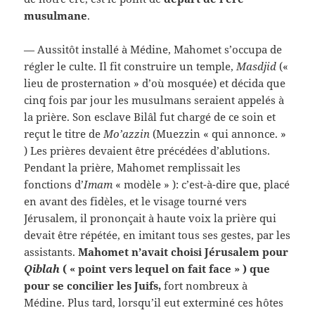
musulmane
.
— Aussitôt installé à Médine, Mahomet s’occupa de
régler le culte. Il fit construire un temple,
Masdjid
(«
lieu de prosternation » d’où mosquée) et décida que
cinq fois par jour les musulmans seraient appelés à
la prière. Son esclave Bilâl fut chargé de ce soin et
reçut le titre de
Mo’azzin
(Muezzin « qui annonce. »
) Les prières devaient être précédées d’ablutions.
Pendant la prière, Mahomet remplissait les
fonctions d’
Imam
« modèle » ): c’est-à-dire que, placé
en avant des fidèles, et le visage tourné vers
Jérusalem, il prononçait à haute voix la prière qui
devait être répétée, en imitant tous ses gestes, par les
assistants.
Mahomet n’avait choisi Jérusalem pour
Qiblah
( « point vers lequel on fait face » ) que
pour se concilier les Juifs,
fort nombreux à
Médine. Plus tard, lorsqu’il eut exterminé ces hôtes