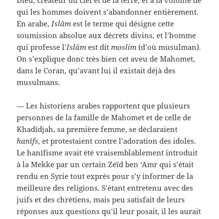
Dieu, créateur du ciel et de la terre, et à la volonté de
qui les hommes doivent s’abandonner entièrement.
En arabe,
Islâm
est le terme qui désigne cette
soumission absolue aux décrets divins, et l’homme
qui professe l’
Islâm
est dit
moslim
(d’où musulman).
On s’explique donc très bien cet aveu de Mahomet,
dans le Coran, qu’avant lui il existait déjà des
musulmans.
— Les historiens arabes rapportent que plusieurs
personnes de la famille de Mahomet et de celle de
Khadîdjah, sa première femme, se déclaraient
hanîfs
, et protestaient contre l’adoration des idoles.
Le hanîfisme avait été vraisemblablement introduit
à la Mekke par un certain Zéïd ben ‘Amr qui s’était
rendu en Syrie tout exprès pour s’y informer de la
meilleure des religions. S’étant entretenu avec des
juifs et des chrétiens, mais peu satisfait de leurs
réponses aux questions qu’il leur posait, il les aurait