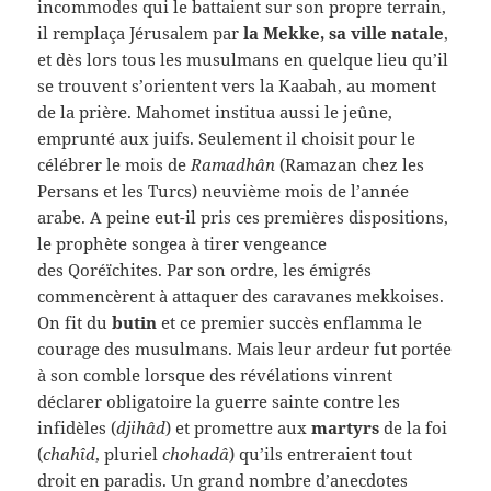
incommodes qui le battaient sur son propre terrain,
il remplaça Jérusalem par
la Mekke, sa ville natale
,
et dès lors tous les musulmans en quelque lieu qu’il
se trouvent s’orientent vers la Kaabah, au moment
de la prière. Mahomet institua aussi le jeûne,
emprunté aux juifs. Seulement il choisit pour le
célébrer le mois de
Ramadhân
(Ramazan chez les
Persans et les Turcs) neuvième mois de l’année
arabe. A peine eut-il pris ces premières dispositions,
le prophète songea à tirer vengeance
des Qoréïchites. Par son ordre, les émigrés
commencèrent à attaquer des caravanes mekkoises.
On fit du
butin
et ce premier succès enflamma le
courage des musulmans. Mais leur ardeur fut portée
à son comble lorsque des révélations vinrent
déclarer obligatoire la guerre sainte contre les
infidèles (
djihâd
) et promettre aux
martyrs
de la foi
(
chahîd
, pluriel
chohadâ
) qu’ils entreraient tout
droit en paradis. Un grand nombre d’anecdotes