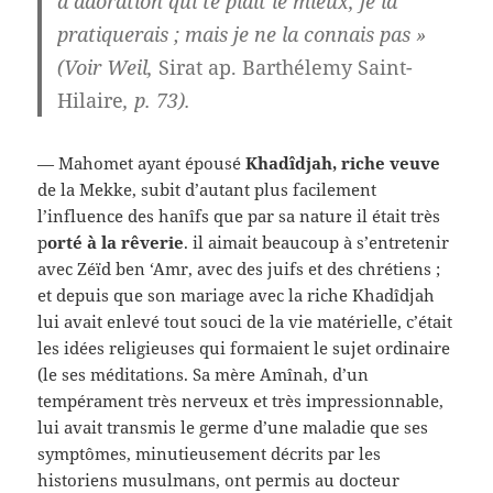
d’adoration qui te plaît le mieux, je la
pratiquerais ; mais je ne la connais pas »
(Voir Weil,
Sirat ap. Barthélemy Saint-
Hilaire
, p. 73).
— Mahomet ayant épousé
Khadîdjah, riche veuve
de la Mekke, subit d’autant plus facilement
l’influence des hanîfs que par sa nature il était très
p
orté à la
rêverie
. il aimait beaucoup à s’entretenir
avec Zéïd ben ‘Amr, avec des juifs et des chrétiens ;
et depuis que son mariage avec la riche Khadîdjah
lui avait enlevé tout souci de la vie matérielle, c’était
les idées religieuses qui formaient le sujet ordinaire
(le ses méditations. Sa mère Amînah, d’un
tempérament très nerveux et très impressionnable,
lui avait transmis le germe d’une maladie que ses
symptômes, minutieusement décrits par les
historiens musulmans, ont permis au docteur