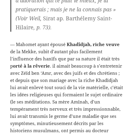
d’adoration qui te plaît le mieux, je la
pratiquerais ; mais je ne la connais pas »
(Voir Weil,
Sirat ap. Barthélemy Saint-
Hilaire
, p. 73).
— Mahomet ayant épousé
Khadîdjah, riche veuve
de la Mekke, subit d’autant plus facilement
l’influence des hanîfs que par sa nature il était très
p
orté à la
rêverie
. il aimait beaucoup à s’entretenir
avec Zéïd ben ‘Amr, avec des juifs et des chrétiens ;
et depuis que son mariage avec la riche Khadîdjah
lui avait enlevé tout souci de la vie matérielle, c’était
les idées religieuses qui formaient le sujet ordinaire
(le ses méditations. Sa mère Amînah, d’un
tempérament très nerveux et très impressionnable,
lui avait transmis le germe d’une maladie que ses
symptômes, minutieusement décrits par les
historiens musulmans, ont permis au docteur