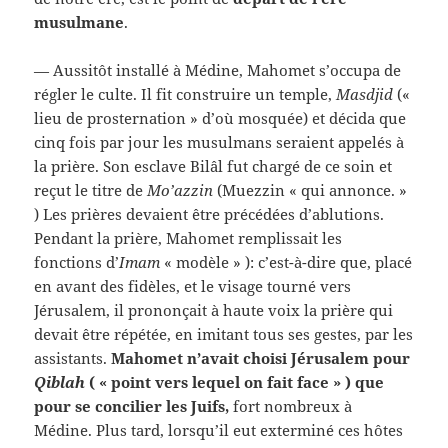
musulmane
.
— Aussitôt installé à Médine, Mahomet s’occupa de
régler le culte. Il fit construire un temple,
Masdjid
(«
lieu de prosternation » d’où mosquée) et décida que
cinq fois par jour les musulmans seraient appelés à
la prière. Son esclave Bilâl fut chargé de ce soin et
reçut le titre de
Mo’azzin
(Muezzin « qui annonce. »
) Les prières devaient être précédées d’ablutions.
Pendant la prière, Mahomet remplissait les
fonctions d’
Imam
« modèle » ): c’est-à-dire que, placé
en avant des fidèles, et le visage tourné vers
Jérusalem, il prononçait à haute voix la prière qui
devait être répétée, en imitant tous ses gestes, par les
assistants.
Mahomet n’avait choisi Jérusalem pour
Qiblah
( « point vers lequel on fait face » ) que
pour se concilier les Juifs,
fort nombreux à
Médine. Plus tard, lorsqu’il eut exterminé ces hôtes