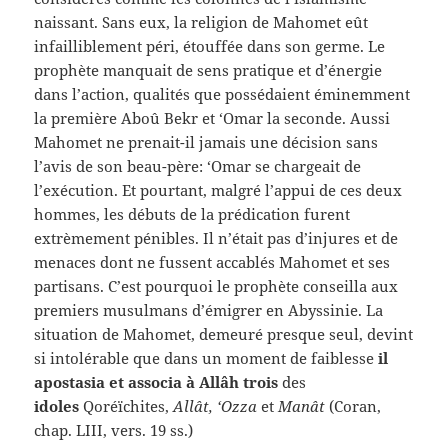
naissant. Sans eux, la religion de Mahomet eût
infailliblement péri, étouffée dans son germe. Le
prophète manquait de sens pratique et d’énergie
dans l’action, qualités que possédaient éminemment
la première Aboû Bekr et ‘Omar la seconde. Aussi
Mahomet ne prenait-il jamais une décision sans
l’avis de son beau-père: ‘Omar se chargeait de
l’exécution. Et pourtant, malgré l’appui de ces deux
hommes, les débuts de la prédication furent
extrèmement pénibles. Il n’était pas d’injures et de
menaces dont ne fussent accablés Mahomet et ses
partisans. C’est pourquoi le prophète conseilla aux
premiers musulmans d’émigrer en Abyssinie. La
situation de Mahomet, demeuré presque seul, devint
si intolérable que dans un moment de faiblesse
il
apostasia et associa à Allâh trois
des
idoles
Qoréïchites,
Allât, ‘Ozza
et
Manât
(Coran,
chap. LIII, vers. 19 ss.)