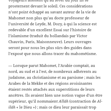
voyageurs attestent qu’au lever du jour ils se
prosternent devant le soleil. Ces considérations
n’ont point échappé au savant auteur de la vie de
Mahomet non plus qu’au docte professeur de
l’université de Leyde, M. Dozy, à qui la science est
redevable d’un excellent Essai sur l’histoire de
l’islamisme (traduit du hollandais par Victor
Chauvin, Paris, Maisonneuve). Leurs ouvrages
seront pour nous les plus sûrs des guides dans
l’exposé que nous allons tracer du mahométisme.
— Lorsque parut Mahomet, l’Arabie comptait, au
nord, au sud et à l’est, de nombreux adhérents au
judaïsme, au christianisme et au parsisme ; mais les
Arabes de la Mekke et des régions avoisinantes
étaient restés attachés aux superstitions de leurs
ancêtres. Ils avaient bien une notion vague d’un être
supérieur, qu’il nommaient
Allâh
(contraction de
Al-
ilâh
« le Dieu ») ; mais ce dieu leur paraissait trop