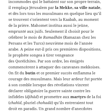
incommodes qui le battaient sur son propre terrain,
il remplaça Jérusalem par
la Mekke, sa ville natale
,
et dès lors tous les musulmans en quelque lieu qu’il
se trouvent s’orientent vers la Kaabah, au moment
de la prière. Mahomet institua aussi le jeûne,
emprunté aux juifs. Seulement il choisit pour le
célébrer le mois de
Ramadhân
(Ramazan chez les
Persans et les Turcs) neuvième mois de l’année
arabe. A peine eut-il pris ces premières dispositions,
le prophète songea à tirer vengeance
des Qoréïchites. Par son ordre, les émigrés
commencèrent à attaquer des caravanes mekkoises.
On fit du
butin
et ce premier succès enflamma le
courage des musulmans. Mais leur ardeur fut portée
à son comble lorsque des révélations vinrent
déclarer obligatoire la guerre sainte contre les
infidèles (
djihâd
) et promettre aux
martyrs
de la foi
(
chahîd
, pluriel
chohadâ
) qu’ils entreraient tout
droit en paradis. Un grand nombre d’anecdotes