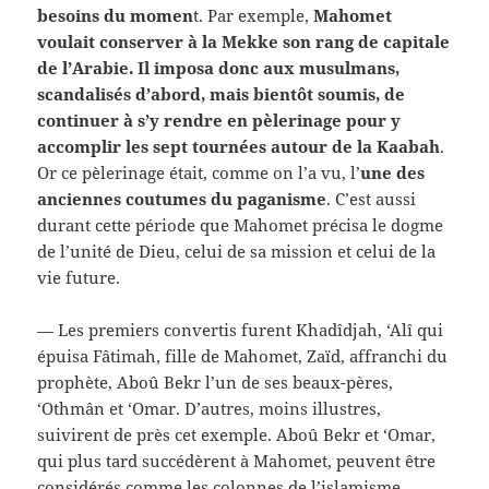
besoins du momen
t. Par exemple,
Mahomet
voulait conserver à la Mekke son rang de capitale
de l’Arabie. Il imposa donc aux musulmans,
scandalisés d’abord, mais bientôt soumis, de
continuer à s’y rendre en pèlerinage pour y
accomplir les sept tournées autour de la Kaabah
.
Or ce pèlerinage était, comme on l’a vu, l’
une des
anciennes coutumes du paganisme
. C’est aussi
durant cette période que Mahomet précisa le dogme
de l’unité de Dieu, celui de sa mission et celui de la
vie future.
— Les premiers convertis furent Khadîdjah, ‘Alî qui
épuisa Fâtimah, fille de Mahomet, Zaïd, affranchi du
prophète, Aboû Bekr l’un de ses beaux-pères,
‘Othmân et ‘Omar. D’autres, moins illustres,
suivirent de près cet exemple. Aboû Bekr et ‘Omar,
qui plus tard succédèrent à Mahomet, peuvent être
considérés comme les colonnes de l’islamisme