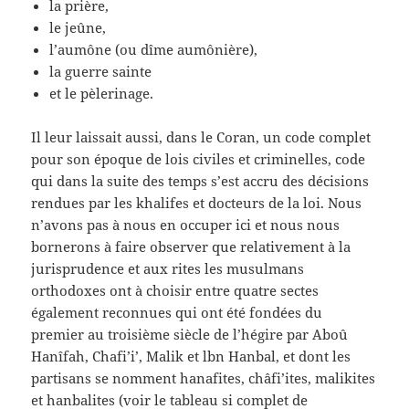
la prière,
le jeûne,
l’aumône (ou dîme aumônière),
la guerre sainte
et le pèlerinage.
Il leur laissait aussi, dans le Coran, un code complet
pour son époque de lois civiles et criminelles, code
qui dans la suite des temps s’est accru des décisions
rendues par les khalifes et docteurs de la loi. Nous
n’avons pas à nous en occuper ici et nous nous
bornerons à faire observer que relativement à la
jurisprudence et aux rites les musulmans
orthodoxes ont à choisir entre quatre sectes
également reconnues qui ont été fondées du
premier au troisième siècle de l’hégire par Aboû
Hanîfah, Chafi’i’, Malik et lbn Hanbal, et dont les
partisans se nomment hanafites, châfi’ites, malikites
et hanbalites (voir le tableau si complet de