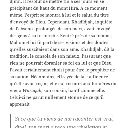
djinn, il résolut de mettre fin à ses jours en se
précipitant du haut du mont Hirâ. A ce moment
même, l’esprit se montra à lui et le salua du titre
d’envoyé de Dieu. Cependant, Khadîdjah, inquiète
de l’absence prolongée de son mari, avait envoyé
des gens à sa recherche. Rentré près de sa femme,
Mahomet lui fit part de ses visions et des doutes
qu’elles suscitaient dans son âme. Khadîdjah, dit la
tradition, le consola de son mieux, l’assurant que
rien ne pourrait ébranler sa foi en lui et que Dieu
l’avait certainement choisi pour être le prophète de
sa nation. Néanmoins, effrayée de la confidence
qu’elle avait reçue, elle eut recours aux lumières du
vieux
Waraqah
, son cousin, hanîf comme elle.
Celui-ci ne parut nullement étonné de ce qu’il
apprenait.
Si ce que tu viens de me raconter est vrai,
dit-il, ton mari a reçu une révélation et