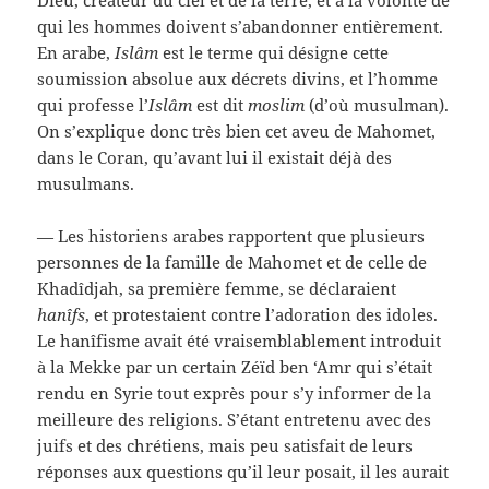
Dieu, créateur du ciel et de la terre, et à la volonté de
qui les hommes doivent s’abandonner entièrement.
En arabe,
Islâm
est le terme qui désigne cette
soumission absolue aux décrets divins, et l’homme
qui professe l’
Islâm
est dit
moslim
(d’où musulman).
On s’explique donc très bien cet aveu de Mahomet,
dans le Coran, qu’avant lui il existait déjà des
musulmans.
— Les historiens arabes rapportent que plusieurs
personnes de la famille de Mahomet et de celle de
Khadîdjah, sa première femme, se déclaraient
hanîfs
, et protestaient contre l’adoration des idoles.
Le hanîfisme avait été vraisemblablement introduit
à la Mekke par un certain Zéïd ben ‘Amr qui s’était
rendu en Syrie tout exprès pour s’y informer de la
meilleure des religions. S’étant entretenu avec des
juifs et des chrétiens, mais peu satisfait de leurs
réponses aux questions qu’il leur posait, il les aurait