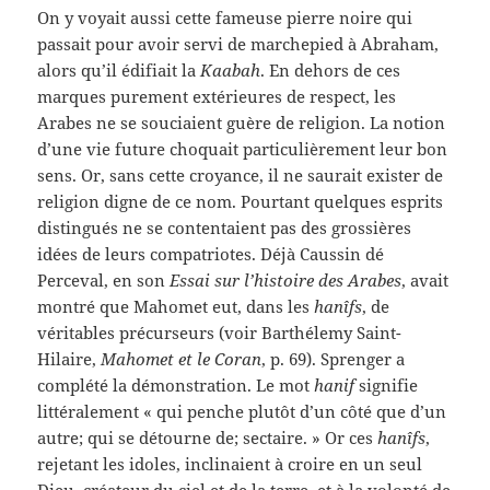
On y voyait aussi cette fameuse pierre noire qui
passait pour avoir servi de marchepied à Abraham,
alors qu’il édifiait la
Kaabah
. En dehors de ces
marques purement extérieures de respect, les
Arabes ne se souciaient guère de religion. La notion
d’une vie future choquait particulièrement leur bon
sens. Or, sans cette croyance, il ne saurait exister de
religion digne de ce nom. Pourtant quelques esprits
distingués ne se contentaient pas des grossières
idées de leurs compatriotes. Déjà Caussin dé
Perceval, en son
Essai sur l’histoire des Arabes
, avait
montré que Mahomet eut, dans les
hanîfs
, de
véritables précurseurs (voir Barthélemy Saint-
Hilaire,
Mahomet et le Coran
, p. 69). Sprenger a
complété la démonstration. Le mot
hanif
signifie
littéralement « qui penche plutôt d’un côté que d’un
autre; qui se détourne de; sectaire. » Or ces
hanîfs
,
rejetant les idoles, inclinaient à croire en un seul