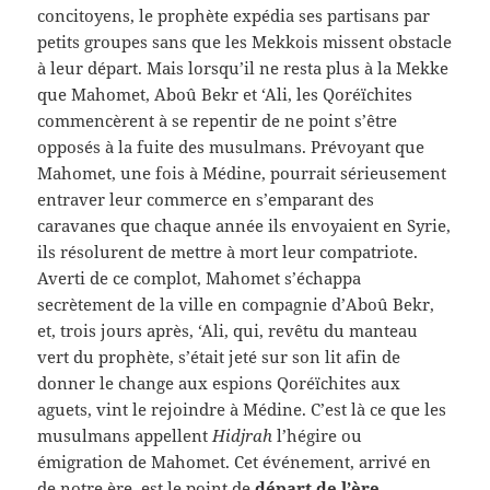
concitoyens, le prophète expédia ses partisans par
petits groupes sans que les Mekkois missent obstacle
à leur départ. Mais lorsqu’il ne resta plus à la Mekke
que Mahomet, Aboû Bekr et ‘Ali, les Qoréïchites
commencèrent à se repentir de ne point s’être
opposés à la fuite des musulmans. Prévoyant que
Mahomet, une fois à Médine, pourrait sérieusement
entraver leur commerce en s’emparant des
caravanes que chaque année ils envoyaient en Syrie,
ils résolurent de mettre à mort leur compatriote.
Averti de ce complot, Mahomet s’échappa
secrètement de la ville en compagnie d’Aboû Bekr,
et, trois jours après, ‘Ali, qui, revêtu du manteau
vert du prophète, s’était jeté sur son lit afin de
donner le change aux espions Qoréïchites aux
aguets, vint le rejoindre à Médine. C’est là ce que les
musulmans appellent
Hidjrah
l’hégire ou
émigration de Mahomet. Cet événement, arrivé en
de notre ère, est le point de
départ de l’ère