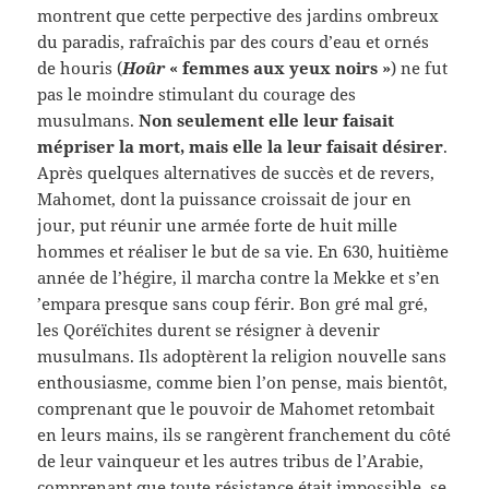
montrent que cette perpective des jardins ombreux
du paradis, rafraîchis par des cours d’eau et ornés
de houris (
Hoûr
« femmes aux yeux noirs »
) ne fut
pas le moindre stimulant du courage des
musulmans.
Non seulement elle leur faisait
mépriser la mort, mais elle la leur faisait désirer
.
Après quelques alternatives de succès et de revers,
Mahomet, dont la puissance croissait de jour en
jour, put réunir une armée forte de huit mille
hommes et réaliser le but de sa vie. En 630, huitième
année de l’hégire, il marcha contre la Mekke et s’en
’empara presque sans coup férir. Bon gré mal gré,
les Qoréïchites durent se résigner à devenir
musulmans. Ils adoptèrent la religion nouvelle sans
enthousiasme, comme bien l’on pense, mais bientôt,
comprenant que le pouvoir de Mahomet retombait
en leurs mains, ils se rangèrent franchement du côté
de leur vainqueur et les autres tribus de l’Arabie,
comprenant que toute résistance était impossible, se