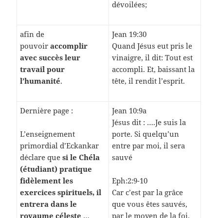
dévoilées;
afin de
Jean 19:30
pouvoir
accomplir
Quand Jésus eut pris le
avec succès leur
vinaigre, il dit: Tout est
travail pour
accompli. Et, baissant la
l’humanité
.
tête, il rendit l’esprit.
Dernière page :
Jean 10:9a
Jésus dit : ….Je suis la
L’enseignement
porte. Si quelqu’un
primordial d’Eckankar
entre par moi, il sera
déclare que
si le Chéla
sauvé
(étudiant) pratique
fidèlement les
Eph:2:9-10
exercices spirituels, il
Car c’est par la grâce
entrera dans le
que vous êtes sauvés,
royaume céleste
…
par le moyen de la foi.