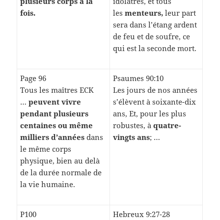
plusieurs corps à la
idolâtres, et tous
fois.
les
menteurs,
leur part
sera dans l’étang ardent
de feu et de soufre, ce
qui est la seconde mort.
Page 96
Psaumes 90:10
Tous les maîtres ECK
Les jours de nos années
…
peuvent vivre
s’élèvent à soixante-dix
pendant plusieurs
ans, Et, pour les plus
centaines ou même
robustes, à
quatre-
milliers d’années
dans
vingts ans
; …
le même corps
physique, bien au delà
de la durée normale de
la vie humaine.
P100
Hebreux 9:27-28