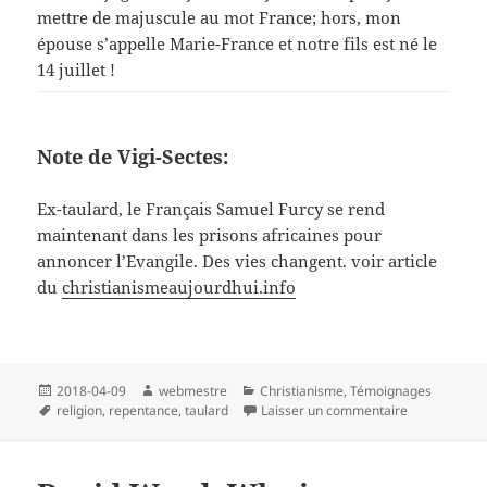
mettre de majuscule au mot France; hors, mon
épouse s’appelle Marie-France et notre fils est né le
14 juillet !
Note de Vigi-Sectes:
Ex-taulard, le Français Samuel Furcy se rend
maintenant dans les prisons africaines pour
annoncer l’Evangile. Des vies changent. voir article
du
christianismeaujourdhui.info
Publié
Auteur
Catégories
2018-04-09
webmestre
Christianisme
,
Témoignages
le
Mots-
sur les homm
religion
,
repentance
,
taulard
Laisser un commentaire
clés