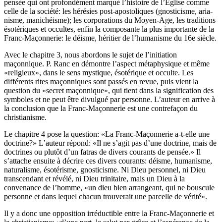
pensée qui ont profondément marqué l’histoire de l’Eglise comme
celle de la société: les hérésies post-apostoliques (gnosticisme, aria­
nisme, manichéisme); les corporations du Moyen-Age, les traditions
ésotériques et occultes, enfin la composante la plus importante de la
Franc-Maçonnerie: le déisme, héritier de l’humanisme du 16e siècle.
Avec le chapitre 3, nous abordons le sujet de l’initiation
maçonnique. P. Ranc en démontre l’aspect métaphysique et même
«religieux», dans le sens mystique, ésoté­rique et occulte. Les
différents rites maçonniques sont passés en revue, puis vient la
question du «secret maçonnique», qui tient dans la signification des
symboles et ne peut être divulgué par personne. L’auteur en arrive à
la conclusion que la Franc-Maçonnerie est une contrefaçon du
christianisme.
Le chapitre 4 pose la question: «La Franc-Maçonnerie a-t-elle une
doctrine?» L’auteur répond: «Il ne s’agit pas d’une doctrine, mais de
doctrines ou plutôt d’un fatras de divers courants de pensée.» Il
s’attache ensuite à décrire ces divers cou­rants: déisme, humanisme,
naturalisme, ésotérisme, gnosticisme. Ni Dieu personnel, ni Dieu
transcendant et révélé, ni Dieu trinitaire, mais un Dieu à la
convenance de l’homme, «un dieu bien arrangeant, qui ne bouscule
personne et dans lequel chacun trouverait une parcelle de vérité».
Il y a donc une opposition irréductible entre la Franc-Maçonnerie et