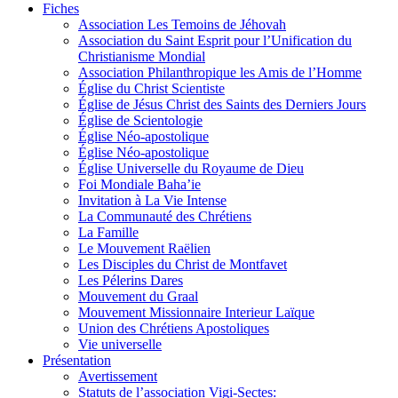
Fiches
Association Les Temoins de Jéhovah
Association du Saint Esprit pour l’Unification du
Christianisme Mondial
Association Philanthropique les Amis de l’Homme
Église du Christ Scientiste
Église de Jésus Christ des Saints des Derniers Jours
Église de Scientologie
Église Néo-apostolique
Église Néo-apostolique
Église Universelle du Royaume de Dieu
Foi Mondiale Baha’ie
Invitation à La Vie Intense
La Communauté des Chrétiens
La Famille
Le Mouvement Raëlien
Les Disciples du Christ de Montfavet
Les Pélerins Dares
Mouvement du Graal
Mouvement Missionnaire Interieur Laïque
Union des Chrétiens Apostoliques
Vie universelle
Présentation
Avertissement
Statuts de l’association Vigi-Sectes: