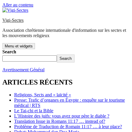
Aller au contenu
Vigi-Sectes
Association chrétienne internationale d'information sur les sectes et
les mouvements religieux
Menu et widgets
Search
Search
Avertissement Général
ARTICLES RÉCENTS
Religions, Sects and « laïcité »
Presse: Trafic d’organes en Égypte : enquête sur le tourisme
médical | RTS
Le Tai-chi et la Bible
L’Histoire des juifs: vous avez pour père le diable ?
Translation Issue in Romans 11:17 … instead of?
Problème de Traduction de Romain 11:17 … à leur place?
Debat: Muhammad dan Dua Maria