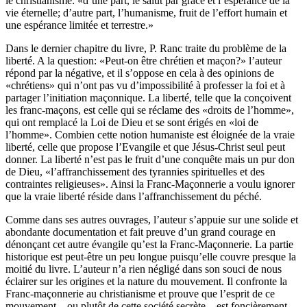
le christia­nisme: «d’une part, le salut par grâce et l’espérance de la
vie éternelle; d’autre part, l’humanisme, fruit de l’effort humain et
une espérance limitée et terrestre.»
Dans le dernier chapitre du livre, P. Ranc traite du problème de la
liberté. A la question: «Peut-on être chrétien et maçon?» l’auteur
répond par la négative, et il s’oppose en cela à des opinions de
«chrétiens» qui n’ont pas vu d’impossibilité à professer la foi et à
partager l’initiation maçonnique. La liberté, telle que la conçoivent
les franc-maçons, est celle qui se réclame des «droits de l’homme»,
qui ont remplacé la Loi de Dieu et se sont érigés en «loi de
l’homme». Combien cette notion humaniste est éloignée de la vraie
liberté, celle que propose l’Evangile et que Jésus-Christ seul peut
donner. La liberté n’est pas le fruit d’une conquête mais un pur don
de Dieu, «l’affranchissement des tyrannies spirituelles et des
contraintes religieuses». Ainsi la Franc-Maçonnerie a voulu ignorer
que la vraie liberté réside dans l’affranchissement du péché.
Comme dans ses autres ouvrages, l’auteur s’appuie sur une solide et
abondante documentation et fait preuve d’un grand courage en
dénonçant cet autre évangile qu’est la Franc-Maçonnerie. La partie
historique est peut-être un peu longue puis­qu’elle couvre presque la
moitié du livre. L’auteur n’a rien négligé dans son souci de nous
éclairer sur les origines et la nature du mouvement. Il confronte la
Franc-maçonnerie au christianisme et prouve que l’esprit de ce
mouvement – ou plutôt de cette société secrète – est foncièrement