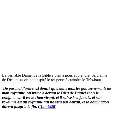
croyances concernant la santé spirituelle. Ils ne peuvent pas être
clairement dissociés comme le prétend le personnel de Rick Warren
de Saddleback. L’approbation de la couverture avant du Dr Oz
indique:
Ainslie MacLeod est à la frontière de l’exploration de l’âme et de sa
7
profonde influence sur notre moi physique
.
Dans « La transformation », les guides spirituels de MacLeod disent
aux lecteurs de MacLeod
… que nous sommes au bord du plus grand bond dans la
8
conscience humaine depuis 55000 ans.
Plus tard, dans une travail médium que MacLeod donna à l’un de
ses clients, ses guides spirituels ont référé son client au Dr Daniel
9
Amen pour son aide.
Dr. Amen, étant bien sûr l’un des deux autres
médecins du Plan de Daniel. Dans « L’Instruction », entre autres,
MacLeod enseigne aux lecteurs comment méditer et contacter les
guides spirituels. En fait, les guides spirituels sont mentionnés 175
fois dans le livre – 40 fois avant même de passer au chapitre un.
Dans son introduction, MacLeod décrit comment un sceptique lisait
un livre comme le sien et pensait: «Qui est mort et a fait de ce type
un expert?» Dans son propre cas, MacLeod a déclaré que la réponse