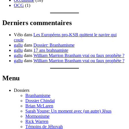
Occultisme
(18)
OCG
(1)
Derniers commentaires
Vélo
dans
Les Européens pro-KSB quittent le navire qui
coule
gallu
dans
Dossier: Branhamisme
gallu
dans
17 ans brahnamiste
gallu
dans
William Marrion Branham vrai ou faux prophète ?
gallu
dans
William Marrion Branham vrai ou faux prophète ?
Menu
Dossiers
Branhamisme
Dossier Chindaï
Brian McLaren
Sarah Young: Un moment avec (un autre) Jésus
Mormonisme
Rick Warren
Témoins de Jéhovah