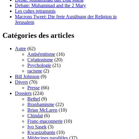
Debate: Muhammad and the 2 Mary
Les cultes retransmis
Macrons Tweet: Die freie Ausübung der Religion in
Jerusalem
Catégories des articles
Autre
(62)
Antisémitisme
(16)
Créationisme
(20)
Psychologie
(21)
racisme
(2)
Bill Johnson
(9)
Divers
(70)
Presse
(66)
Dossiers
(224)
Bethel
(9)
Branhamisme
(22)
Brian McLaren
(10)
Chindaï
(6)
Franc-maçonnerie
(10)
Ivo Sasek
(3)
Kwasizabantu
(10)
Médecines parallèles
(37)