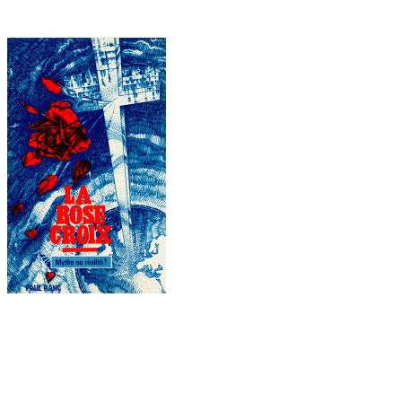
Publié le
2020-03-05
2020-03-05
Auteur
webmestre
Catégories
Théologie Ethique Secte
Un commentaire
sur Décès de Paul RANC
Le Plan de Daniel de Rick Warren
Le véritable Daniel de la Bible a bien à nous apprendre. Sa crainte
de Dieu et sa vie ont inspiré le roi perse à craindre le Très-haut.
De par moi l’ordre est donné que, dans tous les gouvernements de
mon royaume, on tremble devant le Dieu de Daniel et on le
craigne; car il est le Dieu vivant, et il subsiste à jamais, et son
royaume est un royaume qui ne sera pas détruit, et sa domination
durera jusqu’à la fin.
(
Dan 6:26
)
Un nouveau livre vient de sortir en français : Le Plan de Daniel
de Rick Warren
. Comme Balaam, il montre aux chrétiens comment
pratiquer des choses abominables. .
Qui l’aurait cru il y a 20 ans?
C’est la « Maison de la Bible » qui fait de la publicité pour le livre
de Rick Warren « Le plan de Daniel », et le vend.