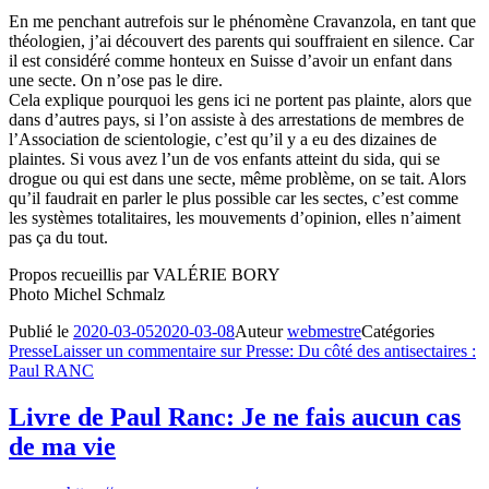
En me penchant autrefois sur le phénomène Cravanzola, en tant que
théologien, j’ai découvert des parents qui souffraient en silence. Car
il est considéré comme honteux en Suisse d’avoir un enfant dans
une secte. On n’ose pas le dire.
Cela explique pourquoi les gens ici ne portent pas plainte, alors que
dans d’autres pays, si l’on assiste à des arrestations de membres de
l’Association de scientologie, c’est qu’il y a eu des dizaines de
plaintes. Si vous avez l’un de vos enfants atteint du sida, qui se
drogue ou qui est dans une secte, même problème, on se tait. Alors
qu’il faudrait en parler le plus possible car les sectes, c’est comme
les systèmes totalitaires, les mouvements d’opinion, elles n’aiment
pas ça du tout.
Propos recueillis par VALÉRIE BORY
Photo Michel Schmalz
Publié le
2020-03-05
2020-03-08
Auteur
webmestre
Catégories
Presse
Laisser un commentaire
sur Presse: Du côté des antisectaires :
Paul RANC
Livre de Paul Ranc: Je ne fais aucun cas
de ma vie