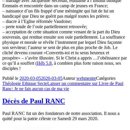
– mariage avec Jacqueline Secretan, étudiante à l’Institut biblique
Emmaüs et rencontrée dans un camp de jeunes en France;
– naissance d’un fils frappé d’une méningite qui fait de lui un
handicapé que Dieu ne guérit pas malgré toutes les prières;
– diacre à l’Eglise réformée Vaudoise;
– perte totale de l’ouïe partiellement retrouvée;
– acceptation de cette situation comme venant de la part du Dieu
souverain, qui restitue ensuite son ouïe partiellement. La souffrance
physique et morale se révèle l’instrument par lequel Dieu façonne
son serviteur; l’auteur se sent de plus en plus proche de Job. Le
cliché devenu courant «Convertis-toi et tu seras heureux et
prospère» – s’avère illusoire. Si le Christ a appris …l’obéissance par
ce qu’il a souffert (
Héb 5.8
, à combien plus forte raison nous, ses
disciples !
Publié le
2020-03-05
2020-03-05
Auteur
webmestre
Catégories
Théologie Ethique Secte
Laisser un commentaire
sur Livre de Paul
Ranc: Je ne fais aucun cas de ma vie
Décès de Paul RANC
Paul RANC fut un des fondateurs de notre association. Il nous a
quitté pour la patrie céleste ce Samedi 29 mars 2020.