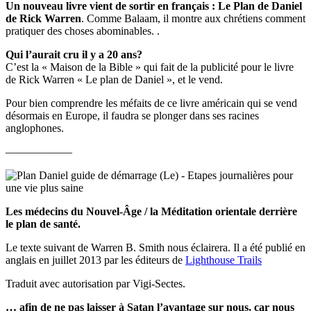
10
était ses guides spirituels – l’un d’eux étant son oncle Jean décédé.
L’affinité Nouvel-Âge du Dr Oz pour les médiums, les guides
spirituels, les vies antérieures et les contacts avec les morts a été
présentée dans son programme du 15 mars 2011 – deux mois
seulement après le lancement du Plan de Daniel – intitulé
«Médiums psychiques: sont-ils les nouveaux Thérapeutes? »
La promo sur son site internet disait:
« Est-ce que Communiquer avec des êtres chers et défunts pourra
guérir votre chagrin? Écoutez pourquoi le médium John Edward
11
croit que vous pouvez parler aux morts.»
Lors d’une émission du Dr Oz le 6 janvier 2010, le Dr Oz a révélé
ce qu’il croyait être
«le traitement de médecine alternative le plus important» pour ses
téléspectateurs au cours de l’année à venir. Son «Ordre d’Oz» n °
12
1 était d’ «essayer le Reiki»
– une pratique de travail corporelle occulte qui incorpore les actions