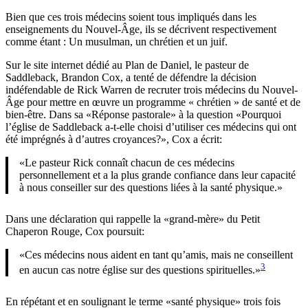
19
Nouvel-Âge écrit par sa femme Lisa, qui est un maître Reiki
– un
livre qui s’ouvre sur une citation de l’unité par le patriarche Nouvel-
Âge Pierre Teilhard de Chardin. Dans son avant-propos, Oz attribue
l’influence spirituelle de sa femme tout en mentionnant qu’il y a un
20
certain nombre d’années, il «s’est inscrit à l’Université d’Oprah»
.
Le Dr Oz met en danger ceux qui lui font confiance en insérant
ses croyances occultes ou du Nouvel-Âge dans sa pratique
médicale.
Vraisemblablement, la «méditation à cœur ouvert» donnée à Ainslie
21
MacLeod par ses guides spirituels
n’est pas utilisée par le Dr Oz
avant qu’il n’opère à cœur ouvert. Une chose est sûre
spirituellement, le Dr Oz est peut-être un chirurgien cardiovasculaire
qualifié, mais spirituellement, il néglige l’un des aspects les plus
importants du cœur. Dieu, parlant à travers le prophète Jérémie,
avertit: «Le cœur est tortueux par-dessus tout, et il est méchant: Qui
peut le connaître? » (Jérémie 17:9).
De nombreuses références dans la Bible mettent également en garde
contre la nature extrêmement dangereuse et trompeuse des esprits
«familiers» et «séducteurs» que le Dr Oz est en train de normaliser
par son extrême influence dans le monde et dorénavant dans l’église