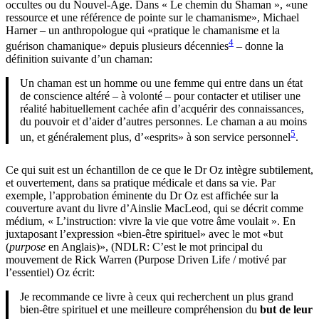
« apprendre et utiliser l’auto-hypnose et la méditation au
22
quotidien. »
Dans « Changez votre cerveau, changez votre corps », Amen, un
chrétien autoproclamé, recommande spécifiquement une forme de
méditation hindoue Kundalini appelée Kirtan Kriya. Il demande à
ses lecteurs de chanter «sa ta na ma» à plusieurs reprises tout en
23
faisant simultanément des mouvements répétitifs des doigts.
Dans
un monde du Nouvel-Âge qui dit «tout se passe pour une raison» et
«il n’y a pas de hasard», les cinq premières lettres de cette
méditation hindou épelle le nom de Satan. Il se trouve que les trois
dernières lettres sont les lettres abrégées de l’American Medical
Association (AMA). Est-ce une pure coïncidence, une sorte de
blague cosmique ou une moquerie spirituelle?
Dans son livre « Le cerveau amoureux (The Brain in Love) »
(anciennement intitulé « Sexe sur le cerveau » (Sex on the Brain), le
Dr Amen recommande le sexe tantrique à ses lecteurs.
Il écrit que le tantra
«est un terme appliqué à plusieurs écoles de yoga hindou dans
24
lesquelles le sexe est adoré.
»