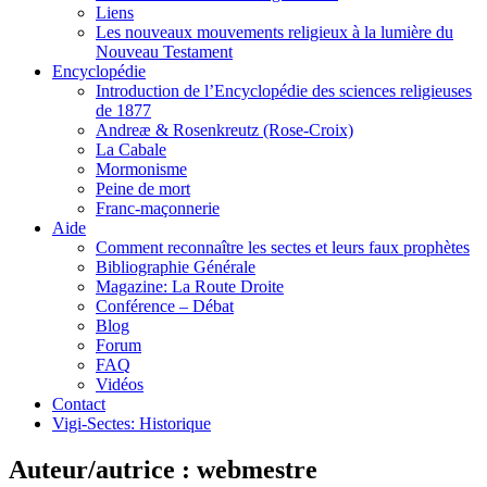
Liens
Les nouveaux mouvements religieux à la lumière du
Nouveau Testament
Encyclopédie
Introduction de l’Encyclopédie des sciences religieuses
de 1877
Andreæ & Rosenkreutz (Rose-Croix)
La Cabale
Mormonisme
Peine de mort
Franc-maçonnerie
Aide
Comment reconnaître les sectes et leurs faux prophètes
Bibliographie Générale
Magazine: La Route Droite
Conférence – Débat
Blog
Forum
FAQ
Vidéos
Contact
Vigi-Sectes: Historique
Auteur/autrice :
webmestre