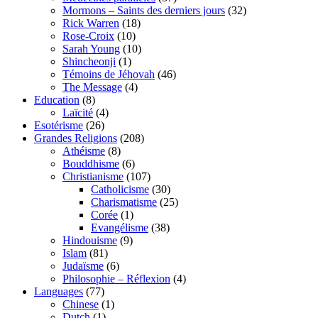
Mormons – Saints des derniers jours
(32)
Rick Warren
(18)
Rose-Croix
(10)
Sarah Young
(10)
Shincheonji
(1)
Témoins de Jéhovah
(46)
The Message
(4)
Education
(8)
Laïcité
(4)
Esotérisme
(26)
Grandes Religions
(208)
Athéisme
(8)
Bouddhisme
(6)
Christianisme
(107)
Catholicisme
(30)
Charismatisme
(25)
Corée
(1)
Evangélisme
(38)
Hindouisme
(9)
Islam
(81)
Judaïsme
(6)
Philosophie – Réflexion
(4)
Languages
(77)
Chinese
(1)
Dutch
(1)