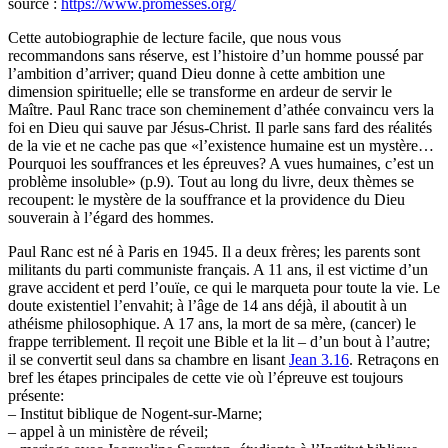
source :
https://www.promesses.org/
Cette autobiographie de lecture facile, que nous vous
recommandons sans réserve, est l’histoire d’un homme poussé par
l’ambition d’arriver; quand Dieu donne à cette ambition une
dimension spirituelle; elle se transforme en ardeur de servir le
Maître. Paul Ranc trace son cheminement d’athée convaincu vers la
foi en Dieu qui sauve par Jésus-Christ. Il parle sans fard des réalités
de la vie et ne cache pas que «l’existence humaine est un mystère…
Pourquoi les souffrances et les épreuves? A vues humaines, c’est un
problème insoluble» (p.9). Tout au long du livre, deux thèmes se
recoupent: le mystère de la souffrance et la providence du Dieu
souverain à l’égard des hommes.
Paul Ranc est né à Paris en 1945. Il a deux frères; les parents sont
militants du parti communiste français. A 11 ans, il est victime d’un
grave accident et perd l’ouïe, ce qui le marqueta pour toute la vie. Le
doute existentiel l’envahit; à l’âge de 14 ans déjà, il aboutit à un
athéisme philosophique. A 17 ans, la mort de sa mère, (cancer) le
frappe terriblement. Il reçoit une Bible et la lit – d’un bout à l’autre;
il se convertit seul dans sa chambre en lisant
Jean 3.16
. Retraçons en
bref les étapes principales de cette vie où l’épreuve est toujours
présente:
– Institut biblique de Nogent-sur-Marne;
– appel à un ministère de réveil;