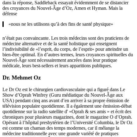
(voir Lévitique 19:31; Deutéronome 18: 10-12; 1 Timothée 4:1,
etc.).
Dr. Daniel Amen
Le Dr Amen est un psychiatre pour enfants et adolescents, auteur à
succès et directeur médical des cliniques portant son nom
« Cliniques Amen pour la médecine comportementale ».
Dans son livre « Changez votre cerveau, changez votre vie », il
encourage les lecteurs à