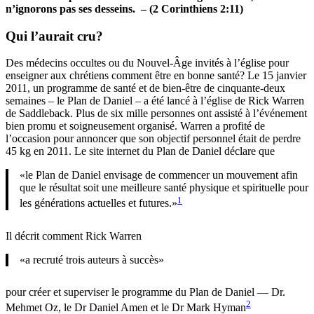
médiumniques des guides spirituels. Dans un communiqué de
presse, le Dr Oz a déclaré:
«Le Reiki est l’un de mes favoris, nous l’utilisons depuis des
13
années dans la famille Oz et nous ne jurons que par cela.»
Dans une vidéo sur le site internet du Dr Oz, le leader du Nouvel-
14
Âge, Deepak Chopra, enseigne aux téléspectateurs à méditer.
Le
livre de Chopra de 2009, « Réinventer le corps, Ressusciter l’âme »,
15
présente l’endossement de la couverture arrière du Dr Oz.
Le Dr
16
Oz est un praticien personnel de la méditation transcendantale,
fondée par Maharishi Mahesh Yogi. Il pratique également le yoga
17
depuis plus de vingt ans
et se consacre aux enseignements du
Nouvel-Âge d’
Emanuel Swedenborg
[NDLR : Swedenborg
exerça dès 1743 une influence désastreuse sur la société, surtout
dans la haute noblesse, mais aussi dans l’Église. C’était un
philosophe et un théosophe doué d’une intelligence remarquable;
mais c’était aussi un redoutable occultiste et visionnaire (Citation du
livre de Paul Ranc sur la Rose-Croix]. Ces enseignements résonnent
avec la branche mystique soufie de la foi musulmane à laquelle lui et
18
sa femme s’identifient le plus
.
Le Dr Oz a écrit l’avant-propos à « États-Unis » – un livre du