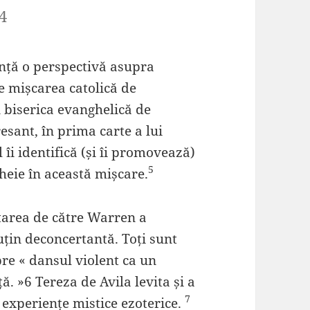
4
nță o perspectivă asupra
 de mișcarea catolică de
 biserica evanghelică de
esant, în prima carte a lui
el îi identifică (și îi promovează)
5
cheie în această mișcare.
tarea de către Warren a
puțin deconcertantă. Toți sunt
re « dansul violent ca un
ă. »6 Tereza de Avila levita și a
7
experiențe mistice ezoterice.