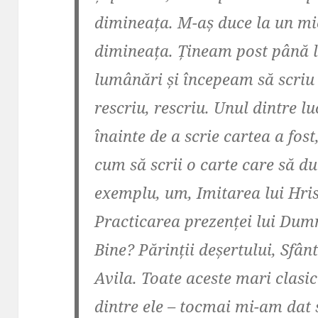
dimineața. M-aș duce la un mic
dimineața. Țineam post până l
lumânări și începeam să scriu ș
rescriu, rescriu. Unul dintre l
înainte de a scrie cartea a fos
cum să scrii o carte care să d
exemplu, um, Imitarea lui Hri
Practicarea prezenței lui Dum
Bine? Părinții deșertului, Sfân
Avila. Toate aceste mari clasi
dintre ele – tocmai mi-am dat 