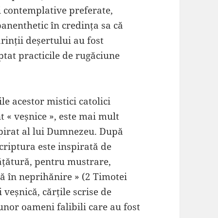
ii contemplative preferate,
panenthetic în credința sa că
rinții deșertului au fost
optat practicile de rugăciune
e acestor mistici catolici
t « veșnice », este mai mult
nspirat al lui Dumnezeu. După
criptura este inspirată de
ățătură, pentru mustrare,
ă în neprihănire » (2 Timotei
 veșnică, cărțile scrise de
unor oameni falibili care au fost