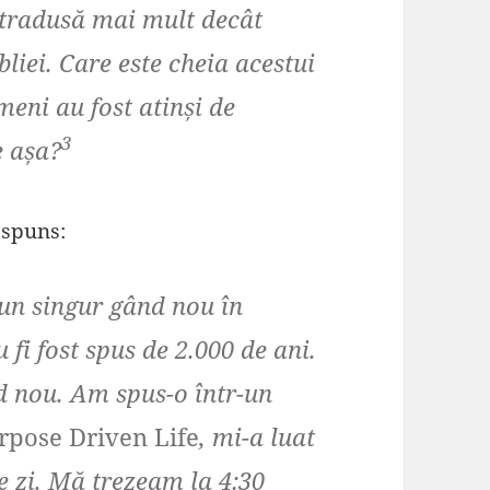
 tradusă mai mult decât
bliei. Care este cheia acestui
meni au fost atinși de
3
e așa?
ăspuns:
 un singur gând nou în
 fi fost spus de 2.000 de ani.
 nou. Am spus-o într-un
rpose Driven Life
, mi-a luat
e zi. Mă trezeam la 4:30