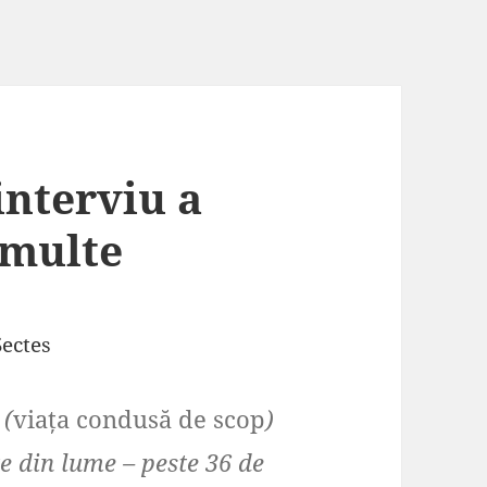
interviu a
 multe
Sectes
 (
viața condusă de scop
)
e din lume – peste 36 de