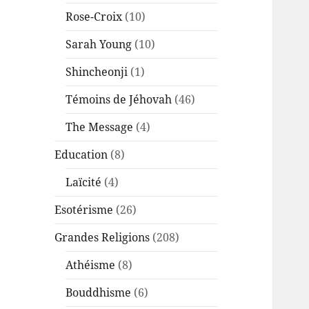
Rose-Croix
(10)
Sarah Young
(10)
Shincheonji
(1)
Témoins de Jéhovah
(46)
The Message
(4)
Education
(8)
Laïcité
(4)
Esotérisme
(26)
Grandes Religions
(208)
Athéisme
(8)
Bouddhisme
(6)