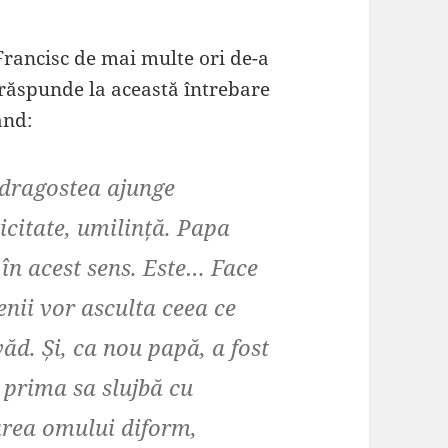
rancisc de mai multe ori de-a
 răspunde la această întrebare
ând:
ă dragostea ajunge
citate, umilință.
Papa
în acest sens.
Este… Face
nii vor asculta ceea ce
ăd. Și, ca
nou papă
, a fost
i, prima sa slujbă cu
area omului diform,