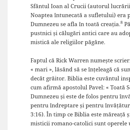
Sfântul Ioan al Crucii (autorul lucrăr
Noaptea întunecată a sufletului) era 
8
Dumnezeu se afla în toată creația.
Pă
pustnici și călugări antici care au ad
mistică ale religiilor păgâne.
Faptul că Rick Warren numește scrieril
« mari », lăsând să se înțeleagă că sun
decât grăitor. Biblia este cuvântul i
cum afirmă apostolul Pavel: « Toată S
Dumnezeu și este de folos pentru înv
pentru îndreptare și pentru învățătur
3:16). În timp ce Biblia este măreață și
misticii romano-catolici sunt operele 