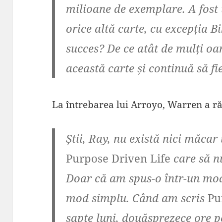
milioane de exemplare. A fost
orice altă carte, cu excepția Bi
succes? De ce atât de mulți oa
această carte și continuă să fi
La întrebarea lui Arroyo, Warren a r
Știi, Ray, nu există nici măcar
Purpose Driven Life
care să nu
Doar că am spus-o într-un mod
mod simplu. Când am scris
Pu
șapte luni, douăsprezece ore p