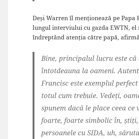
Deși Warren îl menționează pe Papa F
lungul interviului cu gazda EWTN, el
îndreptând atenția către papă, afirm
Bine, principalul lucru este c
întotdeauna la oameni. Autenti
Francisc este exemplul perfect 
totul cum trebuie.
Vedeți, oame
spunem dacă le place ceea ce v
foarte, foarte simbolic în, știț
persoanele cu SIDA, uh, sărut