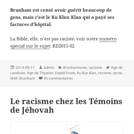
Branham est censé avoir guérit beaucoup de
gens, mais c’est le Ku Klux Klan qui a payé ses
factures d’hôpital.
La Bible, elle, n’est pas raciste, voir notre
numéro
special sur le sujet
: RD2011-02
Publié
Auteur
Catégories
Mots-
2014-09-11
admin
Branhamisme
,
racisme
Age de
le
clés
Laodicée
,
Age de Thyatire
,
Ewald Frank
,
Ku Kux Klan
,
racisme
,
secte
,
sur William Branham et le racisme, re
W.M. Branham
45 commentaires
Le racisme chez les Témoins
de Jéhovah