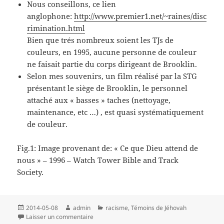
Nous conseillons, ce lien
anglophone:
http://www.premier1.net/~raines/disc
rimination.html
Bien que trés nombreux soient les TJs de
couleurs, en 1995, aucune personne de couleur
ne faisait partie du corps dirigeant de Brooklin.
Selon mes souvenirs, un film réalisé par la STG
présentant le siège de Brooklin, le personnel
attaché aux « basses » taches (nettoyage,
maintenance, etc …) , est quasi systématiquement
de couleur.
Fig.1: Image provenant de: « Ce que Dieu attend de
nous » – 1996 – Watch Tower Bible and Track
Society.
Publié
Auteur
Catégories
2014-05-08
admin
racisme
,
Témoins de Jéhovah
le
sur Le racisme chez les Témoins de Jéhovah
Laisser un commentaire