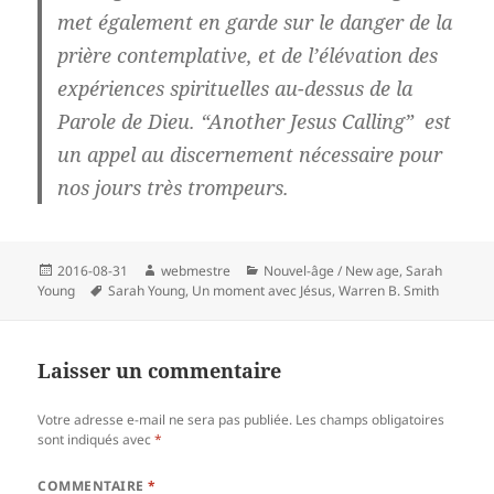
met également en garde sur le danger de la
prière contemplative, et de l’élévation des
expériences spirituelles au-dessus de la
Parole de Dieu. “Another Jesus Calling” est
un appel au discernement nécessaire pour
nos jours très trompeurs.
Publié
Auteur
Catégories
2016-08-31
webmestre
Nouvel-âge / New age
,
Sarah
le
Mots-
Young
Sarah Young
,
Un moment avec Jésus
,
Warren B. Smith
clés
Laisser un commentaire
Votre adresse e-mail ne sera pas publiée.
Les champs obligatoires
sont indiqués avec
*
COMMENTAIRE
*