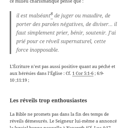
ce milieu charismatique pense que :
8
il est malséant
de juger ou maudire, de
porter des paroles négatives, de diviser… il
faut simplement prier, bénir, soutenir. J’ai
prié pour ce réveil supernaturel, cette
force inopposable.
L’Écriture n’est pas aussi positive quant au péché et
aux hérésies dans l’Église : Cf.
1 Cor 5:1-6
; 6:9-
10 ;11:19 ;
Les réveils trop enthousiastes
La Bible ne promets pas dans la fin des temps de
réveils démesurés. Le Seigneur lui-même a annoncé
la [vraie] bonne nouvelle à Nazareth (Cf. Luc 4:17-