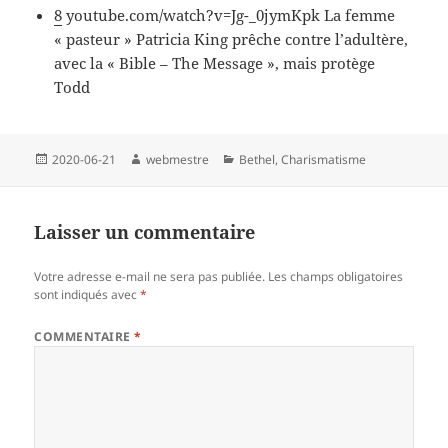
8
youtube.com/watch?v=Jg-_0jymKpk La femme
« pasteur » Patricia King prêche contre l’adultère,
avec la « Bible – The Message », mais protège
Todd
Publié
Auteur
Catégories
2020-06-21
webmestre
Bethel
,
Charismatisme
le
Laisser un commentaire
Votre adresse e-mail ne sera pas publiée.
Les champs obligatoires
sont indiqués avec
*
COMMENTAIRE
*