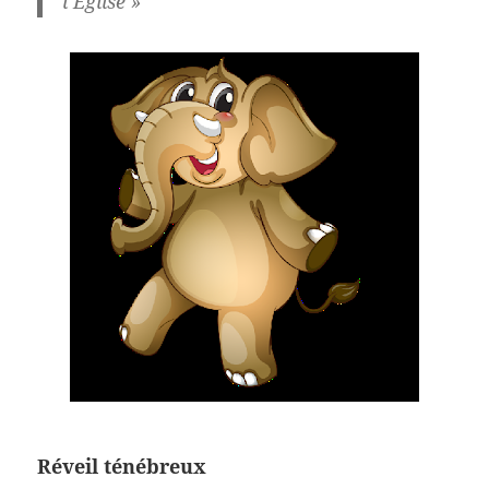
l’Église »
Réveil ténébreux