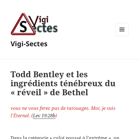
MENU
Vigi-Sectes
ET
WIDGETS
Todd Bentley et les
ingrédients ténébreux du
« réveil » de Bethel
vous ne vous ferez pas de tatouages. Moi, je suis
l’Éternel. (
Lev 19:28b
)
Dans la catégorie « culot poussé à l’extrême », on