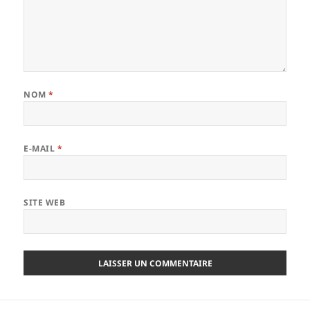
NOM
*
E-MAIL
*
SITE WEB
Navigation