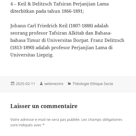
4 – Keil & Delitzsch Tafsiran Perjanjian Lama
diterbitkan pada tahun 1866-1891;
Johann Carl Friedrich Keil (1807-1888) adalah
seorang profesor Tafsiran Alkitab dan Bahasa-
bahasa Timur di Universitas Dorpat. Franz Delitzsch
(1813-1890) adalah profesor Perjanjian Lama di
Universitas Liepzig.
Publié
Auteur
Catégories
2025-02-11
webmestre
Théologie Ethique Secte
le
Laisser un commentaire
Votre adresse e-mail ne sera pas publiée.
Les champs obligatoires
sont indiqués avec
*