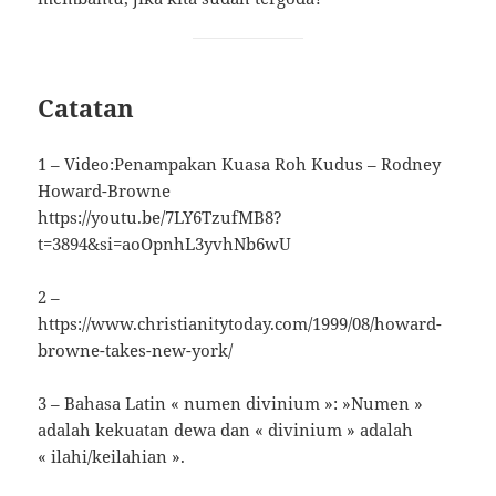
Catatan
1 – Video:Penampakan Kuasa Roh Kudus – Rodney
Howard-Browne
https://youtu.be/7LY6TzufMB8?
t=3894&si=aoOpnhL3yvhNb6wU
2 –
https://www.christianitytoday.com/1999/08/howard-
browne-takes-new-york/
3 – Bahasa Latin « numen divinium »: »Numen »
adalah kekuatan dewa dan « divinium » adalah
« ilahi/keilahian ».