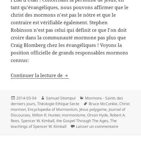
tant qu’évangéliques, nous pouvons affirmer que le
christ des mormons n’est pas le nôtre et que le
contraire est vérifiable également. Stephen
Robinson n’est pas celui qui définit ce que l’on doit
croire dans la communauté mormone pas plus que
Craig Blomberg chez les évangéliques ! Voyons la
position officielle de grands responsables mormons
connus:
Le Christ des chrétiens est-il le 
Continuer la lecture de
Publié
Auteur
Catégories
2014-03-04
Samuel Sitompul
Mormons - Saints des
le
Mots-
derniers jours
,
Théologie Ethique Secte
Bruce McConkie
,
Christ
clés
mormon
,
Encyclopedia of Mormonism
,
Jésus polygame
,
Journal of
Discourses
,
Milton R. Hunter
,
mormonisme
,
Orson Hyde
,
Robert A.
Rees
,
Spencer W. Kimball
,
the Gospel Through The Ages
,
The
sur Le Christ
teachings of Spencer W. Kimball
Laisser un commentaire