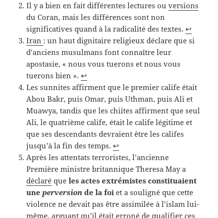
Il y a bien en fait différentes lectures ou
versions
du Coran, mais les différences sont non
significatives quand à la radicalité des textes.
↩︎
Iran
: un haut dignitaire religieux déclare que si
d’anciens musulmans font connaître leur
apostasie, « nous vous tuerons et nous vous
tuerons bien ».
↩︎
Les sunnites affirment que le premier calife était
Abou Bakr, puis Omar, puis Uthman, puis Ali et
Muawya, tandis que les chiites affirment que seul
Ali, le quatrième calife, était le calife légitime et
que ses descendants devraient être les califes
jusqu’à la fin des temps.
↩︎
Après les attentats terroristes, l’ancienne
Première ministre britannique Theresa May a
déclaré
que
les actes extrémistes constituaient
une
perversion
de la foi
et a souligné que cette
violence ne devait pas être assimilée à l’islam lui-
même, arguant qu’il était erroné de qualifier ces