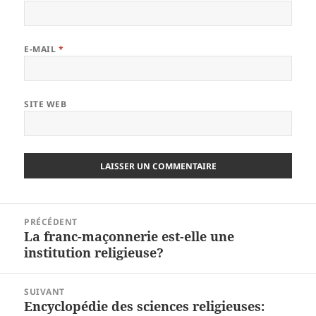
E-MAIL
*
SITE WEB
Navigation
PRÉCÉDENT
de
La franc-maçonnerie est-elle une
Article
l’article
institution religieuse?
précédent :
SUIVANT
Encyclopédie des sciences religieuses:
Article