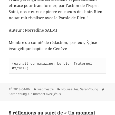
efficace pour transformer, par l’action de l’Esprit
Saint, nos cœurs de pierre en coeurs de chair. Rien
ne saurait rivaliser avec la Parole de Dieu !
Auteur : Norredine SALMI
Membre du comité de rédaction, pasteur, Église
évangélique baptiste de Genève
(extrait du magazine: Le Lien fraternel 
02/2018)
Publié
Auteur
Catégories
Mots-
2018-04-06
webmestre
Nouveautés
,
Sarah Young
le
clés
Sarah Young
,
Un moment avec Jésus
8 réflexions au sujet de « Un moment