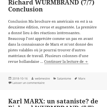
Richard WURMBRAND (7/7)
Marx
au
Conclusion
marxi
de
Conclusion Ma brochure en américain en est à sa
la
deuxième édition, revue et augmentée. La première
base
a donné lieu à des réactions intéressantes.
Beaucoup l’ont appréciée comme un pas en avant
dans la connaissance de Marx et m’ont donné des
pistes valables où je pourrai trouver d’autres
matériaux de travail. Plusieurs colonnes d’une
Karl
revue hollandaise …
Continuer la lecture de
MARX:
un
sataniste?
Publié
Auteur
Catégories
Mots-
2018-10-16
webmestre
Satanisme
Marx
le
sur Karl MARX: un sataniste? de Richard WUR
clés
Laisser un commentaire
de
Richard
WURMBRAN
Karl MARX: un sataniste? de
(7/7)
Conclusion