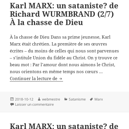
Karl MARX: un sataniste? de
(3/7)
Richard WURMBRAND (2/7)
De
la
À la chasse de Dieu
théologie
libérale
À la chasse de Dieu Dans sa prime jeunesse, Karl
au
Marx était chrétien. La première de ses œuvres
communisme
écrites – du moins de celles qui nous sont parvenues
– s’intitule Union du fidèle au Christ. On y trouve ce
beau mot : Par l’amour dont nous aimons le Christ,
nous orientons en même temps nos cœurs …
Karl
Continuer la lecture de
MARX:
un
sataniste?
Publié
Auteur
Catégories
Mots-
2018-10-12
webmestre
Satanisme
Marx
le
sur Karl MARX: un sataniste? de Richard WURM
clés
Laisser un commentaire
de
Richard
WURMBRAND
Karl MARX: un sataniste? de
(2/7)