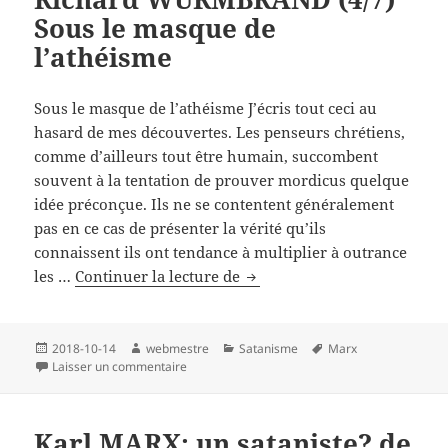
catéchisme
Sous le masque de
rouge
l’athéisme
Sous le masque de l’athéisme J’écris tout ceci au
hasard de mes découvertes. Les penseurs chrétiens,
comme d’ailleurs tout être humain, succombent
souvent à la tentation de prouver mordicus quelque
idée préconçue. Ils ne se contentent généralement
pas en ce cas de présenter la vérité qu’ils
connaissent ils ont tendance à multiplier à outrance
Karl
les …
Continuer la lecture de
MARX:
un
sataniste?
Publié
Auteur
Catégories
Mots-
2018-10-14
webmestre
Satanisme
Marx
le
sur Karl MARX: un sataniste? de Richard WURM
clés
Laisser un commentaire
de
Richard
WURMBRAND
Karl MARX: un sataniste? de
(4/7)