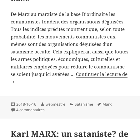
De Marx au marxiste de la base D’ordinaire les
communistes fondent des organisations déguisées.
Tous les indices précités montrent que, selon toute
probabilité, les mouvements communistes eux-
mêmes sont des organisations déguisées d’un
satanisme occulte. Cela expliquerait aussi que toutes
les armes politiques, économiques, culturelles et
militaires employées pour réduire le communisme
Karl
se soient jusqu’ici avérées …
Continuer la lecture de
MARX
un
satan
de
Publié
Auteur
Catégories
Mots-
2018-10-16
webmestre
Satanisme
Marx
le
sur Karl MARX: un sataniste? de Richard WURMBRAND (
clés
4 commentaires
Richa
WUR
(6/7)
Karl MARX: un sataniste? de
De