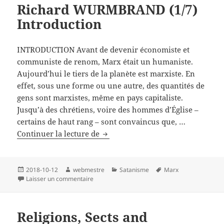
Richard WURMBRAND (1/7)
À la
chasse
Introduction
de
Dieu
INTRODUCTION Avant de devenir économiste et
communiste de renom, Marx était un humaniste.
Aujourd’hui le tiers de la planète est marxiste. En
effet, sous une forme ou une autre, des quantités de
gens sont marxistes, même en pays capitaliste.
Jusqu’à des chrétiens, voire des hommes d’Église –
certains de haut rang – sont convaincus que, …
Karl
Continuer la lecture de
MARX:
un
sataniste?
Publié
Auteur
Catégories
Mots-
2018-10-12
webmestre
Satanisme
Marx
le
sur Karl MARX: un sataniste? de Richard WURM
clés
Laisser un commentaire
de
Richard
WURMBRAND
Religions, Sects and
(1/7)