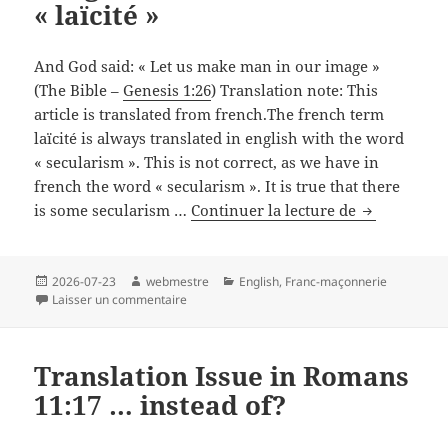
« laïcité »
Introduction
And God said: « Let us make man in our image »
(The Bible –
Genesis 1:26
) Translation note: This
article is translated from french.The french term
laïcité is always translated in english with the word
« secularism ». This is not correct, as we have in
french the word « secularism ». It is true that there
Religions,
is some secularism …
Continuer la lecture de
Sects
and
« laïcité »
Publié
Auteur
Catégories
2026-07-23
webmestre
English
,
Franc-maçonnerie
le
sur Religions, Sects and « laïcité »
Laisser un commentaire
Translation Issue in Romans
11:17 … instead of?