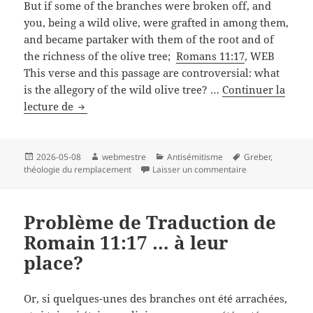
But if some of the branches were broken off, and
you, being a wild olive, were grafted in among them,
and became partaker with them of the root and of
the richness of the olive tree;
Romans 11:17
, WEB
This verse and this passage are controversial: what
is the allegory of the wild olive tree? …
Continuer la
Translation
lecture de
Issue
in
Romans
Publié
Auteur
Catégories
Mots-
2026-05-08
webmestre
Antisémitisme
Greber
,
le
clés
sur Translation I
théologie du remplacement
Laisser un commentaire
11:17
…
instead
Problème de Traduction de
of?
Romain 11:17 … à leur
place?
Or, si quelques-unes des branches ont été arrachées,