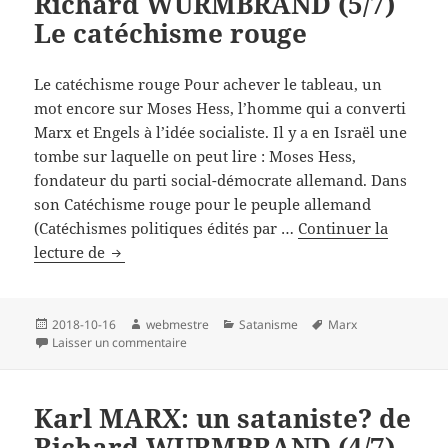
Richard WURMBRAND (5/7)
Le catéchisme rouge
Le catéchisme rouge Pour achever le tableau, un
mot encore sur Moses Hess, l’homme qui a converti
Marx et Engels à l’idée socialiste. Il y a en Israël une
tombe sur laquelle on peut lire : Moses Hess,
fondateur du parti social-démocrate allemand. Dans
son Catéchisme rouge pour le peuple allemand
(Catéchismes politiques édités par …
Continuer la
Karl
lecture de
MARX:
un
sataniste?
Publié
Auteur
Catégories
Mots-
2018-10-16
webmestre
Satanisme
Marx
le
sur Karl MARX: un sataniste? de Richard WUR
clés
Laisser un commentaire
de
Richard
WURMBRAND
Karl MARX: un sataniste? de
(5/7)
Richard WURMBRAND (4/7)
Le