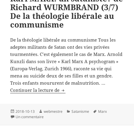
Richard WURMBRAND (3/7)
Sous
le
De la théologie libérale au
masque
communisme
de
l’athéisme
De la théologie libérale au communisme Tous les
adeptes militants de Satan ont des vies privées
tourmentées. C’est également le cas de Marx. Arnold
Kunzli dans son livre « Karl Marx A psychogram »
(Europa-Verlag, Zurich 1966), raconte sa vie qui
mena au suicide deux de ses filles et un gendre.
Trois enfants moururent de malnutrition. …
Karl
Continuer la lecture de
MARX:
un
sataniste?
Publié
Auteur
Catégories
Mots-
2018-10-13
webmestre
Satanisme
Marx
le
sur Karl MARX: un sataniste? de Richard WURMBRAND 
clés
Un commentaire
de
Richard
WURMBRAND