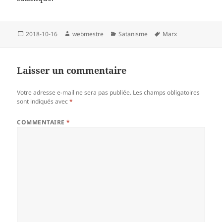
Publié
Auteur
Catégories
Mots-
2018-10-16
webmestre
Satanisme
Marx
le
clés
Laisser un commentaire
Votre adresse e-mail ne sera pas publiée.
Les champs obligatoires
sont indiqués avec
*
COMMENTAIRE
*