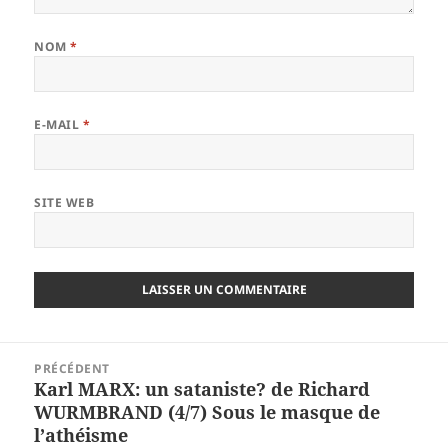
NOM
*
E-MAIL
*
SITE WEB
Navigation
PRÉCÉDENT
de
Karl MARX: un sataniste? de Richard
Article
l’article
WURMBRAND (4/7) Sous le masque de
précédent :
l’athéisme