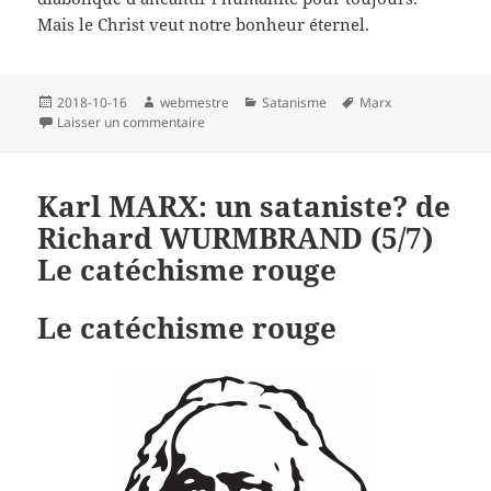
Mais le Christ veut notre bonheur éternel.
Publié
Auteur
Catégories
Mots-
2018-10-16
webmestre
Satanisme
Marx
le
sur Karl MARX: un sataniste? de Richard WUR
clés
Laisser un commentaire
Karl MARX: un sataniste? de
Richard WURMBRAND (5/7)
Le catéchisme rouge
Le catéchisme rouge