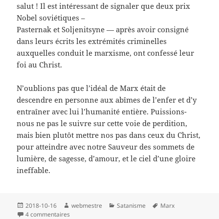
salut ! Il est intéressant de signaler que deux prix
Nobel soviétiques –
Pasternak et Soljenitsyne — après avoir consigné
dans leurs écrits les extrémités criminelles
auxquelles conduit le marxisme, ont confessé leur
foi au Christ.
N’oublions pas que l’idéal de Marx était de
descendre en personne aux abîmes de l’enfer et d’y
entraîner avec lui l’humanité entière. Puissions-
nous ne pas le suivre sur cette voie de perdition,
mais bien plutôt mettre nos pas dans ceux du Christ,
pour atteindre avec notre Sauveur des sommets de
lumière, de sagesse, d’amour, et le ciel d’une gloire
ineffable.
Publié
Auteur
Catégories
Mots-
2018-10-16
webmestre
Satanisme
Marx
le
sur Karl MARX: un sataniste? de Richard WURMBRAND (
clés
4 commentaires