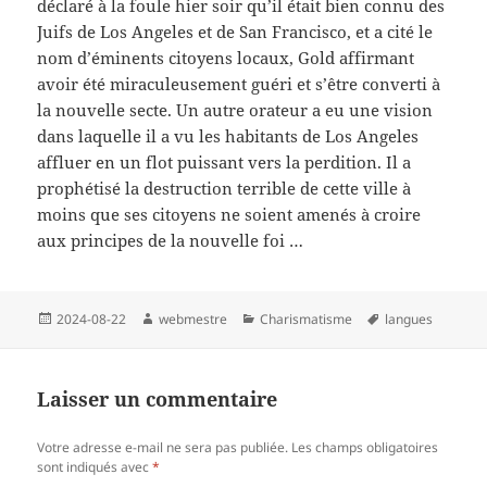
déclaré à la foule hier soir qu’il était bien connu des
Juifs de Los Angeles et de San Francisco, et a cité le
nom d’éminents citoyens locaux, Gold affirmant
avoir été miraculeusement guéri et s’être converti à
la nouvelle secte. Un autre orateur a eu une vision
dans laquelle il a vu les habitants de Los Angeles
affluer en un flot puissant vers la perdition. Il a
prophétisé la destruction terrible de cette ville à
moins que ses citoyens ne soient amenés à croire
aux principes de la nouvelle foi …
Publié
Auteur
Catégories
Mots-
2024-08-22
webmestre
Charismatisme
langues
le
clés
Laisser un commentaire
Votre adresse e-mail ne sera pas publiée.
Les champs obligatoires
sont indiqués avec
*