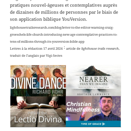
pratiques nouvel-âgeuses et contemplatives auprès
de dizaines de millions de personnes par le biais de
son application biblique YouVersion.
lighthousetrailsresearch.com/blog/letter-to-the-editor-warning-craig-
groeschels-life-church-introducing-new-age-contemplative-practices-to-
tens-of-millions-through-its-youversion-bible-app
:
Lettres à la rédaction 17 avril 2024
article de
lighthouse trails research
,
traduit de l’anglais par Vigi-Sectes