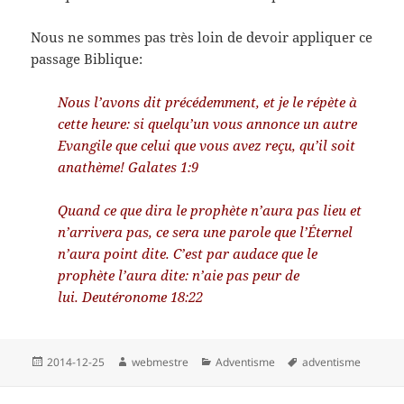
Nous ne sommes pas très loin de devoir appliquer ce
passage Biblique:
Nous l’avons dit précédemment, et je le répète à
cette heure: si quelqu’un vous annonce un autre
Evangile que celui que vous avez reçu, qu’il soit
anathème! Galates 1:9
Quand ce que dira le prophète n’aura pas lieu et
n’arrivera pas, ce sera une parole que l’Éternel
n’aura point dite. C’est par audace que le
prophète l’aura dite: n’aie pas peur de
lui. Deutéronome 18:22
Publié
Auteur
Catégories
Mots-
2014-12-25
webmestre
Adventisme
adventisme
le
clés