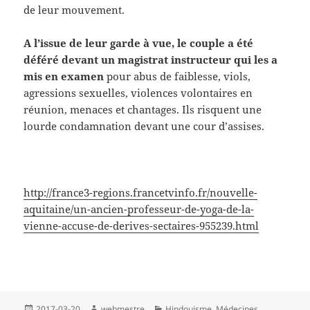
de leur mouvement.
A l’issue de leur garde à vue, le couple a été
déféré devant un magistrat instructeur qui les a
mis en examen
pour abus de faiblesse, viols,
agressions sexuelles, violences volontaires en
réunion, menaces et chantages. Ils risquent une
lourde condamnation devant une cour d’assises.
http://france3-regions.francetvinfo.fr/nouvelle-
aquitaine/un-ancien-professeur-de-yoga-de-la-
vienne-accuse-de-derives-sectaires-955239.html
Publié
Auteur
Catégories
2017-03-20
webmestre
Hindouisme
,
Médecines