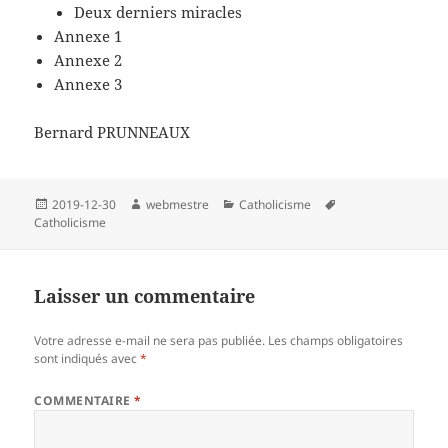
Deux derniers miracles
Annexe 1
Annexe 2
Annexe 3
Bernard PRUNNEAUX
Publié
Auteur
Catégories
Mots-
2019-12-30
webmestre
Catholicisme
le
clés
Catholicisme
Laisser un commentaire
Votre adresse e-mail ne sera pas publiée.
Les champs obligatoires
sont indiqués avec
*
COMMENTAIRE
*