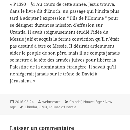
« P.1390 – §1 Au cours de cette année, Jésus trouva,
dans le livre dit d’Énoch, un passage qui l’incita plus
tard à adopter l’expression “ Fils de l’Homme ” pour
se désigner durant sa mission d’effusion sur
Urantia. Il avait soigneusement étudié l’idée du
Messie juif et acquis la ferme conviction qu’il n’était
pas destiné à être ce Messie. Il désirait ardemment
aider le peuple de son père, mais il ne compta jamais
se mettre à la tête des armées juives pour libérer la
Palestine de la domination étrangère. Il savait qu’il
ne siégerait jamais sur le trône de David à
Jérusalem. »
Publié
Auteur
Catégories
2016-05-24
webmestre
Chindaï
,
Nouvel-âge / New
le
Mots-
age
Chindaï
,
FIMB
,
Le livre d'Urantia
clés
Laisser un commentaire