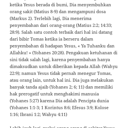
ketika Yesus berada di bumi, Dia menyembuhkan
orang sakit (Matius 8-9) dan mengampuni dosa
(Markus 2). Terlebih lagi, Dia menerima
penyembahan dari orang-orang (Matius 2:2; 14:33;
28:9). Salah satu contoh terbaik dari hal ini datang
dari bibir Tomas ketika ia berseru dalam
penyembahan di hadapan Yesus, « Ya Tuhanku dan
Allahku! » (Yohanes 20:28). Pengakuan ketuhanan di
sini tidak salah lagi, karena penyembahan hanya
dimaksudkan untuk diberikan kepada Allah (Wahyu
22:9); namun Yesus tidak pernah menegur Tomas,
atau orang lain, untuk hal ini. Dia juga melakukan
banyak tanda ajaib (Yohanes 2; 6; 11) dan memiliki
hak prerogatif untuk menghakimi manusia
(Yohanes 5:27) karena Dia adalah Pencipta dunia
(Yohanes 1:1-3; 1 Korintus 8:6; Efesus 3:9; Kolose
1:16; Ibrani 1:2; Wahyu 4:11)
Lebih jauh lagi, reaksi orang-orang di sekitar Yesus