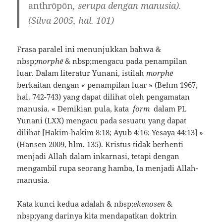
anthrōpōn
, serupa dengan manusia).
(Silva 2005, hal. 101)
Frasa paralel ini menunjukkan bahwa &
nbsp;
morphē
& nbsp;mengacu pada penampilan
luar. Dalam literatur Yunani, istilah
morphē
berkaitan dengan « penampilan luar » (Behm 1967,
hal. 742-743) yang dapat dilihat oleh pengamatan
manusia. « Demikian pula, kata
form
dalam PL
Yunani (LXX) mengacu pada sesuatu yang dapat
dilihat [Hakim-hakim 8:18; Ayub 4:16; Yesaya 44:13] »
(Hansen 2009, hlm. 135). Kristus tidak berhenti
menjadi Allah dalam inkarnasi, tetapi dengan
mengambil rupa seorang hamba, Ia menjadi Allah-
manusia.
Kata kunci kedua adalah & nbsp;
ekenosen
&
nbsp;yang darinya kita mendapatkan doktrin