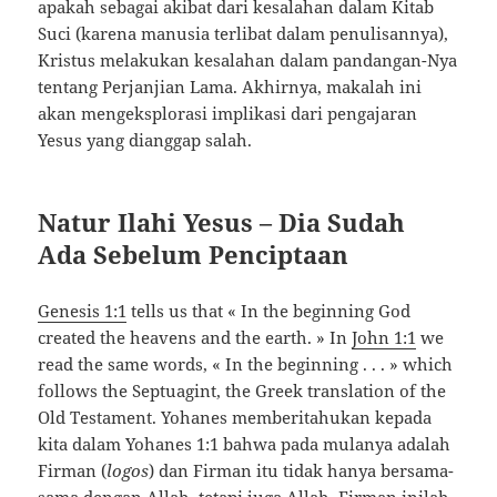
apakah sebagai akibat dari kesalahan dalam Kitab
Suci (karena manusia terlibat dalam penulisannya),
Kristus melakukan kesalahan dalam pandangan-Nya
tentang Perjanjian Lama. Akhirnya, makalah ini
akan mengeksplorasi implikasi dari pengajaran
Yesus yang dianggap salah.
Natur Ilahi Yesus – Dia Sudah
Ada Sebelum Penciptaan
Genesis 1:1
tells us that «
In the beginning God
created the heavens and the earth.
» In
John 1:1
we
read the same words, «
In the beginning . . .
» which
follows the Septuagint, the Greek translation of the
Old Testament. Yohanes memberitahukan kepada
kita dalam Yohanes 1:1 bahwa pada mulanya adalah
Firman (
logos
) dan Firman itu tidak hanya bersama-
sama dengan Allah, tetapi juga Allah. Firman inilah