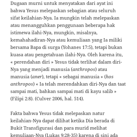
Dugaan murni untuk menyatakan dari ayat ini
bahwa Yesus melepaskan sebagian atau seluruh
sifat keilahian-Nya. Ia mungkin telah melepaskan
atau menangguhkan penggunaan beberapa hak
istimewa ilahi-Nya, mungkin, misalnya,
kemahahadiran-Nya atau kemuliaan yang Ia miliki
bersama Bapa di surga (Yohanes 17:5), tetapi bukan
kuasa atau pengetahuan ilahi-Nya. Oleh karena itu,
« perendahan diri » Yesus tidak terlihat dalam diri-
Nya yang menjadi manusia (
anthropos
) atau
manusia (
aner
), tetapi « sebagai manusia » (
hos
anthropos
) « Ia telah merendahkan diri-Nya dan taat
sampai mati, bahkan sampai mati di kayu salib »
(Filipi 2:8). (Culver 2006, hal. 514).
Fakta bahwa Yesus tidak melepaskan natur
keilahian-Nya dapat dilihat ketika Dia berada di
Bukit Transfigurasi dan para murid melihat
kemuliaan-Nya (Lukas 9:28-35) karena di sini ada