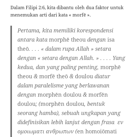
Dalam Filipi 2:6, kita dibantu oleh dua faktor untuk
menemukan arti dari kata « morfē ».
Pertama, kita memiliki korespondensi
antara kata
morphē theou
dengan
isa
theō
. . . . « dalam rupa Allah » setara
dengan « setara dengan Allah. » . . . . Yang
kedua, dan yang paling penting,
morphē
theou
&
morfē theō
&
doulou
diatur
dalam paralelisme yang berlawanan
dengan
morphēn doulou
&
morfēn
doulou
; (
morphēn doulou
, bentuk
seorang hamba), sebuah ungkapan yang
didefinisikan lebih lanjut dengan frasa εν
ομοιωματι ανθρωπων (
en homoiōmati