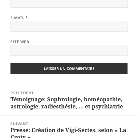
E-MAIL
*
SITE WEB
Navigation
PRÉCÉDENT
de
Témoignage: Sophrologie, homéopathie,
Article
l’article
astrologie, radiesthésie, … et psychiatrie
précédent :
SUIVANT
Presse: Création de Vigi-Sectes, selon « La
Article
Croix »
suivant :