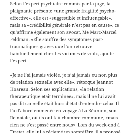
Selon l’expert psychiatre commis par la juge, la
plaignante présente «une grande fragilité psycho-
affective», elle est «suggestible et influençable»,
mais sa «crédibilité générale n’est pas en cause», ce
qu’affirme également son avocat, Me Marc-Marcel
Feldman. «Elle souffre des symptômes post-
traumatiques graves que l’on retrouve
habituellement chez les victimes de viol», ajoute
l’expert.
«Je ne l’ai jamais violée, je n’ai jamais eu non plus
de relation sexuelle avec elle», rétorque Jeannot
Hoareau. Selon ses explications, «la relation
thérapeutique était terminée», mais il ne lui avait
pas dit car «elle était hors d’état d’entendre cela». Il
l’a d’abord emmenée en voyage à La Réunion, son
île natale, où ils ont fait chambre commune, «mais
rien ne s’est passé entre nous». Lors du week-end à
Etretat, elle lui a réclamé un somnifère, il a proposé