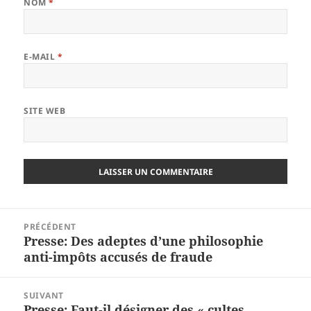
NOM
*
E-MAIL
*
SITE WEB
Navigation
PRÉCÉDENT
de
Presse: Des adeptes d’une philosophie
Article
l’article
anti-impôts accusés de fraude
précédent :
SUIVANT
Presse: Faut-il désigner des « cultes
Article