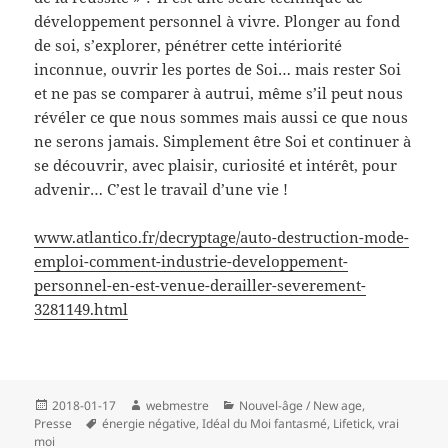
développement personnel à vivre. Plonger au fond
de soi, s’explorer, pénétrer cette intériorité
inconnue, ouvrir les portes de Soi… mais rester Soi
et ne pas se comparer à autrui, même s’il peut nous
révéler ce que nous sommes mais aussi ce que nous
ne serons jamais. Simplement être Soi et continuer à
se découvrir, avec plaisir, curiosité et intérêt, pour
advenir… C’est le travail d’une vie !
www.atlantico.fr/decryptage/auto-destruction-mode-
emploi-comment-industrie-developpement-
personnel-en-est-venue-derailler-severement-
3281149.html
Publié
Auteur
Catégories
2018-01-17
webmestre
Nouvel-âge / New age
,
le
Mots-
Presse
énergie négative
,
Idéal du Moi fantasmé
,
Lifetick
,
vrai
clés
moi